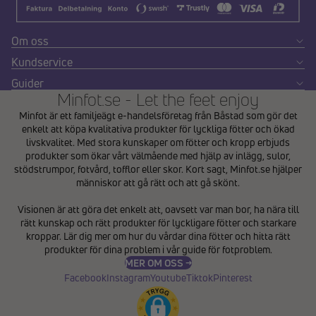
Om oss
Kundservice
Guider
Minfot.se - Let the feet enjoy
Minfot är ett familjeägt e-handelsföretag från Båstad som gör det
enkelt att köpa kvalitativa produkter för lyckliga fötter och ökad
livskvalitet. Med stora kunskaper om fötter och kropp erbjuds
produkter som ökar vårt välmående med hjälp av inlägg, sulor,
stödstrumpor, fotvård, tofflor eller skor. Kort sagt, Minfot.se hjälper
människor att gå rätt och att gå skönt.
Integritetspolicy
Visionen är att göra det enkelt att, oavsett var man bor, ha nära till
Återbetalningspolicy
rätt kunskap och rätt produkter för lyckligare fötter och starkare
Användarvillkor
kroppar. Lär dig mer om hur du vårdar dina fötter och hitta rätt
produkter för dina problem i vår
guide för fotproblem
.
Fraktpolicy
MER OM OSS →
Kontaktinformation
Facebook
Instagram
Youtube
Tiktok
Pinterest
Avbeställningspolicy
Rättsligt meddelande