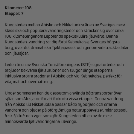
Kilometer: 108
Etapper: 7
Kungsleden mellan Abisko och Nikkaluokta är en av Sveriges mest
klassiska och populära vandringsleder och sträcker sig över cirka
108 kilometer genom Lapplands spektakulära fjällvärld. Denna
Kungsleden-vandring tar dig förbi Kebnekaise, Sveriges högsta
berg, över det dramatiska Tjäktjapasset och genom vidsträckta dalar
och fjällsjöar.
Leden är en av Svenska Turistföreningens (STF) signaturleder och
erbjuder bekväma fjällstationer och stugor längs etapperna,
inklusive större stationer i Abisko och vid Kebnekaise, perfekt för
vila, mat och övernattning.
Under sommaren kan du dessutom använda båttransporter över
sjöar som Alesjaure för att förkorta vissa etapper. Denna vandring
från Abisko till Nikkaluokta passar både nybörjare och erfarna
vandrare och bjuder på oförglömliga naturupplevelser, midnattssol,
frisk fjälluft och vyer som gör Kungsleden till en av de mest
minnesvärda fjällvandringarna i Sverige.