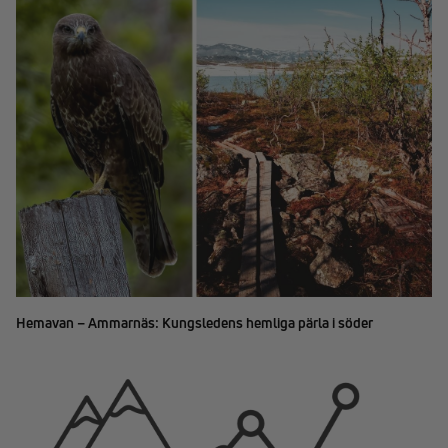
Hemavan – Ammarnäs: Kungsledens hemliga pärla i söder