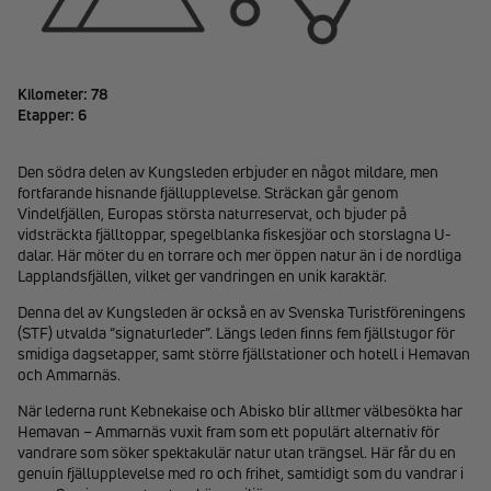
Kilometer: 78
Etapper: 6
Den södra delen av Kungsleden erbjuder en något mildare, men
fortfarande hisnande fjällupplevelse. Sträckan går genom
Vindelfjällen, Europas största naturreservat, och bjuder på
vidsträckta fjälltoppar, spegelblanka fiskesjöar och storslagna U-
dalar. Här möter du en torrare och mer öppen natur än i de nordliga
Lapplandsfjällen, vilket ger vandringen en unik karaktär.
Denna del av Kungsleden är också en av Svenska Turistföreningens
(STF) utvalda “signaturleder”. Längs leden finns fem fjällstugor för
smidiga dagsetapper, samt större fjällstationer och hotell i Hemavan
och Ammarnäs.
När lederna runt Kebnekaise och Abisko blir alltmer välbesökta har
Hemavan – Ammarnäs vuxit fram som ett populärt alternativ för
vandrare som söker spektakulär natur utan trängsel. Här får du en
genuin fjällupplevelse med ro och frihet, samtidigt som du vandrar i