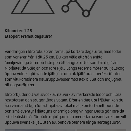
Kilometer: 1-25
Etapper: Främst dagsturer
Vandringen i Idre fokuserar främst på kortare dagsturer, med leder
som varierar från 1 till 25 km. Du kan välja allt från enkla
familjevänliga turer på Lillnipen till längre rutter som tar dig från
Nipfjället till Städjan och Idre Fjäll. Längs lederna möter du fjällskog,
öppna vidder, glittrande fjällsjöar och rik fjällflora – perfekt för den
som vill kombinera naturupplevelser med flexibilitet och möjlighet
till dagsutflykter.
Idre erbjuder ett välutvecklat nätverk av markerade leder och flera
rastplatser och stugor längs vägen. Efter en dag ute i fjällen kan du
återvända till byn för att njuta av lokal mat, komfortabelt boende
och små äventyr i fjällbyns charmiga omgivningar. Detta gör Idre till
ett idealiskt mål för både nybörjare och mer erfarna vandrare som vill
uppleva svenska fjäll utan att behöva planera långa flerdagsturer.