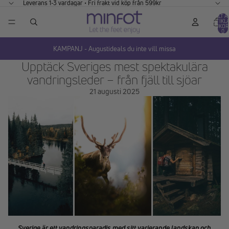
GÅ VIDARE TILL INNEHÅLL
Leverans 1-3 vardagar • Fri frakt vid köp från 599kr
TOTALT A
ARTIKLA
VARUKOR
0
KAMPANJ - Augustideals du inte vill missa
Upptäck Sveriges mest spektakulära
vandringsleder – från fjäll till sjöar
21 augusti 2025
Sverige är ett vandringsparadis med sitt varierande landskap och