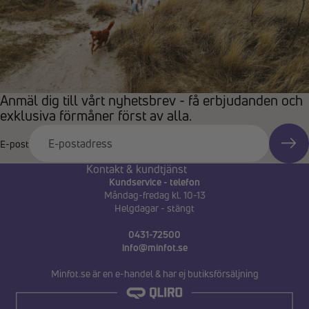
Anmäl dig till vårt nyhetsbrev - få erbjudanden och
exklusiva förmåner först av alla.
E-post
Kontakt & kundtjänst
Kundservice - telefon
Måndag-fredag kl. 10-13
Helgdagar - stängt
0431-72500
info@minfot.se
Minfot.se är en e-handel & har ej butiksförsäljning