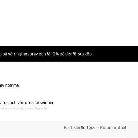
 på vårt nyhetsbrev och få 10% på ditt första köp
jälv hemma.
irus och vårtorna försvinner
d kan det även ta flera år.
samtidigt som det förhindrar
6 artiklar
Sortera
Kolumnrutnät
kt och indirekt).