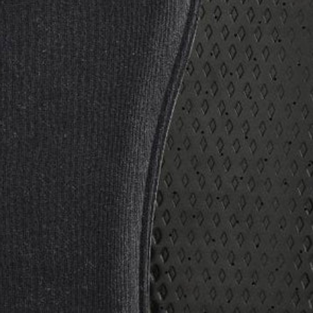
torna gör ont så kan du använda kuddar som är designade för att avlasta o
ler silikonkuddar som du kan använda för att avlasta området och lindra 