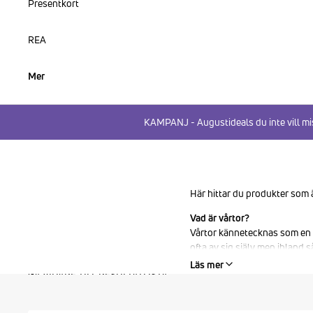
Presentkort
REA
Mer
KAMPANJ - Augustideals du inte vill mi
Här hittar du produkter som ä
Vad är vårtor?
Vårtor kännetecknas som en u
ofta av sig själv men ibland 
För att bli av med vårtorna 
Läs mer
GÅ VIDARE TILL RESULTATLISTA
att de växer sig större och sm
Fotvårtor uppkommer oftast p