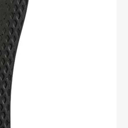
mrådet. I vårt sortiment så
smärtan. Du kan se alla