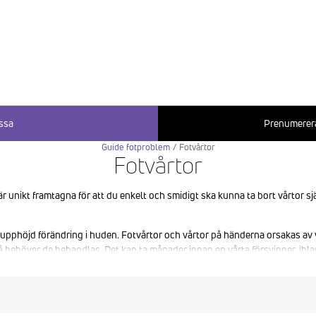
ssa
Prenumerera
Guide fotproblem
/
Fotvårtor
Fotvårtor
r unikt framtagna för att du enkelt och smidigt ska kunna ta bort vårtor s
pphöjd förändring i huden. Fotvårtor och vårtor på händerna orsakas av v
så behöver de behandlas. Det kan ta månader innan en vårta försvinner, iblan
så kan du använda vårtmedel som gör att du blir av med vårtorna snabbare, 
ittar andra.
å fotsulan och orsakar av HPV-virus som smittar via hudkontakt (både dire