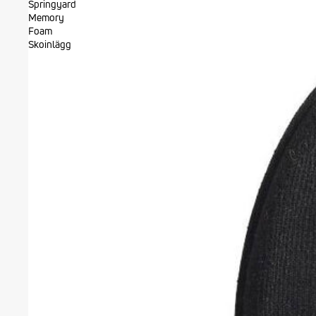
Springyard
Symtom på vårtor
Memory
Fotvårtor är runda och upphö
Foam
fotvårtorna är. Det är även 
Skoinlägg
Det är även vanligt att det sy
Undvik att få vårtor
- För att undvika att få vårto
- Undvika att låna handdukar
- Gå inte barfota i allmänna
perfekt att använda i simhall
Behandla vårtor
För att behandla vårtor så k
framtagna för att du på ett 
finns både som frysbehandlin
vårtbehandling som passar ju
Tänk på att de flesta vårtor ä
kommer i kontakt med. Därför 
med nya vårtor än de som har få
Lindra smärta och obehag i