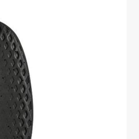
något mer utstående än vad
vara ömma, eller göra ont.
ent av badskor som passar
orttagning för vårtor är
ingarna och borttagningarna
ategori kan du hitta den
i din omgivning som du
et är också lättare att bli av