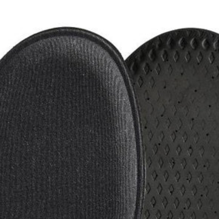
jda. De har även en hård kant och är lite mjukare i mitten. Handvårtor är 
vanligt att fotvårtorna ser ut som små blomkålshuvuden. Vårtorna kan även 
ns svarta, små prickar i vårtan.
r, eller minimera risken att du drabbas av vårtor igen
 eller skor av andra
 bad och duschar, använd exempelvis badtofflor.
HÄR
kan du se vårt sortim
ar och på badhus.
an du använda vårtbehandlingar och vårtborttagningar. Behandlingar och b
smidigt och enkelt sätt själv ska kunna behandla vårtorna hemma. Behandl
g och som lösning som fräter bort eller torkar ut vårtorna – och i denna k
st dig.
r smittsamma och lätt sprids till andra delar av din kropp såväl till andra 
är det viktigt att komma i kontakt med behandlingen på ett tidigt stadium. D
tt tid att växa till sig.
 samband med vårtor