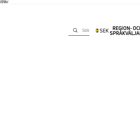
 599kr
REGION- OC
SEK
Sök
SPRÅKVÄLJA