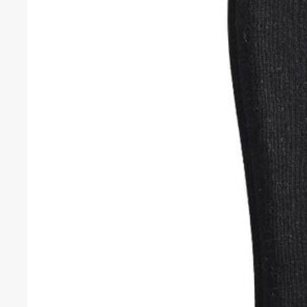
Om du har besvär med att vår
hittar du skumgummikuddar el
avlastande kuddar
här
.