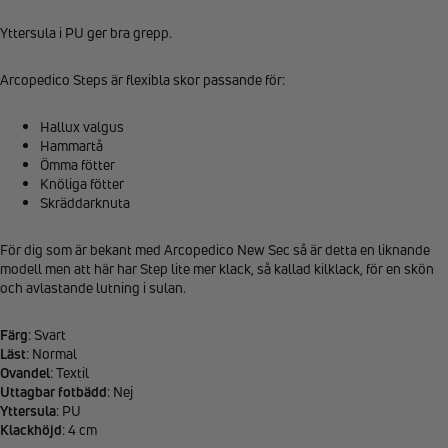
Yttersula i PU ger bra grepp.
Arcopedico Steps är flexibla skor passande för:
Hallux valgus
Hammartå
Ömma fötter
Knöliga fötter
Skräddarknuta
För dig som är bekant med Arcopedico New Sec så är detta en liknande
modell men att här har Step lite mer klack, så kallad kilklack, för en skön
och avlastande lutning i sulan.
Färg
: Svart
Läst
: Normal
Ovandel
: Textil
Uttagbar fotbädd
: Nej
Yttersula
: PU
Klackhöjd
: 4 cm