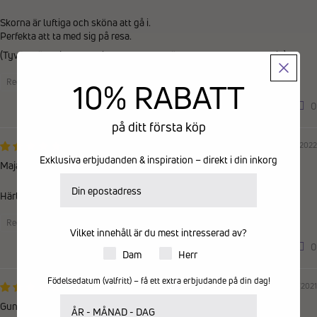
Skorna är luftiga och sköna att gå i.
Perfekta att ta med sig på resa.
(Tyvärr köpte jag egentligen en storlek för stor, men det ordnar sig).
Recensioner samlade från en annan provider
10% RABATT
0
0
på ditt första köp
18/06/2022
Exklusiva erbjudanden & inspiration – direkt i din inkorg
Maja
E-postadress
Härligt mjuka skor med ordentligt stadga i sulorna.
Recensioner samlade från en annan provider
Vilket innehåll är du mest intresserad av?
0
0
Produkter för dam eller herr
Dam
Herr
Födelsedatum (valfritt) – få ett extra erbjudande på din dag!
07/06/2021
Ditt födelsedatum
Gunnel