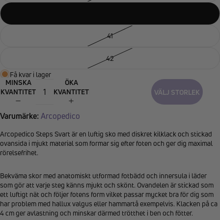
40
41
42
Få kvar i lager
MINSKA
ÖKA
KVANTITET
KVANTITET
VÄLJ STORLEK
Varumärke:
Arcopedico
Arcopedico Steps Svart är en luftig sko med diskret kilklack och stickad
ovansida i mjukt material som formar sig efter foten och ger dig maximal
rörelsefrihet.
Bekväma skor med anatomiskt utformad fotbädd och innersula i läder
som gör att varje steg känns mjukt och skönt. Ovandelen är stickad som
ett luftigt nät och följer fotens form vilket passar mycket bra för dig som
har problem med hallux valgus eller hammartå exempelvis. Klacken på ca
4 cm ger avlastning och minskar därmed trötthet i ben och fötter.