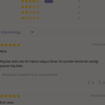
3
0
0
0
Sort by
17/07/2025
Nina
Mycket skön sko för hallux valgus fötter. En storlek mindre än vanligt
passar mig bäst.
Recensioner samlade från en annan provider
0
0
05/08/2022
Eva-Lena