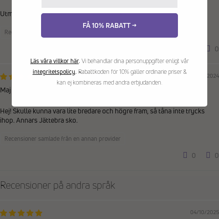
Utmärkt sko. Använder den på jobbet också.
FÅ 10% RABATT →
Recensioner samlade från en annan provider
0
0
Läs våra villkor här
.
Vi behandlar dina personuppgifter enligt vår
integritetspolicy
.
Rabattkoden för 10% gäller ordinarie priser &
28/06/2024
kan ej kombineras med andra erbjudanden.
Maj
Hej! Skulle kunna vara lite bredare och högre fram, så tåna inte trycks
ihop. Annars Jättebra sko.
Recensioner samlade från en annan provider
0
0
Recensioner på andra språk
04/10/2025