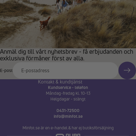
Anmäl dig till vårt nyhetsbrev - få erbjudanden och
exklusiva förmåner först av alla.
E-post
Kontakt & kundtjänst
Kundservice - telefon
Måndag-fredag kl. 10-13
Helgdagar - stängt
0431-72500
info@minfot.se
Minfot.se är en e-handel & har ej butiksförsäljning