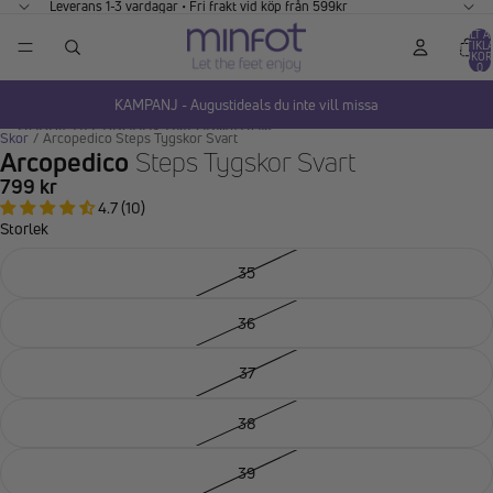
GÅ VIDARE TILL INNEHÅLL
Leverans 1-3 vardagar • Fri frakt vid köp från 599kr
TOTALT A
ARTIKLA
VARUKOR
0
KAMPANJ - Augustideals du inte vill missa
HOPPA TILL PRODUKTINFORMATION
Skor
/
Arcopedico Steps Tygskor Svart
Arcopedico
Steps Tygskor Svart
799 kr
4.7 (10)
Storlek
35
36
37
38
39