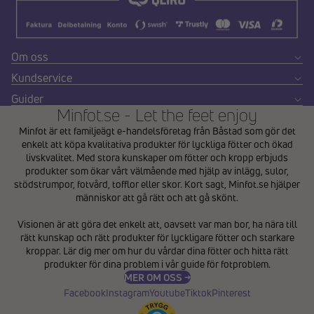
Om oss
Kundservice
Guider
Minfot.se - Let the feet enjoy
Minfot är ett familjeägt e-handelsföretag från Båstad som gör det
enkelt att köpa kvalitativa produkter för lyckliga fötter och ökad
livskvalitet. Med stora kunskaper om fötter och kropp erbjuds
produkter som ökar vårt välmående med hjälp av inlägg, sulor,
stödstrumpor, fotvård, tofflor eller skor. Kort sagt, Minfot.se hjälper
människor att gå rätt och att gå skönt.
Integritetspolicy
Visionen är att göra det enkelt att, oavsett var man bor, ha nära till
Återbetalningspolicy
rätt kunskap och rätt produkter för lyckligare fötter och starkare
Användarvillkor
kroppar. Lär dig mer om hur du vårdar dina fötter och hitta rätt
produkter för dina problem i vår
guide för fotproblem
.
Fraktpolicy
MER OM OSS →
Kontaktinformation
Facebook
Instagram
Youtube
Tiktok
Pinterest
Avbeställningspolicy