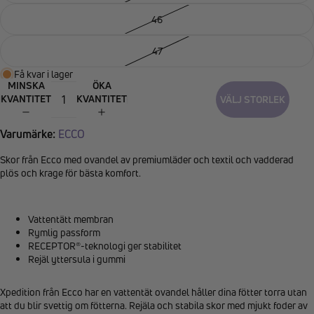
46
47
Få kvar i lager
MINSKA
ÖKA
KVANTITET
KVANTITET
VÄLJ STORLEK
Varumärke:
ECCO
Skor från Ecco med ovandel av premiumläder och textil och vadderad
plös och krage för bästa komfort.
Vattentätt membran
Rymlig passform
RECEPTOR®-teknologi ger stabilitet
Rejäl yttersula i gummi
Xpedition från Ecco har en vattentät ovandel håller dina fötter torra utan
att du blir svettig om fötterna. Rejäla och stabila skor med mjukt foder av