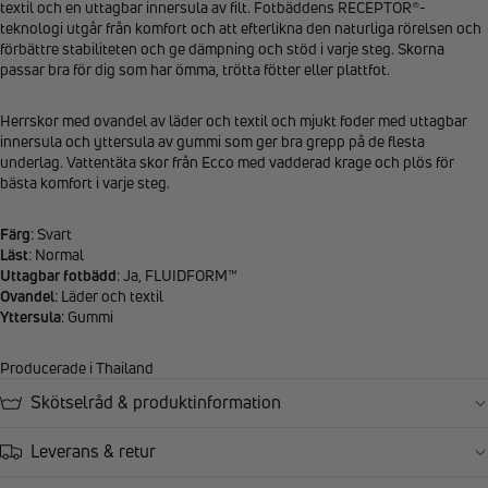
textil och en uttagbar innersula av filt. Fotbäddens RECEPTOR®-
teknologi utgår från komfort och att efterlikna den naturliga rörelsen och
förbättre stabiliteten och ge dämpning och stöd i varje steg. Skorna
passar bra för dig som har ömma, trötta fötter eller plattfot.
Herrskor med ovandel av läder och textil och mjukt foder med uttagbar
innersula och yttersula av gummi som ger bra grepp på de flesta
underlag. Vattentäta skor från Ecco med vadderad krage och plös för
bästa komfort i varje steg.
Färg
: Svart
Läst
: Normal
Uttagbar fotbädd
: Ja, FLUIDFORM™
Ovandel
: Läder och textil
Yttersula
: Gummi
Producerade i Thailand
Skötselråd & produktinformation
Leverans & retur