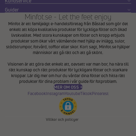
Kundservice
Guider
Minfot.se - Let the feet enjoy
Minfot är ett familjeägt e-handelsföretag från Båstad som gör det
enkelt att köpa kvalitativa produkter för lyckliga fötter och ökad
livskvalitet. Med stora kunskaper om fötter och kropp erbjuds
produkter som ökar vårt välmående med hjälp av inlägg, sulor,
stödstrumpor, fotvård, tofflor eller skor. Kort sagt, Minfot.se hjälper
människor att gå rätt och att gå skönt.
Integritetspolicy
Visionen är att göra det enkelt att, oavsett var man bor, ha nära till
Återbetalningspolicy
rätt kunskap och rätt produkter för lyckligare fötter och starkare
Användarvillkor
kroppar. Lär dig mer om hur du vårdar dina fötter och hitta rätt
produkter för dina problem i vår
guide för fotproblem
.
Fraktpolicy
MER OM OSS →
Kontaktinformation
Facebook
Instagram
Youtube
Tiktok
Pinterest
Avbeställningspolicy
Rättsligt meddelande
Villkor och policyer