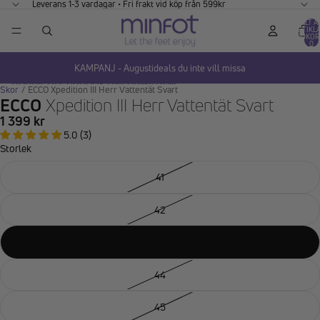
GÅ VIDARE TILL INNEHÅLL
Leverans 1-3 vardagar • Fri frakt vid köp från 599kr
TOTALT A
ARTIKLA
VARUKOR
0
KAMPANJ - Augustideals du inte vill missa
HOPPA TILL PRODUKTINFORMATION
Skor
/
ECCO Xpedition III Herr Vattentät Svart
ECCO
Xpedition III Herr Vattentät Svart
1 399 kr
5.0 (3)
Storlek
41
42
43
44
45