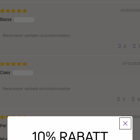
20/03/2026
Basse
Recensioner samlade via butiksinvitation
0
1
01/12/2025
Claes
Recensioner samlade via butiksinvitation
0
0
04/12/2024
Per
10% RABATT
Mycket bra strumpor för vinterhalvåret.