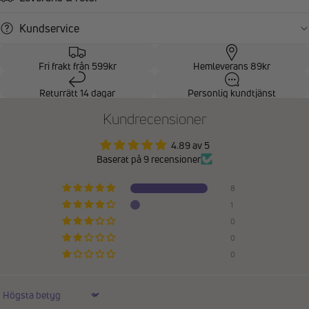
Kundservice
Fri frakt från 599kr
Hemleverans 89kr
Returrätt 14 dagar
Personlig kundtjänst
Kundrecensioner
4.89 av 5
Baserat på 9 recensioner
8
1
0
0
0
Sort by