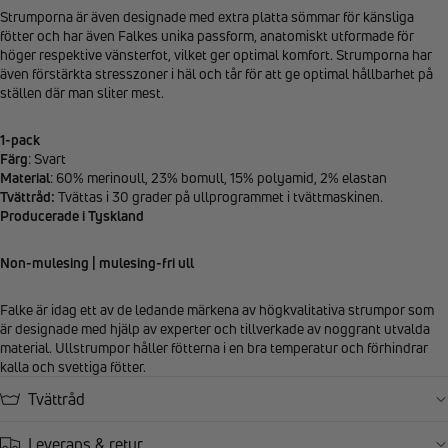
Strumporna är även designade med extra platta sömmar för känsliga
fötter och har även Falkes unika passform, anatomiskt utformade för
höger respektive vänsterfot, vilket ger optimal komfort. Strumporna har
även förstärkta stresszoner i häl och tår för att ge optimal hållbarhet på
ställen där man sliter mest.
1-pack
Färg
: Svart
Material
: 60% merinoull, 23% bomull, 15% polyamid, 2% elastan
Tvättråd:
Tvättas i 30 grader på ullprogrammet i tvättmaskinen.
Producerade i Tyskland
Non-mulesing | mulesing-fri ull
Falke är idag ett av de ledande märkena av högkvalitativa strumpor som
är designade med hjälp av experter och tillverkade av noggrant utvalda
material. Ullstrumpor håller fötterna i en bra temperatur och förhindrar
kalla och svettiga fötter.
Tvättråd
Leverans & retur