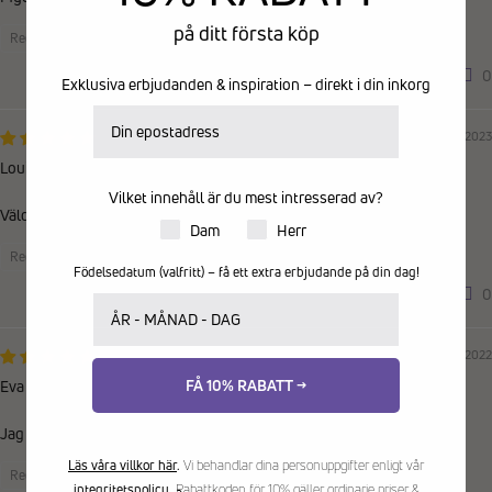
på ditt första köp
Recensioner samlade från en annan provider
0
0
Exklusiva erbjudanden & inspiration – direkt i din inkorg
E-postadress
11/12/2023
Louise
Vilket innehåll är du mest intresserad av?
Väldigt skön strumpa som satt bra!
Produkter för dam eller herr
Dam
Herr
Recensioner samlade från en annan provider
Födelsedatum (valfritt) – få ett extra erbjudande på din dag!
0
0
Ditt födelsedatum
01/11/2022
FÅ 10% RABATT →
Eva
Jag älskar Falkes knästrumpor. Inga andra kan mäta sig med dem.
Läs våra villkor här
.
Vi behandlar dina personuppgifter enligt vår
Recensioner samlade från en annan provider
integritetspolicy
.
Rabattkoden för 10% gäller ordinarie priser &