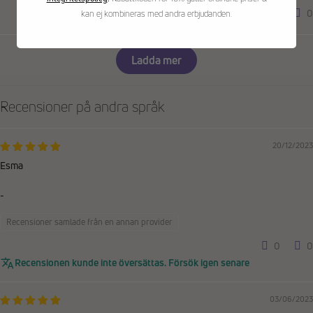
0
0
kan ej kombineras med andra erbjudanden.
Ladda mer
Recensioner på andra språk
20/12/2023
Esma
-
Recensioner samlade från en annan provider
0
0
Recensionen kunde inte översättas. Försök igen senare
03/06/2023