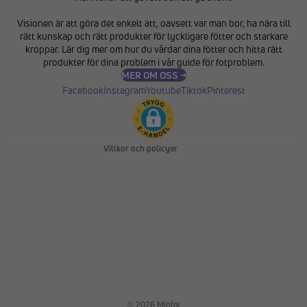
Integritetspolicy
Visionen är att göra det enkelt att, oavsett var man bor, ha nära till
Återbetalningspolicy
rätt kunskap och rätt produkter för lyckligare fötter och starkare
Användarvillkor
kroppar. Lär dig mer om hur du vårdar dina fötter och hitta rätt
produkter för dina problem i vår
guide för fotproblem
.
Fraktpolicy
MER OM OSS →
Kontaktinformation
Facebook
Instagram
Youtube
Tiktok
Pinterest
Avbeställningspolicy
Rättsligt meddelande
Villkor och policyer
© 2026
Minfot