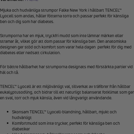
Mjuka och hudvänliga strumpor Falke New York i hållbart TENCEL™
Lyocell som andas, håller fötterna torra och passar perfekt för känsliga
ben och dig som har diabetes.
Strumporna har en mjuk, tryckfri mudd som inte lämnar märken eller
stramar åt, vilket gör att dom passar för känsliga ben. Den anatomiska
designen ger stöd och komfort som varar hela dagen perfekt för dig med
diabetes eller nedsatt cirkulation.
För bättre hållbarhet har strumporna designats med förstärkta partier vid
häl och tå.
TENCEL™ Lyocell är ett miljövänligt val, tillverkat av träfibrer från hållbar
eukalyptusodling, och bidrar till ett naturligt balanserat fotklimat som ger
en sval, torr och mjuk känsla, även vid långvarigt användande.
Skonsam TENCEL™ Lyocell-blandning, hållbart, mjukt och
hudvänligt
Komfortmudd som inte trycker, perfekt för känsliga ben och
diabetiker