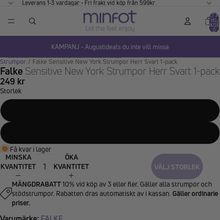
GÅ VIDARE TILL INNEHÅLL
Leverans 1-3 vardagar • Fri frakt vid köp från 599kr
TOTALT A
ARTIKLA
VARUKOR
0
KAMPANJ - Augustideals du inte vill missa
HOPPA TILL PRODUKTINFORMATION
Strumpor
/
Falke Sensitive New York Strumpor Herr Svart 1-pack
Falke
Sensitive New York Strumpor Herr Svart 1-pack
249 kr
Storlek
39-42
43-46
Få kvar i lager
MINSKA
ÖKA
KVANTITET
KVANTITET
VÄLJ STORLEK
MÄNGDRABATT
10% vid köp av 3 eller fler. Gäller alla strumpor och
stödstrumpor. Rabatten dras automatiskt av i kassan.
Gäller ordinarie
priser.
Varumärke:
FALKE