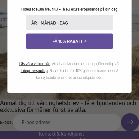
Födelsedatum (valfritt) – få ett extra erbjudande på din dag!
Ditt födelsedatum
FÅ 10% RABATT →
Läs våra villkor här
.
Vi behandlar dina personuppgifter enligt vår
integritetspolicy
.
Rabattkoden för 10% gäller ordinarie priser &
kan ej kombineras med andra erbjudanden.
Anmäl dig till vårt nyhetsbrev - få erbjudanden och
exklusiva förmåner först av alla.
E-post
Kontakt & kundtjänst