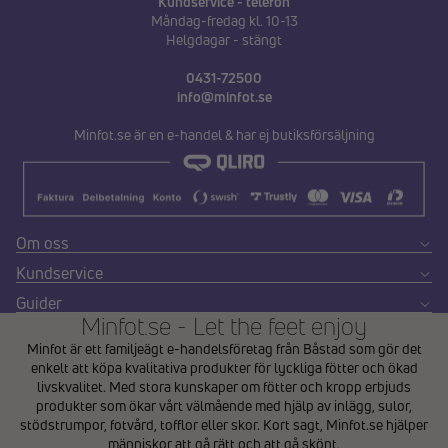
Kundservice - telefon
Måndag-fredag kl. 10-13
Helgdagar - stängt
0431-72500
info@minfot.se
Minfot.se är en e-handel & har ej butiksförsäljning
Om oss
Kundservice
Guider
Minfot.se - Let the feet enjoy
Minfot är ett familjeägt e-handelsföretag från Båstad som gör det
enkelt att köpa kvalitativa produkter för lyckliga fötter och ökad
livskvalitet. Med stora kunskaper om fötter och kropp erbjuds
produkter som ökar vårt välmående med hjälp av inlägg, sulor,
stödstrumpor, fotvård, tofflor eller skor. Kort sagt, Minfot.se hjälper
människor att gå rätt och att gå skönt.