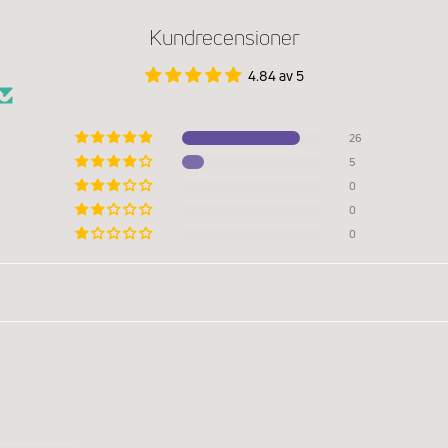
Kundrecensioner
4.84 av 5
26
5
0
0
0