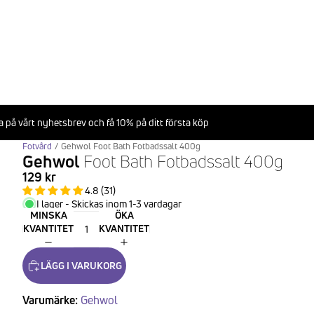
 på vårt nyhetsbrev och få 10% på ditt första köp
Fotvård
/
Gehwol Foot Bath Fotbadssalt 400g
Gehwol
Foot Bath Fotbadssalt 400g
129 kr
4.8 (31)
I lager - Skickas inom 1-3 vardagar
MINSKA
ÖKA
KVANTITET
KVANTITET
LÄGG I VARUKORG
Varumärke:
Gehwol