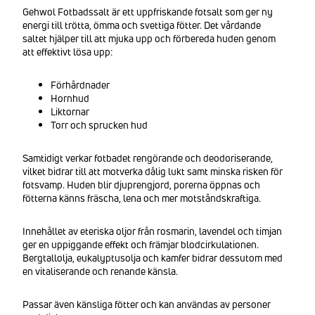
Gehwol Fotbadssalt är ett uppfriskande fotsalt som ger ny
energi till trötta, ömma och svettiga fötter. Det vårdande
saltet hjälper till att mjuka upp och förbereda huden genom
att effektivt lösa upp:
Förhårdnader
Hornhud
Liktornar
Torr och sprucken hud
Samtidigt verkar fotbadet rengörande och deodoriserande,
vilket bidrar till att motverka dålig lukt samt minska risken för
fotsvamp. Huden blir djuprengjord, porerna öppnas och
fötterna känns fräscha, lena och mer motståndskraftiga.
Innehållet av eteriska oljor från rosmarin, lavendel och timjan
ger en uppiggande effekt och främjar blodcirkulationen.
Bergtallolja, eukalyptusolja och kamfer bidrar dessutom med
en vitaliserande och renande känsla.
Passar även känsliga fötter och kan användas av personer