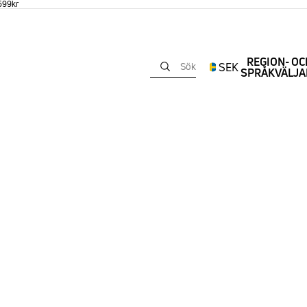
 599kr
REGION- OC
SEK
Sök
SPRÅKVÄLJA