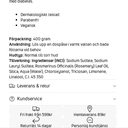
med diabetes.
Dermatologiskt testad
Parabenfri
Vegansk
Förpackning:
400 gram
Användning:
Lös upp en dospåse i varmt vatten och bada
fötterna vid behov
Hudtyp:
Normal till torr hud
Tillverkning:
Ingredienser (INCI):
Sodium Sulfate, Sodium
Lauryl Sulfate, Rosmarinus Officinalis (Rosemary) Leaf Oil,
Silica, Aqua (Water), Chloroxylenol, Triclosan, Limonene,
Linalool, C.I. 45 350
Leverans & retur
Kundservice
Fri frakt från 599kr
Hemleverans 89kr
Returrätt 14 dagar
Personlig kundtjänst