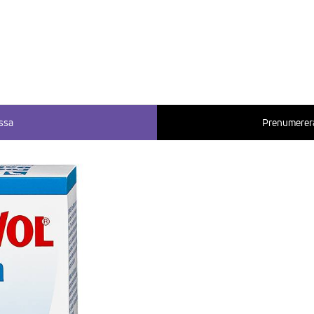
ssa
Prenumerera