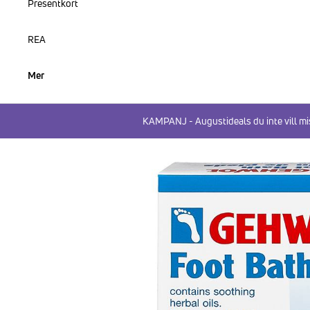
Presentkort
REA
Mer
KAMPANJ - Augustideals du inte vill mi
HOPPA TILL PRODUKTINFORMATION