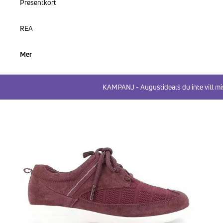
Presentkort
REA
Mer
KAMPANJ - Augustideals du inte vill mi
HOPPA TILL PRODUKTINFORMATION