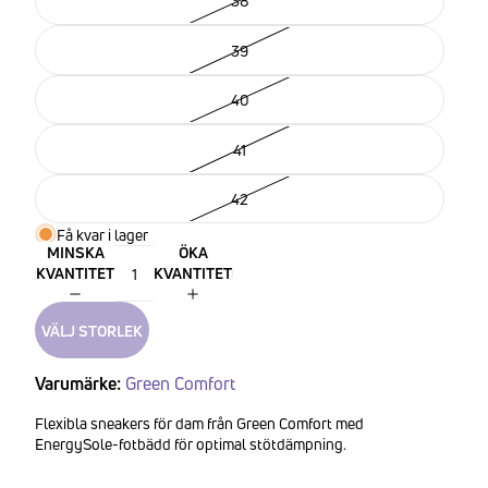
38
39
40
41
42
Få kvar i lager
MINSKA
ÖKA
KVANTITET
KVANTITET
VÄLJ STORLEK
Varumärke:
Green Comfort
Flexibla sneakers för dam från Green Comfort med
EnergySole-fotbädd för optimal stötdämpning.