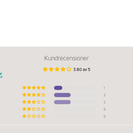
Kundrecensioner
3.80 av 5
1
2
2
0
0