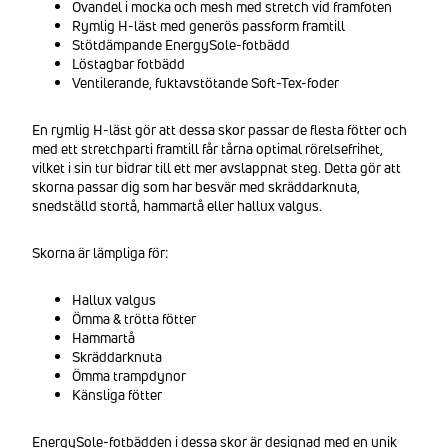
Ovandel i mocka och mesh med stretch vid framfoten
Rymlig H-läst med generös passform framtill
Stötdämpande EnergySole-fotbädd
Löstagbar fotbädd
Ventilerande, fuktavstötande Soft-Tex-foder
En rymlig H-läst gör att dessa skor passar de flesta fötter och
med ett stretchparti framtill får tårna optimal rörelsefrihet,
vilket i sin tur bidrar till ett mer avslappnat steg. Detta gör att
skorna passar dig som har besvär med skräddarknuta,
snedställd stortå, hammartå eller hallux valgus.
Skorna är lämpliga för:
Hallux valgus
Ömma & trötta fötter
Hammartå
Skräddarknuta
Ömma trampdynor
Känsliga fötter
EnergySole-fotbädden i dessa skor är designad med en unik