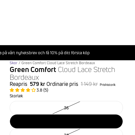
 på vårt nyhetsbrev och få 10% på ditt första köp
Skor
/
Green Comfort Cloud Lace Stretch Bordeaux
Green Comfort
Cloud Lace Stretch
Bordeaux
Reapris
579 kr
Ordinarie pris
1 149 kr
Prishistorik
3.8 (5)
Storlek
36
37