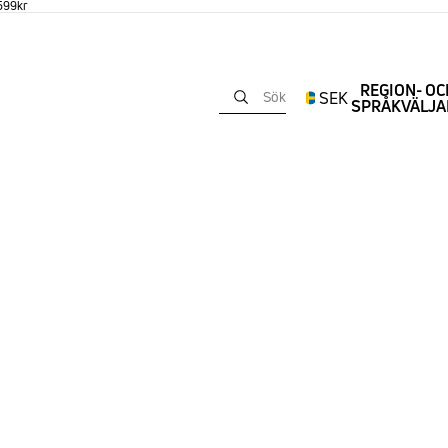
 599kr
REGION- OC
SEK
Sök
SPRÅKVÄLJA