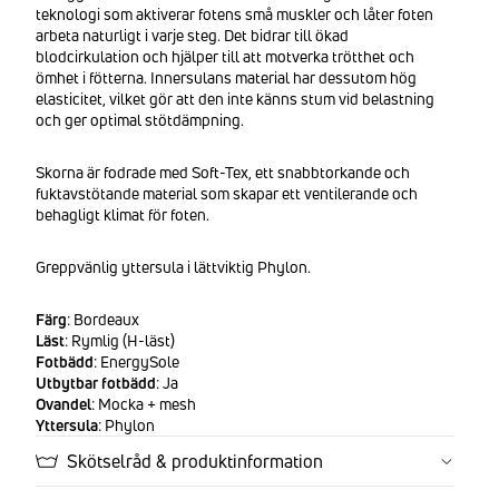
teknologi som aktiverar fotens små muskler och låter foten
arbeta naturligt i varje steg. Det bidrar till ökad
blodcirkulation och hjälper till att motverka trötthet och
ömhet i fötterna. Innersulans material har dessutom hög
elasticitet, vilket gör att den inte känns stum vid belastning
och ger optimal stötdämpning.
Skorna är fodrade med Soft-Tex, ett snabbtorkande och
fuktavstötande material som skapar ett ventilerande och
behagligt klimat för foten.
Greppvänlig yttersula i lättviktig Phylon.
Färg
: Bordeaux
Läst
: Rymlig (H-läst)
Fotbädd
: EnergySole
Utbytbar fotbädd
: Ja
Ovandel
: Mocka + mesh
Yttersula
: Phylon
Skötselråd & produktinformation