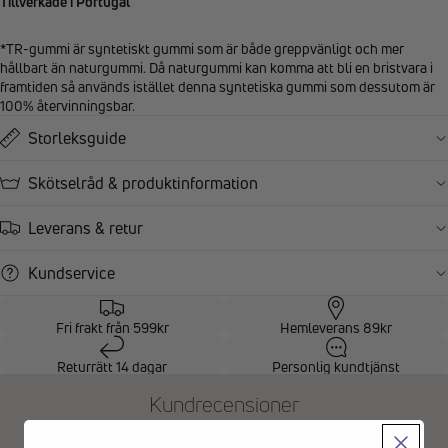
Tillverkade i Portugal
*TR-gummi är syntetiskt gummi som är både greppvänligt och mer
hållbart än naturgummi. Då naturgummi kan komma att bli en bristvara i
framtiden så används istället denna syntetiska gummi som dessutom är
100% återvinningsbar.
Storleksguide
Skötselråd & produktinformation
Leverans & retur
Kundservice
Fri frakt från 599kr
Hemleverans 89kr
Returrätt 14 dagar
Personlig kundtjänst
Kundrecensioner
4.33 av 5