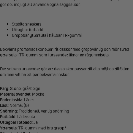
gör det möjligt att använda egna iläggssulor.
Stabila sneakers
Uttagbar fotbädd
Greppbar yttersula i hållbar TR-gummi
Bekväma promenadskor eller fritidsskor med greppvänlig och mönstrad
yttersula i TR-gummi som i utseendet liknar en rågummisula.
Det stilrena utseendet gör att dessa skor passar till alla möjliga tillfällen
om man vill ha ett par bekväma finskor.
Färg
: Stone, grå/beige
Material ovandel
: Mocka
Foder insida
: Läder
Läst
: Normal (G)
Snörning
: Traditionell, vanlig snörning
Fotbädd
: Lädersula
Uttagbar fotbädd
: Ja
Yttersula
: TR-gummi med bra grepp*