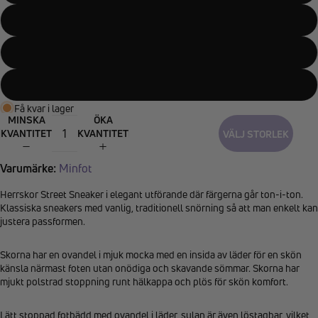
45
46
47
Få kvar i lager
MINSKA
ÖKA
KVANTITET
KVANTITET
VÄLJ STORLEK
Varumärke:
Minfot
Herrskor Street Sneaker i elegant utförande där färgerna går ton-i-ton.
Klassiska sneakers med vanlig, traditionell snörning så att man enkelt kan
justera passformen.
Skorna har en ovandel i mjuk mocka med en insida av läder för en skön
känsla närmast foten utan onödiga och skavande sömmar. Skorna har
mjukt polstrad stoppning runt hälkappa och plös för skön komfort.
Lätt stoppad fotbädd med ovandel i läder, sulan är även löstagbar, vilket