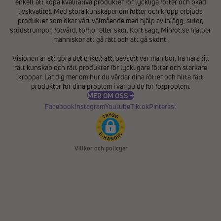
enkelt att köpa kvalitativa produkter för lyckliga fötter och ökad
livskvalitet. Med stora kunskaper om fötter och kropp erbjuds
produkter som ökar vårt välmående med hjälp av inlägg, sulor,
stödstrumpor, fotvård, tofflor eller skor. Kort sagt, Minfot.se hjälper
människor att gå rätt och att gå skönt.
Integritetspolicy
Visionen är att göra det enkelt att, oavsett var man bor, ha nära till
Återbetalningspolicy
rätt kunskap och rätt produkter för lyckligare fötter och starkare
Användarvillkor
kroppar. Lär dig mer om hur du vårdar dina fötter och hitta rätt
produkter för dina problem i vår
guide för fotproblem
.
Fraktpolicy
MER OM OSS →
Kontaktinformation
Facebook
Instagram
Youtube
Tiktok
Pinterest
Avbeställningspolicy
Rättsligt meddelande
Villkor och policyer