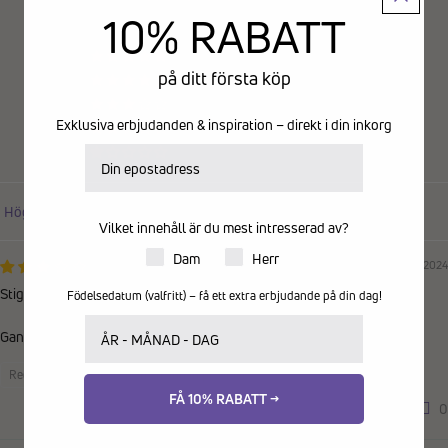
Baserat på 3 recensioner
10% RABATT
2
på ditt första köp
0
1
Exklusiva erbjudanden & inspiration – direkt i din inkorg
0
E-postadress
0
Sort by
Vilket innehåll är du mest intresserad av?
Produkter för dam eller herr
Dam
Herr
07/06/2024
Stig
Födelsedatum (valfritt) – få ett extra erbjudande på din dag!
Ditt födelsedatum
Ganska sköna att promenera i.
Recensioner samlade från en annan provider
FÅ 10% RABATT →
0
0