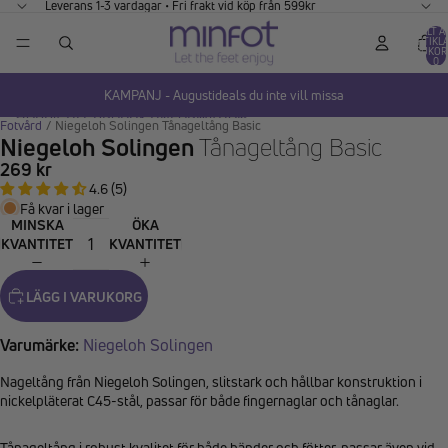
GÅ VIDARE TILL INNEHÅLL
Leverans 1-3 vardagar • Fri frakt vid köp från 599kr
TOTALT A
ARTIKLA
VARUKOR
0
KAMPANJ - Augustideals du inte vill missa
HOPPA TILL PRODUKTINFORMATION
Fotvård
/
Niegeloh Solingen Tånageltång Basic
Niegeloh Solingen
Tånageltång Basic
269 kr
4.6 (5)
Få kvar i lager
MINSKA
ÖKA
KVANTITET
KVANTITET
LÄGG I VARUKORG
Varumärke:
Niegeloh Solingen
Nageltång från Niegeloh Solingen, slitstark och hållbar konstruktion i
nickelpläterat C45-stål, passar för både fingernaglar och tånaglar.
Tånageltång i robust kvalitet för både händer och fötter, passar även vid