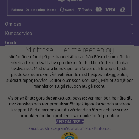
Om oss
Kundservice
Guider
Minfot.se - Let the feet enjoy
Minfot är ett familjeägt e-handelsföretag från Båstad som gör det
enkelt att köpa kvalitativa produkter för lyckliga fötter och ökad
livskvalitet. Med stora kunskaper om fötter och kropp erbjuds
produkter som ökar vårt välmående med hjälp av inlägg, sulor,
stödstrumpor, fotvård, tofflor eller skor. Kort sagt, Minfot.se hjälper
människor att gå rätt och att gå skönt.
Integritetspolicy
Visionen är att göra det enkelt att, oavsett var man bor, ha nära till
Återbetalningspolicy
rätt kunskap och rätt produkter för lyckligare fötter och starkare
Användarvillkor
kroppar. Lär dig mer om hur du vårdar dina fötter och hitta rätt
produkter för dina problem i vår
guide för fotproblem
.
Fraktpolicy
MER OM OSS →
Kontaktinformation
Facebook
Instagram
Youtube
Tiktok
Pinterest
Avbeställningspolicy