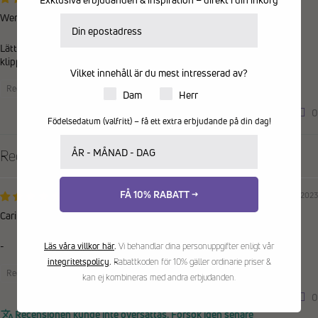
Wera
E-postadress
Lätt och behändig. Men man måste vara ganska stark i nyporna för att
klippa med den
Vilket innehåll är du mest intresserad av?
Recensioner samlade från en annan provider
Produkter för dam eller herr
Dam
Herr
0
0
Födelsedatum (valfritt) – få ett extra erbjudande på din dag!
Ditt födelsedatum
Recensioner på andra språk
FÅ 10% RABATT →
04/09/2023
Carin
-
Läs våra villkor här
.
Vi behandlar dina personuppgifter enligt vår
integritetspolicy
.
Rabattkoden för 10% gäller ordinarie priser &
Recensioner samlade från en annan provider
kan ej kombineras med andra erbjudanden.
0
0
Recensionen kunde inte översättas. Försök igen senare