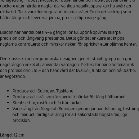
tjockare eller hårdare naglar där vanliga nagelklippare kan ha svårt att
räcka till. Tack vare det noggrant utvalda stålet får du ett verktyg som
håller länge och levererar jämna, precisa klipp varje gång.
Bladen har handslipats 4–6 gånger för att uppnå optimal skärpa,
precision och långvarig prestanda. Detta gör det enklare att klippa
naglarna kontrollerat och minskar risken för sprickor eller ojämna kanter.
Den klassiska och ergonomiska designen ger ett stabilt grepp och gör
nageltången enkel att använda i vardagen. Perfekt för både hemmabruk
och professionell fot- och handvård där kvalitet, funktion och hållbarhet
är avgörande.
Producerad i Solingen, Tyskland
Producerad i stål som är speciellt härdat för lång hållbarhet
Steriliserbar, rostfri och fri från nickel
Varje tång från Niegeloh Solingen genomgår handslipning, testning
och manuell färdigställning för att säkerställa högsta möjliga
precision.
Längd
: 12 cm