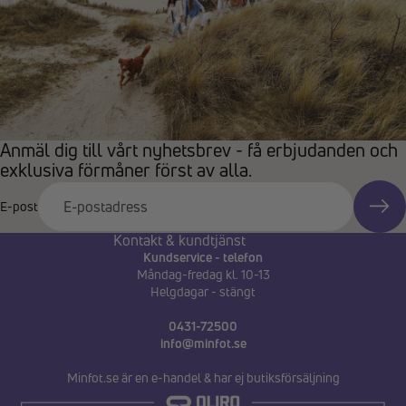
Anmäl dig till vårt nyhetsbrev - få erbjudanden och
exklusiva förmåner först av alla.
E-post
Kontakt & kundtjänst
Kundservice - telefon
Måndag-fredag kl. 10-13
Helgdagar - stängt
0431-72500
info@minfot.se
Minfot.se är en e-handel & har ej butiksförsäljning