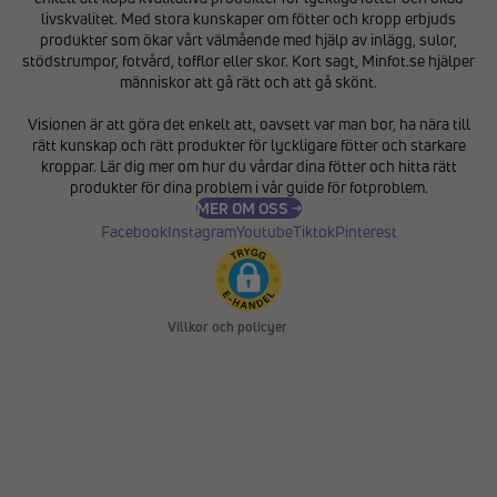
livskvalitet. Med stora kunskaper om fötter och kropp erbjuds
produkter som ökar vårt välmående med hjälp av inlägg, sulor,
stödstrumpor, fotvård, tofflor eller skor. Kort sagt, Minfot.se hjälper
människor att gå rätt och att gå skönt.
Integritetspolicy
Visionen är att göra det enkelt att, oavsett var man bor, ha nära till
Återbetalningspolicy
rätt kunskap och rätt produkter för lyckligare fötter och starkare
Användarvillkor
kroppar. Lär dig mer om hur du vårdar dina fötter och hitta rätt
produkter för dina problem i vår
guide för fotproblem
.
Fraktpolicy
MER OM OSS →
Kontaktinformation
Facebook
Instagram
Youtube
Tiktok
Pinterest
Avbeställningspolicy
Rättsligt meddelande
Villkor och policyer