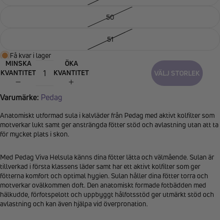
50
51
Få kvar i lager
MINSKA
ÖKA
KVANTITET
KVANTITET
VÄLJ STORLEK
Varumärke:
Pedag
Anatomiskt utformad sula i kalvläder från Pedag med aktivt kolfilter som
motverkar lukt samt ger ansträngda fötter stöd och avlastning utan att ta
för mycket plats i skon.
Med Pedag Viva Helsula känns dina fötter lätta och välmående. Sulan är
tillverkad i första klassens läder samt har ett aktivt kolfilter som ger
fötterna komfort och optimal hygien. Sulan håller dina fötter torra och
motverkar ovälkommen doft. Den anatomiskt formade fotbädden med
hälkudde, förfotspelott och uppbyggt hålfotsstöd ger utmärkt stöd och
avlastning och kan även hjälpa vid överpronation.