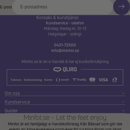
E-post
Kontakt & kundtjänst
Kundservice - telefon
Måndag-fredag kl. 10-13
Helgdagar - stängt
0431-72500
info@minfot.se
Minfot.se är en e-handel & har ej butiksförsäljning
Om oss
Kundservice
Guider
Minfot.se - Let the feet enjoy
Minfot är ett familjeägt e-handelsföretag från Båstad som gör det
enkelt att köpa kvalitativa produkter för lyckliga fötter och ökad