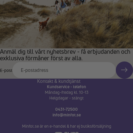
Anmäl dig till vårt nyhetsbrev - få erbjudanden och
exklusiva förmåner först av alla.
E-post
Kontakt & kundtjänst
Kundservice - telefon
Måndag-fredag kl. 10-13
Helgdagar - stängt
0431-72500
info@minfot.se
Minfot.se är en e-handel & har ej butiksförsäljning