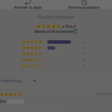
Returrätt 14 dagar
Personlig kundtjänst
Kundrecensioner
4.75 av 5
Baserat på 16 recensioner
12
4
0
0
0
Sort by
30/05/2026
Eva