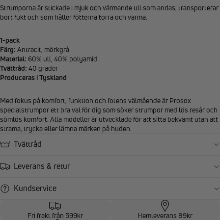
Strumporna är stickade i mjuk och värmande ull som andas, transporterar
bort fukt och som håller fötterna torra och varma.
1-pack
Färg:
Antracit, mörkgrå
Material:
60% ull, 40% polyamid
Tvättråd:
40 grader
Produceras i Tyskland
Med fokus på komfort, funktion och fotens välmående är Prosox
specialstrumpor ett bra val för dig som söker strumpor med lös resår och
sömlös komfort. Alla modeller är utvecklade för att sitta bekvämt utan att
strama, trycka eller lämna märken på huden.
Tvättråd
Leverans & retur
Kundservice
Fri frakt från 599kr
Hemleverans 89kr