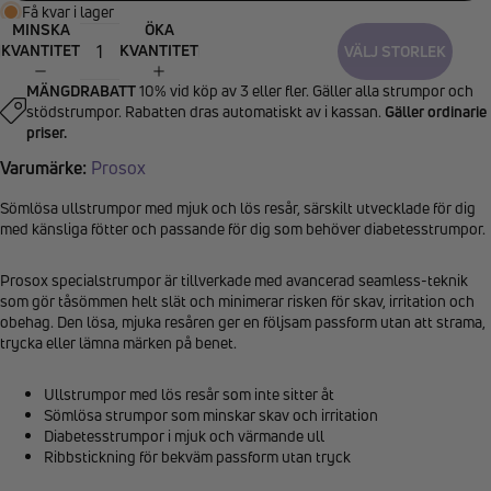
Få kvar i lager
MINSKA
ÖKA
KVANTITET
KVANTITET
VÄLJ STORLEK
MÄNGDRABATT
10% vid köp av 3 eller fler. Gäller alla strumpor och
stödstrumpor. Rabatten dras automatiskt av i kassan.
Gäller ordinarie
priser.
Varumärke:
Prosox
Sömlösa ullstrumpor med mjuk och lös resår, särskilt utvecklade för dig
med känsliga fötter och passande för dig som behöver diabetesstrumpor.
Prosox specialstrumpor är tillverkade med avancerad seamless-teknik
som gör tåsömmen helt slät och minimerar risken för skav, irritation och
obehag. Den lösa, mjuka resåren ger en följsam passform utan att strama,
trycka eller lämna märken på benet.
Ullstrumpor med lös resår som inte sitter åt
Sömlösa strumpor som minskar skav och irritation
Diabetesstrumpor i mjuk och värmande ull
Ribbstickning för bekväm passform utan tryck