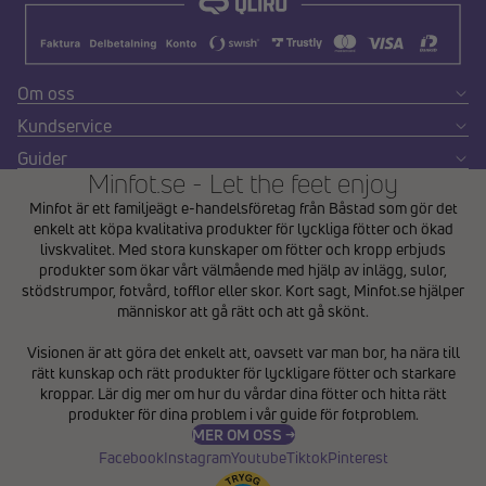
Om oss
Kundservice
Guider
Minfot.se - Let the feet enjoy
Minfot är ett familjeägt e-handelsföretag från Båstad som gör det
enkelt att köpa kvalitativa produkter för lyckliga fötter och ökad
livskvalitet. Med stora kunskaper om fötter och kropp erbjuds
produkter som ökar vårt välmående med hjälp av inlägg, sulor,
stödstrumpor, fotvård, tofflor eller skor. Kort sagt, Minfot.se hjälper
människor att gå rätt och att gå skönt.
Integritetspolicy
Visionen är att göra det enkelt att, oavsett var man bor, ha nära till
Återbetalningspolicy
rätt kunskap och rätt produkter för lyckligare fötter och starkare
Användarvillkor
kroppar. Lär dig mer om hur du vårdar dina fötter och hitta rätt
produkter för dina problem i vår
guide för fotproblem
.
Fraktpolicy
MER OM OSS →
Kontaktinformation
Facebook
Instagram
Youtube
Tiktok
Pinterest
Avbeställningspolicy