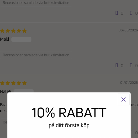
Recensioner samlade via butiksinvitation
0
0
06/05/2026
Maili
Recensioner samlade via butiksinvitation
0
0
01/01/2026
Natali
Bra tunnare strumpa som sitter bekvämt utan att lämna avtryck eller ljusa
10% RABATT
ner. Passar väldigt svullna fötter
Recensioner samlade via butiksinvitation
på ditt första köp
0
0