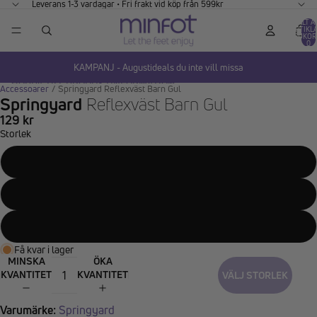
GÅ VIDARE TILL INNEHÅLL
Leverans 1-3 vardagar • Fri frakt vid köp från 599kr
TOTALT A
ARTIKLA
VARUKOR
0
KAMPANJ - Augustideals du inte vill missa
HOPPA TILL PRODUKTINFORMATION
Accessoarer
/
Springyard Reflexväst Barn Gul
Springyard
Reflexväst Barn Gul
129 kr
Storlek
104 cm
104-120 cm
121-140 cm
Få kvar i lager
MINSKA
ÖKA
KVANTITET
KVANTITET
VÄLJ STORLEK
Varumärke:
Springyard