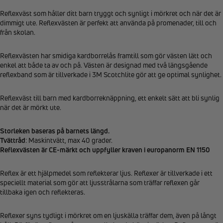
Reflexväst som håller ditt barn tryggt och synligt i mörkret och när det är
dimmigt ute. Reflexvästen är perfekt att använda på promenader, till och
från skolan.
Reflexvästen har smidiga kardborrelås framtill som gör västen lätt och
enkel att både ta av och på. Västen är designad med två längsgående
reflexband som är tillverkade i 3M Scotchlite gör att ge optimal synlighet.
Reflexväst till barn med kardborreknäppning, ett enkelt sätt att bli synlig
när det är mörkt ute.
Storleken baseras på barnets längd.
Tvättråd
: Maskintvätt, max 40 grader.
Reflexvästen är CE-märkt och uppfyller kraven i europanorm EN 1150
Reflex är ett hjälpmedel som reflekterar ljus. Reflexer är tillverkade i ett
speciellt material som gör att ljusstrålarna som träffar reflexen går
tillbaka igen och reflekteras.
Reflexer syns tydligt i mörkret om en ljuskälla träffar dem, även på långt