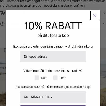
håll. Därför är reflexer något som alla borde bära i mörker. Reflexer som är
i rörelse syns även lättare och upptäcks snabbare i trafiken.
Leverans & retur
10% RABATT
Kundservice
på ditt första köp
Fri frakt från 599kr
Hemleverans 89kr
Returrätt 14 dagar
Personlig kundtjänst
Exklusiva erbjudanden & inspiration – direkt i din inkorg
Du kanske också gillar:
E-postadress
Vilket innehåll är du mest intresserad av?
Produkter för dam eller herr
Dam
Herr
Födelsedatum (valfritt) – få ett extra erbjudande på din dag!
Ditt födelsedatum