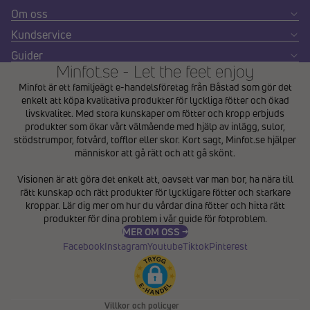
Om oss
Kundservice
Guider
Minfot.se - Let the feet enjoy
Minfot är ett familjeägt e-handelsföretag från Båstad som gör det
enkelt att köpa kvalitativa produkter för lyckliga fötter och ökad
livskvalitet. Med stora kunskaper om fötter och kropp erbjuds
produkter som ökar vårt välmående med hjälp av inlägg, sulor,
stödstrumpor, fotvård, tofflor eller skor. Kort sagt, Minfot.se hjälper
människor att gå rätt och att gå skönt.
Integritetspolicy
Visionen är att göra det enkelt att, oavsett var man bor, ha nära till
Återbetalningspolicy
rätt kunskap och rätt produkter för lyckligare fötter och starkare
Användarvillkor
kroppar. Lär dig mer om hur du vårdar dina fötter och hitta rätt
produkter för dina problem i vår
guide för fotproblem
.
Fraktpolicy
MER OM OSS →
Kontaktinformation
Facebook
Instagram
Youtube
Tiktok
Pinterest
Avbeställningspolicy
Rättsligt meddelande
Villkor och policyer