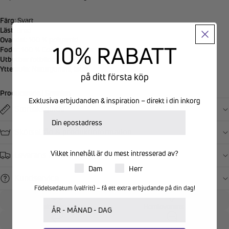
Färg
: Svart
Läst
: Bred
Ovandel
: 100 % polyamid
10% RABATT
Foder
: 100 % Coolmax kolfiber
Utbytbar fotbädd:
Ja
Yttersula
: Naturgummi, latex
på ditt första köp
Producerade i Spanien
Exklusiva erbjudanden & inspiration – direkt i din inkorg
Storleksguide
E-postadress
Skötselråd & produktinformation
Vilket innehåll är du mest intresserad av?
Leverans & retur
Produkter för dam eller herr
Dam
Herr
Kundservice
Födelsedatum (valfritt) – få ett extra erbjudande på din dag!
Ditt födelsedatum
Fri frakt från 599kr
Hemleverans 89kr
Returrätt 14 dagar
Personlig kundtjänst