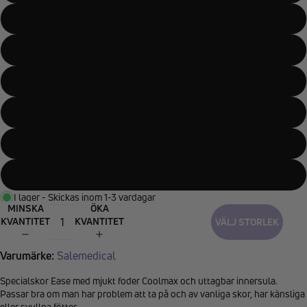
42
43
44
45
46
47
I lager - Skickas inom 1-3 vardagar
MINSKA
ÖKA
KVANTITET
KVANTITET
VÄLJ STORLEK
Varumärke:
Salemedical
Specialskor Ease med mjukt foder Coolmax och uttagbar innersula.
Passar bra om man har problem att ta på och av vanliga skor, har känsliga
eller svullna fötter.