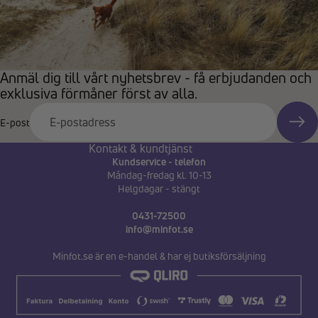
Anmäl dig till vårt nyhetsbrev - få erbjudanden och
exklusiva förmåner först av alla.
E-post
Kontakt & kundtjänst
Kundservice - telefon
Måndag-fredag kl. 10-13
Helgdagar - stängt
0431-72500
info@minfot.se
Minfot.se är en e-handel & har ej butiksförsäljning