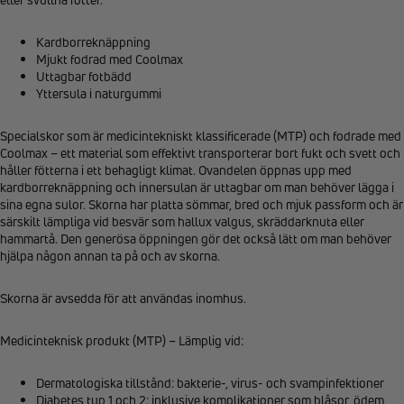
Kardborreknäppning
Mjukt fodrad med Coolmax
Uttagbar fotbädd
Yttersula i naturgummi
Specialskor som är medicintekniskt klassificerade (MTP) och fodrade med
Coolmax – ett material som effektivt transporterar bort fukt och svett och
håller fötterna i ett behagligt klimat. Ovandelen öppnas upp med
kardborreknäppning och innersulan är uttagbar om man behöver lägga i
sina egna sulor. Skorna har platta sömmar, bred och mjuk passform och är
särskilt lämpliga vid besvär som hallux valgus, skräddarknuta eller
hammartå. Den generösa öppningen gör det också lätt om man behöver
hjälpa någon annan ta på och av skorna.
Skorna är avsedda för att användas inomhus.
Medicinteknisk produkt (MTP) – Lämplig vid:
Dermatologiska tillstånd: bakterie-, virus- och svampinfektioner
Diabetes typ 1 och 2: inklusive komplikationer som blåsor, ödem