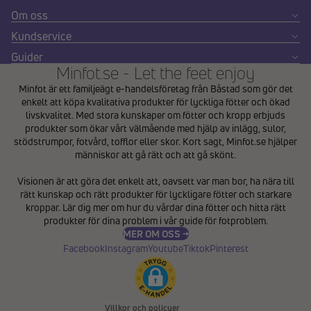
Om oss
Kundservice
Guider
Minfot.se - Let the feet enjoy
Minfot är ett familjeägt e-handelsföretag från Båstad som gör det
enkelt att köpa kvalitativa produkter för lyckliga fötter och ökad
livskvalitet. Med stora kunskaper om fötter och kropp erbjuds
produkter som ökar vårt välmående med hjälp av inlägg, sulor,
stödstrumpor, fotvård, tofflor eller skor. Kort sagt, Minfot.se hjälper
människor att gå rätt och att gå skönt.
Integritetspolicy
Visionen är att göra det enkelt att, oavsett var man bor, ha nära till
Återbetalningspolicy
rätt kunskap och rätt produkter för lyckligare fötter och starkare
Användarvillkor
kroppar. Lär dig mer om hur du vårdar dina fötter och hitta rätt
produkter för dina problem i vår
guide för fotproblem
.
Fraktpolicy
MER OM OSS →
Kontaktinformation
Facebook
Instagram
Youtube
Tiktok
Pinterest
Avbeställningspolicy
Rättsligt meddelande
Villkor och policyer