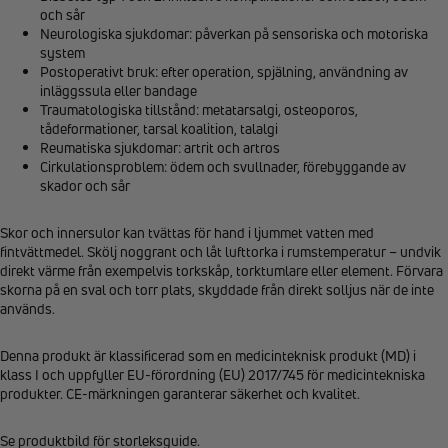
och sår
Neurologiska sjukdomar: påverkan på sensoriska och motoriska
system
Postoperativt bruk: efter operation, spjälning, användning av
inläggssula eller bandage
Traumatologiska tillstånd: metatarsalgi, osteoporos,
tådeformationer, tarsal koalition, talalgi
Reumatiska sjukdomar: artrit och artros
Cirkulationsproblem: ödem och svullnader, förebyggande av
skador och sår
Skor och innersulor kan tvättas för hand i ljummet vatten med
fintvättmedel. Skölj noggrant och låt lufttorka i rumstemperatur – undvik
direkt värme från exempelvis torkskåp, torktumlare eller element. Förvara
skorna på en sval och torr plats, skyddade från direkt solljus när de inte
används.
Denna produkt är klassificerad som en medicinteknisk produkt (MD) i
klass I och uppfyller EU-förordning (EU) 2017/745 för medicintekniska
produkter. CE-märkningen garanterar säkerhet och kvalitet.
Se produktbild för storleksguide.