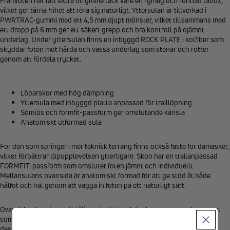
Framfoten har fått extra utrymme tack vare en rymlig och rundad tåbox,
vilket ger tårna frihet att röra sig naturligt. Yttersulan är tillverkad i
PWRTRAC-gummi med ett 4,5 mm djupt mönster, vilket tillsammans med
ett dropp på 6 mm ger ett säkert grepp och bra kontroll på ojämnt
underlag. Under yttersulan finns en inbyggd ROCK PLATE i kolfiber som
skyddar foten mot hårda och vassa underlag som stenar och rötter
genom att fördela trycket.
Löparskor med hög dämpning
Yttersula med inbyggd platta anpassad för traillöpning
Sömlös och formfit-passform ger omslutande känsla
Anatomiskt utformad sula
För den som springer i mer teknisk terräng finns också fäste för damasker,
vilket förbättrar löpupplevelsen ytterligare. Skon har en trailanpassad
FORMFIT-passform som omsluter foten jämnt och individuellt.
Mellansulans ovansida är anatomiskt formad för att ge stöd åt både
hålfot och häl genom att vagga in foten på ett naturligt sätt.
Ovandelen består av ett tåligt, sömlöst och trailanpassat meshmaterial
som formar sig efter foten och ger både komfort och stabilitet. Den har
dessutom förstärkts med en 3D-struktur runt mellanfoten och är