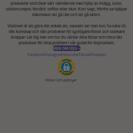
produkter som ökar vårt välmående med hjälp av inlägg, sulor,
stödstrumpor, fotvård, tofflor eller skor. Kort sagt, Minfot.se hjälper
människor att gå rätt och att gå skönt.
Integritetspolicy
Visionen är att göra det enkelt att, oavsett var man bor, ha nära till
Återbetalningspolicy
rätt kunskap och rätt produkter för lyckligare fötter och starkare
Användarvillkor
kroppar. Lär dig mer om hur du vårdar dina fötter och hitta rätt
produkter för dina problem i vår
guide för fotproblem
.
Fraktpolicy
MER OM OSS →
Kontaktinformation
Facebook
Instagram
Youtube
Tiktok
Pinterest
Avbeställningspolicy
Rättsligt meddelande
Villkor och policyer