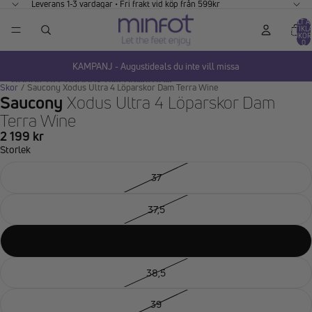
GÅ VIDARE TILL INNEHÅLL
Leverans 1-3 vardagar • Fri frakt vid köp från 599kr
TOTALT A
ARTIKLA
VARUKOR
0
KAMPANJ - Augustideals du inte vill missa
HOPPA TILL PRODUKTINFORMATION
Skor
/
Saucony Xodus Ultra 4 Löparskor Dam Terra Wine
Saucony
Xodus Ultra 4 Löparskor Dam
Terra Wine
2 199 kr
Storlek
37
37,5
38
38,5
39