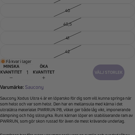
40
40,5
41
42
Få kvar i lager
MINSKA
ÖKA
KVANTITET
KVANTITET
VÄLJ STORLEK
Varumärke:
Saucony
Saucony Xodus Ultra 4 är en löparsko för dig som vill kunna springa när
som helst och var som helst. Den har en mellansula med kärna i det
ultralätta materialet PWRRUN PB, vilket ger både låg vikt, imponerande
dämpning och hög slitstyrka. Runt kärnan löper en stabiliserande ram av
PWRRUN, som gör skon rustad för även de mest krävande underlag.