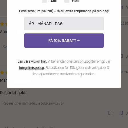
Dam
Herr
0
0
Födelsedatum (valfritt) – få ett extra erbjudande på din dag!
Ditt födelsedatum
21/11/2025
Anonym
FÅ 10% RABATT →
Recensioner samlade via butiksinvitation
0
0
Läs våra villkor här
.
Vi behandlar dina personuppgifter enligt vår
integritetspolicy
.
Rabattkoden för 10% gäller ordinarie priser &
06/05/2026
kan ej kombineras med andra erbjudanden.
Marie
De gör sitt jobb.
Recensioner samlade via butiksinvitation
1
0