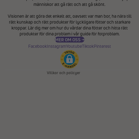
människor att gå rätt och att gå skönt.
Integritetspolicy
Visionen är att göra det enkelt att, oavsett var man bor, ha nära till
Återbetalningspolicy
rätt kunskap och rätt produkter för lyckligare fötter och starkare
Användarvillkor
kroppar. Lär dig mer om hur du vårdar dina fötter och hitta rätt
produkter för dina problem i vår
guide för fotproblem
.
Fraktpolicy
MER OM OSS →
Kontaktinformation
Facebook
Instagram
Youtube
Tiktok
Pinterest
Avbeställningspolicy
Rättsligt meddelande
Villkor och policyer