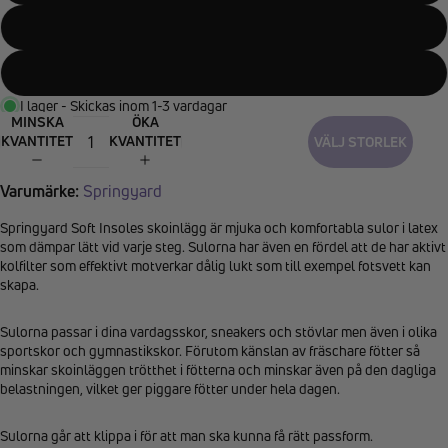
45/46
47/48
I lager - Skickas inom 1-3 vardagar
MINSKA
ÖKA
KVANTITET
KVANTITET
VÄLJ STORLEK
Varumärke:
Springyard
Springyard Soft Insoles skoinlägg är mjuka och komfortabla sulor i latex
som dämpar lätt vid varje steg. Sulorna har även en fördel att de har aktivt
kolfilter som effektivt motverkar dålig lukt som till exempel fotsvett kan
skapa.
Sulorna passar i dina vardagsskor, sneakers och stövlar men även i olika
sportskor och gymnastikskor. Förutom känslan av fräschare fötter så
minskar skoinläggen trötthet i fötterna och minskar även på den dagliga
belastningen, vilket ger piggare fötter under hela dagen.
Sulorna går att klippa i för att man ska kunna få rätt passform.