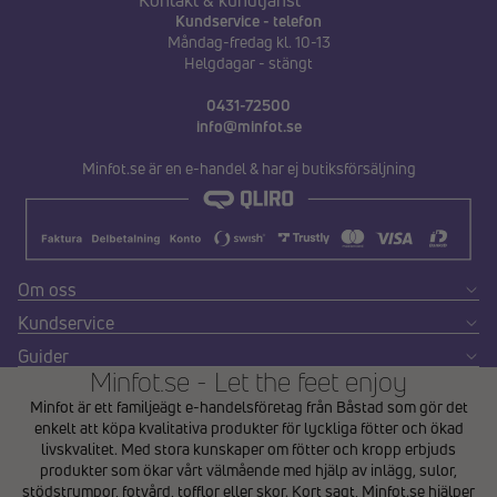
Kontakt & kundtjänst
Kundservice - telefon
Måndag-fredag kl. 10-13
Helgdagar - stängt
0431-72500
info@minfot.se
Minfot.se är en e-handel & har ej butiksförsäljning
Om oss
Kundservice
Guider
Minfot.se - Let the feet enjoy
Minfot är ett familjeägt e-handelsföretag från Båstad som gör det
enkelt att köpa kvalitativa produkter för lyckliga fötter och ökad
livskvalitet. Med stora kunskaper om fötter och kropp erbjuds
produkter som ökar vårt välmående med hjälp av inlägg, sulor,
stödstrumpor, fotvård, tofflor eller skor. Kort sagt, Minfot.se hjälper