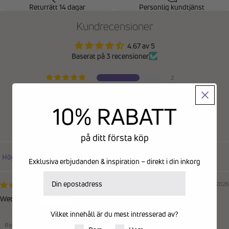
Returrätt 14 dagar
Personlig kundtjänst
Kundrecensioner
4.67 av 5
Baserat på 3 recensioner
2
1
0
10% RABATT
0
0
på ditt första köp
Sort by
Exklusiva erbjudanden & inspiration – direkt i din inkorg
E-postadress
15/04/2026
Wetterdahl
Vilket innehåll är du mest intresserad av?
Recensioner samlade via butiksinvitation
Produkter för dam eller herr