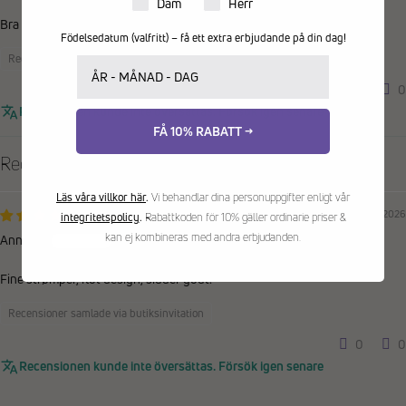
Produkter för dam eller herr
Dam
Herr
Bra
Födelsedatum (valfritt) – få ett extra erbjudande på din dag!
Recensioner samlade via butiksinvitation
Ditt födelsedatum
0
0
Recensionen kunde inte översättas. Försök igen senare
FÅ 10% RABATT →
Recensioner på andra språk
Läs våra villkor här
.
Vi behandlar dina personuppgifter enligt vår
03/07/2026
integritetspolicy
.
Rabattkoden för 10% gäller ordinarie priser &
kan ej kombineras med andra erbjudanden.
Annette
Fine strømper, flot design, sidder godt.
Recensioner samlade via butiksinvitation
0
0
Recensionen kunde inte översättas. Försök igen senare