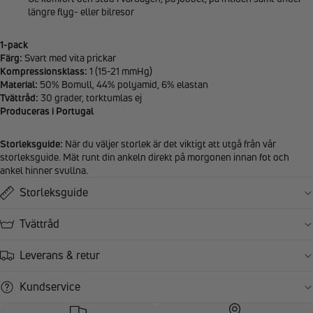
längre flyg- eller bilresor
1-pack
Färg:
Svart med vita prickar
Kompressionsklass:
1 (15-21 mmHg)
Material:
50% Bomull, 44% polyamid, 6% elastan
Tvättråd:
30 grader, torktumlas ej
Produceras i Portugal
Storleksguide:
När du väljer storlek är det viktigt att utgå från vår
storleksguide. Mät runt din ankeln direkt på morgonen innan fot och
ankel hinner svullna.
Storleksguide
Tvättråd
Leverans & retur
Kundservice