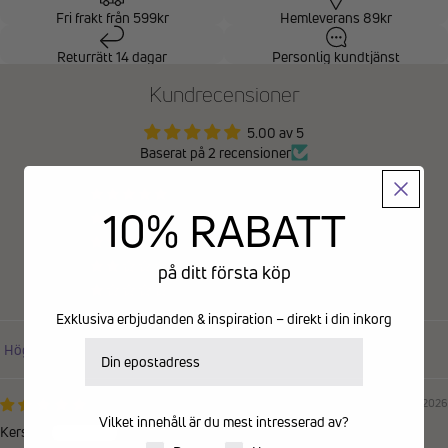
Fri frakt från 599kr
Hemleverans 89kr
Returrätt 14 dagar
Personlig kundtjänst
Kundrecensioner
5.00 av 5
Baserat på 2 recensioner
2
10% RABATT
0
0
0
på ditt första köp
0
Exklusiva erbjudanden & inspiration – direkt i din inkorg
E-postadress
Sort by
21/07/2026
Vilket innehåll är du mest intresserad av?
Kerstin