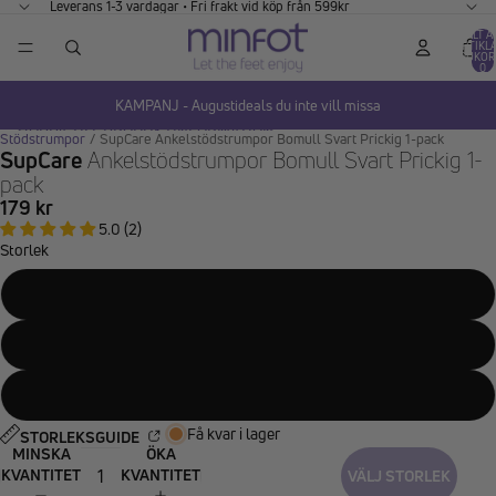
GÅ VIDARE TILL INNEHÅLL
Leverans 1-3 vardagar • Fri frakt vid köp från 599kr
TOTALT A
ARTIKLA
VARUKOR
0
KAMPANJ - Augustideals du inte vill missa
HOPPA TILL PRODUKTINFORMATION
Stödstrumpor
/
SupCare Ankelstödstrumpor Bomull Svart Prickig 1-pack
SupCare
Ankelstödstrumpor Bomull Svart Prickig 1-
pack
179 kr
5.0 (2)
Storlek
34-36
37-39
40-42
Få kvar i lager
STORLEKSGUIDE
MINSKA
ÖKA
KVANTITET
KVANTITET
VÄLJ STORLEK