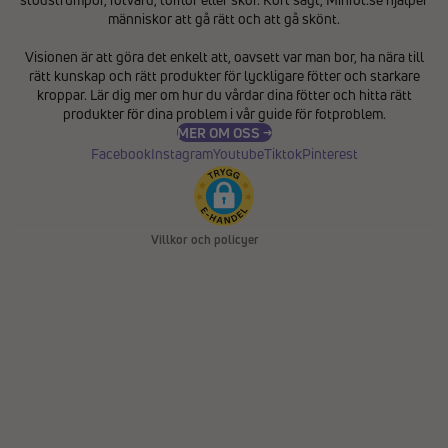
människor att gå rätt och att gå skönt.
Integritetspolicy
Visionen är att göra det enkelt att, oavsett var man bor, ha nära till
Återbetalningspolicy
rätt kunskap och rätt produkter för lyckligare fötter och starkare
Användarvillkor
kroppar. Lär dig mer om hur du vårdar dina fötter och hitta rätt
produkter för dina problem i vår
guide för fotproblem
.
Fraktpolicy
MER OM OSS →
Kontaktinformation
Facebook
Instagram
Youtube
Tiktok
Pinterest
Avbeställningspolicy
Rättsligt meddelande
Villkor och policyer