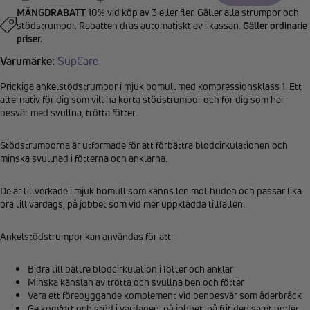
MÄNGDRABATT
10% vid köp av 3 eller fler. Gäller alla strumpor och
stödstrumpor. Rabatten dras automatiskt av i kassan.
Gäller ordinarie
priser.
Varumärke:
SupCare
Prickiga ankelstödstrumpor i mjuk bomull med kompressionsklass 1. Ett
alternativ för dig som vill ha korta stödstrumpor och för dig som har
besvär med svullna, trötta fötter.
Stödstrumporna är utformade för att förbättra blodcirkulationen och
minska svullnad i fötterna och anklarna.
De är tillverkade i mjuk bomull som känns len mot huden och passar lika
bra till vardags, på jobbet som vid mer uppklädda tillfällen.
Ankelstödstrumpor kan användas för att:
Bidra till bättre blodcirkulation i fötter och anklar
Minska känslan av trötta och svullna ben och fötter
Vara ett förebyggande komplement vid benbesvär som åderbråck
Ge komfort och stöd i vardagen, på jobbet, på fritiden samt under