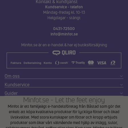
Kontakt & kundtjänst
Kundservice - telefon
Måndag-fredag kl. 10-13
Helgdagar - stängt
0431-72500
info@minfot.se
Minfot.se är en e-handel & har ej butiksförsäljning
Om oss
Kundservice
Guider
Minfot.se - Let the feet enjoy
Minfot är ett familjeägt e-handelsföretag från Båstad som gör det
enkelt att köpa kvalitativa produkter för lyckliga fötter och ökad
livskvalitet. Med stora kunskaper om fötter och kropp erbjuds
produkter som ökar vårt välmående med hjälp av inlägg, sulor,
stödstrumpor, fotvård, tofflor eller skor. Kort sagt, Minfot.se hjälper