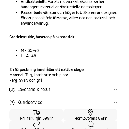
Antibakteriellt
: För att motverka bakterier så har
bandagets material antibakteriella egenskaper.
Passar både vänster och höger fot:
Skenan är designad
för att passa båda fötterna, vilket gör den praktisk och
användarvänlig.
Storleksguide, baseras på skostorlek:
M - 35-40
L - 41-48
En förpackning innehåller ett nattbandage
.
Material
: Tyg, kardborre och plast
Färg
: Svart och grå
Leverans & retur
Kundservice
Fri frakt från 599kr
Hemleverans 89kr