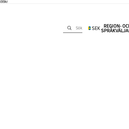
 599kr
REGION- OC
SEK
Sök
SPRÅKVÄLJA