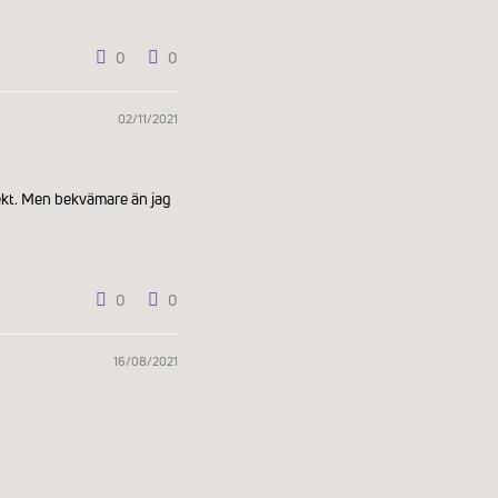
0
0
02/11/2021
fekt. Men bekvämare än jag
0
0
16/08/2021