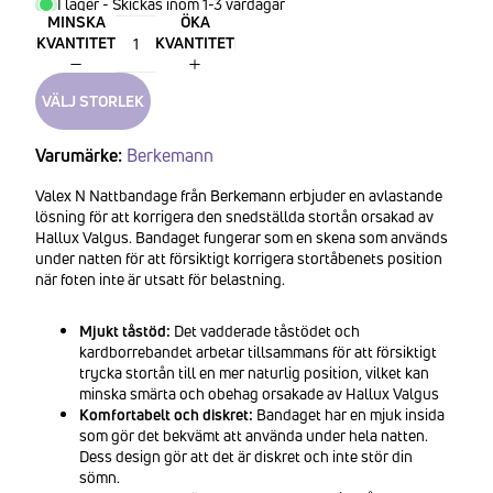
I lager - Skickas inom 1-3 vardagar
MINSKA
ÖKA
KVANTITET
KVANTITET
VÄLJ STORLEK
Varumärke:
Berkemann
Valex N Nattbandage från Berkemann erbjuder en avlastande
lösning för att korrigera den snedställda stortån orsakad av
Hallux Valgus. Bandaget fungerar som en skena som används
under natten för att försiktigt korrigera stortåbenets position
när foten inte är utsatt för belastning.
Mjukt tåstöd:
Det vadderade tåstödet och
kardborrebandet arbetar tillsammans för att försiktigt
trycka stortån till en mer naturlig position, vilket kan
minska smärta och obehag orsakade av Hallux Valgus
Komfortabelt och diskret:
Bandaget har en mjuk insida
som gör det bekvämt att använda under hela natten.
Dess design gör att det är diskret och inte stör din
sömn.