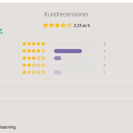
Kundrecensioner
3.33 av 5
0
4
1
0
1
vlastning