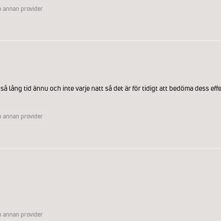
n annan provider
så lång tid ännu och inte varje natt så det är för tidigt att bedöma dess ef
n annan provider
n annan provider