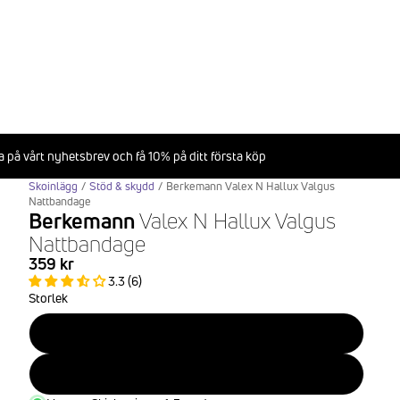
 på vårt nyhetsbrev och få 10% på ditt första köp
Skoinlägg
/
Stöd & skydd
/
Berkemann Valex N Hallux Valgus
Nattbandage
Berkemann
Valex N Hallux Valgus
Nattbandage
359 kr
3.3 (6)
Storlek
M (35-40)
L (41-48)