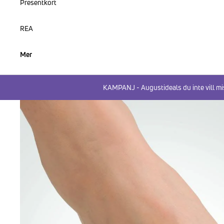
Presentkort
REA
Mer
KAMPANJ - Augustideals du inte vill mi
HOPPA TILL PRODUKTINFORMATION