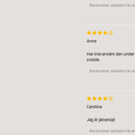
Recensioner samlade från e
Anne
Har inte använt den under 
trodde.
Recensioner samlade från e
Carolina
Jag är jättenöjd
Recensioner samlade från e