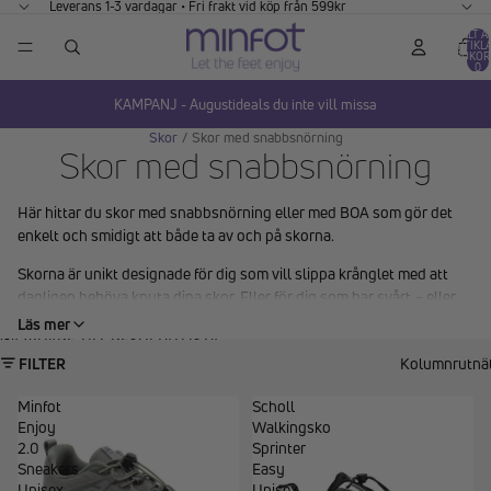
GÅ VIDARE TILL INNEHÅLL
Leverans 1-3 vardagar • Fri frakt vid köp från 599kr
TOTALT A
ARTIKLA
VARUKOR
0
KAMPANJ - Augustideals du inte vill missa
Skor
/
Skor med snabbsnörning
Skor med snabbsnörning
Här hittar du skor med snabbsnörning eller med BOA som gör det
enkelt och smidigt att både ta av och på skorna.
Skorna är unikt designade för dig som vill slippa krånglet med att
dagligen behöva knyta dina skor. Eller för dig som har svårt – eller
besvär med att knyta dina skor.
Läs mer
GÅ VIDARE TILL RESULTATLISTA
Skor med olika sorters snabbsnörning
FILTER
Kolumnrutnä
I vårt sortiment så hittar du fotriktiga och bekväma skor med olika
Minfot
Scholl
snörningar och knäppningar.
Enjoy
Walkingsko
2.0
Sprinter
Snabbsnörning
– Skor med snabbsnörning har elastiska skosnören
Sneakers
Easy
och med en dragsko. Dragsko gör att du smidigt och enkelt kan
Unisex
Unisex