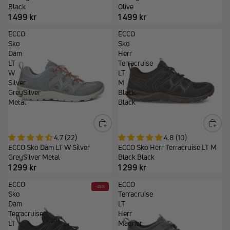
Black
Olive
1 499 kr
1 499 kr
ECCO
ECCO
Sko
Sko
Dam
Herr
LT
Terracruise
W
LT
Silver
M
GreySilver
Black
Metal
Black
4.7 (22)
4.8 (10)
ECCO Sko Dam LT W Silver
ECCO Sko Herr Terracruise LT M
GreySilver Metal
Black Black
1 299 kr
1 299 kr
ECCO
ECCO
-25%
Sko
Terracruise
Dam
LT
Terracruise
Herr
LT
Magnet