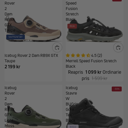
Rover
Speed
2
Fusion
Dam
Stretch
RB9X
Black
GTX
REA
Taupe
VATTENTÄT
Icebug Rover 2 Dam RB9X GTX
4.5 (2)
Taupe
Merrell Speed Fusion Stretch
2 199 kr
Black
Reapris
1 099 kr
Ordinarie
pris
1 599 kr
Icebug
Icebug
-30%
Rover
Stavre
2
W
Dam
BUGrip
RB9X
Gore
GTX
Tex
Light
Black
Moss
BRED