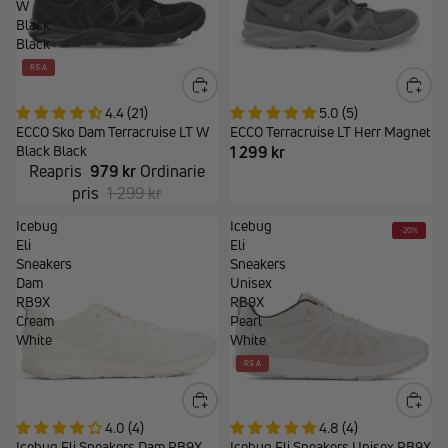
W
Black
Black
REA
4.4 (21)
5.0 (5)
ECCO Sko Dam Terracruise LT W
ECCO Terracruise LT Herr Magnet
Black Black
1 299 kr
Reapris
979 kr
Ordinarie
pris
1 299 kr
Icebug
Icebug
-20%
Eli
Eli
Sneakers
Sneakers
Dam
Unisex
RB9X
RB9X
Cream
Pearl
White
White
REA
4.0 (4)
4.8 (4)
Icebug Eli Sneakers Dam RB9X
Icebug Eli Sneakers Unisex RB9X