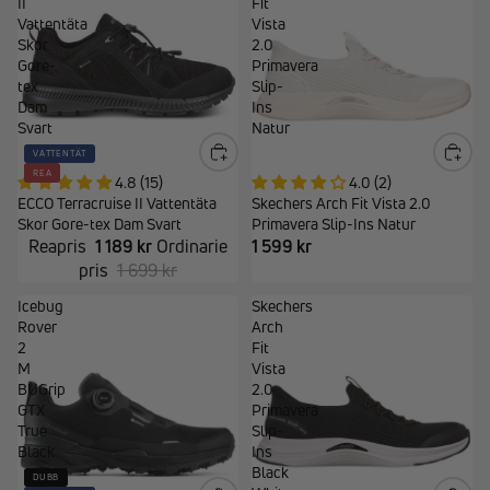
II
Fit
Vattentäta
Vista
Skor
2.0
Gore-
Primavera
tex
Slip-
Dam
Ins
Svart
Natur
VATTENTÄT
REA
4.8 (15)
4.0 (2)
ECCO Terracruise II Vattentäta
Skechers Arch Fit Vista 2.0
Skor Gore-tex Dam Svart
Primavera Slip-Ins Natur
Reapris
1 189 kr
Ordinarie
1 599 kr
pris
1 699 kr
Icebug
Skechers
Rover
Arch
2
Fit
M
Vista
BUGrip
2.0
GTX
Primavera
True
Slip-
Black
Ins
Black
DUBB