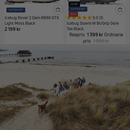
Black
DUBB
VATTENTÄT
VATTENTÄT
REA
Icebug Rover 2 Dam RB9X GTX
5.0 (1)
Light Moss Black
Icebug Stavre W BUGrip Gore
2 199 kr
Tex Black
Reapris
1 399 kr
Ordinarie
pris
1 999 kr