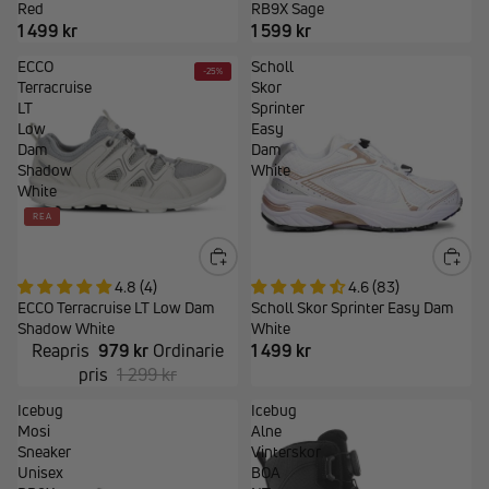
Red
RB9X Sage
1 499 kr
1 599 kr
ECCO
Scholl
-25%
Terracruise
Skor
LT
Sprinter
Low
Easy
Dam
Dam
Shadow
White
White
REA
4.8 (4)
4.6 (83)
ECCO Terracruise LT Low Dam
Scholl Skor Sprinter Easy Dam
Shadow White
White
Reapris
979 kr
Ordinarie
1 499 kr
pris
1 299 kr
Icebug
Icebug
Mosi
Alne
Sneaker
Vinterskor
Unisex
BOA