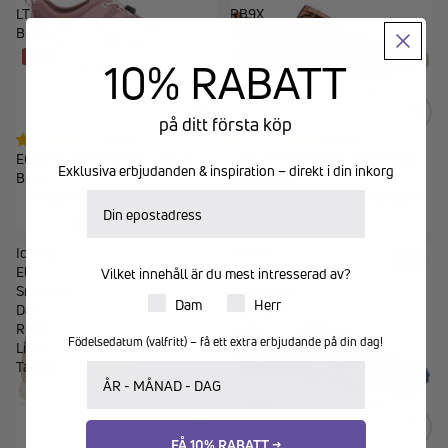
LT
RB9X
Blush
Terracotta
REA
REA
10% RABATT
på ditt första köp
5.0 (1)
5.0 (2)
ECCO Sko Dam Terracruise LT
Icebug Eli Sneakers Dam RB9X
Exklusiva erbjudanden & inspiration – direkt i din inkorg
Blush
Terracotta
Reapris
979 kr
Ordinarie
Reapris
1 199 kr
Ordinarie
E-postadress
pris
1 299 kr
pris
1 499 kr
Icebug
Merrell
-15%
Eli
Mens
Vilket innehåll är du mest intresserad av?
Sneakers
Wildwood
Produkter för dam eller herr
Dam
Herr
Dam
Aerosport
RB9X
Rock
Födelsedatum (valfritt) – få ett extra erbjudande på din dag!
Light
KAMPANJ
Taupe
Ditt födelsedatum
FÅ 10% RABATT →