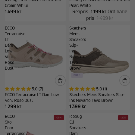
Cream White
Pearl White
1 499 kr
Reapris
1 199 kr
Ordinarie
pris
1 499 kr
ECCO
Skechers
Terracruise
Mens
LT
Sneakers
Dam
Slip-
Low
Ins
Vent
Nevarro
Rose
Tavo
Dust
Brown
BRED
5.0 (7)
5.0 (1)
ECCO Terracruise LT Dam Low
Skechers Mens Sneakers Slip-
Vent Rose Dust
Ins Nevarro Tavo Brown
1 299 kr
1 399 kr
ECCO
Icebug
-25%
-20%
Sko
Eli
Dam
Sneakers
Terracruise
Dam