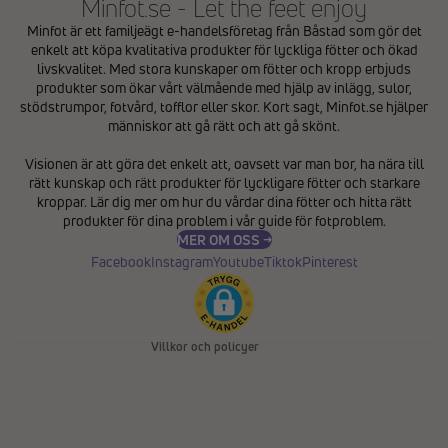
Minfot.se - Let the feet enjoy
Minfot är ett familjeägt e-handelsföretag från Båstad som gör det
enkelt att köpa kvalitativa produkter för lyckliga fötter och ökad
livskvalitet. Med stora kunskaper om fötter och kropp erbjuds
produkter som ökar vårt välmående med hjälp av inlägg, sulor,
stödstrumpor, fotvård, tofflor eller skor. Kort sagt, Minfot.se hjälper
människor att gå rätt och att gå skönt.
Integritetspolicy
Visionen är att göra det enkelt att, oavsett var man bor, ha nära till
Återbetalningspolicy
rätt kunskap och rätt produkter för lyckligare fötter och starkare
Användarvillkor
kroppar. Lär dig mer om hur du vårdar dina fötter och hitta rätt
produkter för dina problem i vår
guide för fotproblem
.
Fraktpolicy
MER OM OSS →
Kontaktinformation
Facebook
Instagram
Youtube
Tiktok
Pinterest
Avbeställningspolicy
Rättsligt meddelande
Villkor och policyer