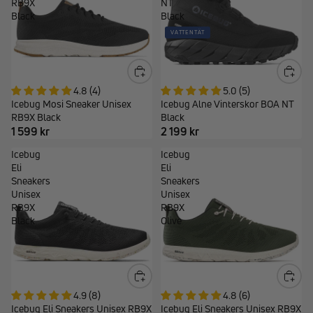
RB9X
NT
Black
Black
VATTENTÄT
4.8 (4)
5.0 (5)
Icebug Mosi Sneaker Unisex
Icebug Alne Vinterskor BOA NT
RB9X Black
Black
1 599 kr
2 199 kr
Icebug
Icebug
Eli
Eli
Sneakers
Sneakers
Unisex
Unisex
RB9X
RB9X
Black
Olive
4.9 (8)
4.8 (6)
Icebug Eli Sneakers Unisex RB9X
Icebug Eli Sneakers Unisex RB9X