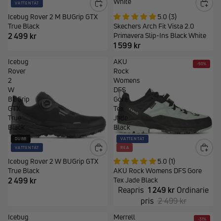
White
VATTENTÄT
Icebug Rover 2 M BUGrip GTX
5.0 (3)
True Black
Skechers Arch Fit Vista 2.0
2 499 kr
Primavera Slip-Ins Black White
1 599 kr
Icebug
AKU
-50%
Rover
Rock
2
Womens
W
DFS
BUGrip
Gore
GTX
Tex
True
Jade
Black
Black
DUBB
VATTENTÄT
VATTENTÄT
REA
Icebug Rover 2 W BUGrip GTX
5.0 (1)
True Black
AKU Rock Womens DFS Gore
2 499 kr
Tex Jade Black
Reapris
1 249 kr
Ordinarie
pris
2 499 kr
Icebug
Merrell
-31%