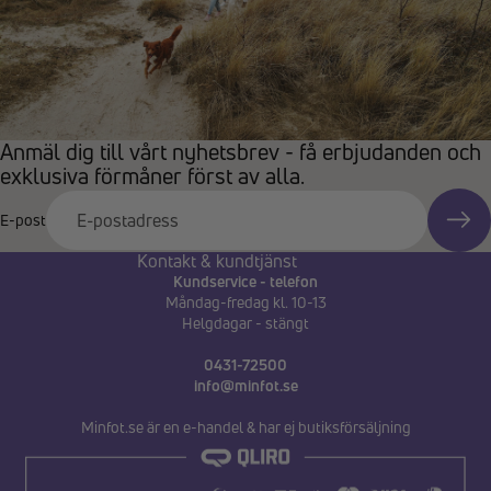
Anmäl dig till vårt nyhetsbrev - få erbjudanden och
exklusiva förmåner först av alla.
E-post
Kontakt & kundtjänst
Kundservice - telefon
Måndag-fredag kl. 10-13
Helgdagar - stängt
0431-72500
info@minfot.se
Minfot.se är en e-handel & har ej butiksförsäljning