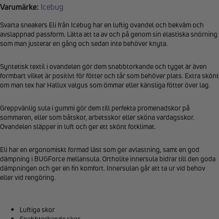
Varumärke:
Icebug
Svarta sneakers Eli från Icebug har en luftig ovandel och bekväm och
avslappnad passform. Lätta att ta av och på genom sin elastiska snörning
som man justerar en gång och sedan inte behöver knyta.
Syntetisk textil i ovandelen gör dem snabbtorkande och tyget är även
formbart vilket är positivt för fötter och tår som behöver plats. Extra skönt
om man tex har Hallux valgus som ömmar eller känsliga fötter över lag.
Greppvänlig sula i gummi gör dem till perfekta promenadskor på
sommaren, eller som båtskor, arbetsskor eller sköna vardagsskor.
Ovandelen släpper in luft och ger ett skönt fotklimat.
Eli har en ergonomiskt formad läst som ger avlastning, samt en god
dämpning i BUGForce mellansula. Ortholite innersula bidrar till den goda
dämpningen och ger en fin komfort. Innersulan går att ta ur vid behov
eller vid rengöring.
Luftiga skor
Snabbtorkande skor