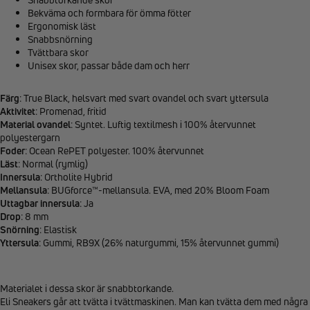
Bekväma och formbara för ömma fötter
Ergonomisk läst
Snabbsnörning
Tvättbara skor
Unisex skor, passar både dam och herr
Färg
: True Black, helsvart med svart ovandel och svart yttersula
Aktivitet
: Promenad, fritid
Material ovandel
: Syntet. Luftig textilmesh i 100% återvunnet
polyestergarn
Foder
: Ocean RePET polyester. 100% återvunnet
Läst
: Normal (rymlig)
Innersula
: Ortholite Hybrid
Mellansula
: BUGforce™-mellansula. EVA, med 20% Bloom Foam
Uttagbar innersula
: Ja
Drop
: 8 mm
Snörning
: Elastisk
Yttersula
: Gummi, RB9X (26% naturgummi, 15% återvunnet gummi)
Materialet i dessa skor är snabbtorkande.
Eli Sneakers går att tvätta i tvättmaskinen. Man kan tvätta dem med några