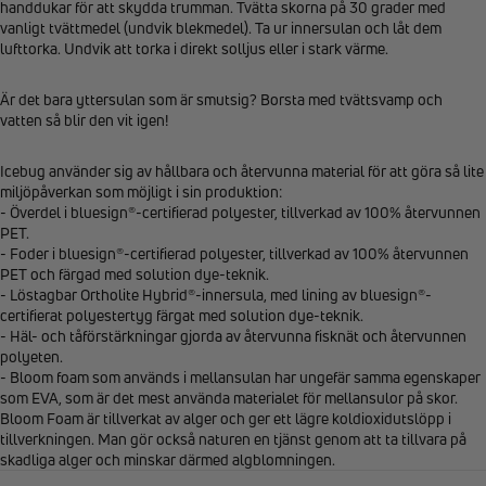
handdukar för att skydda trumman. Tvätta skorna på 30 grader med
vanligt tvättmedel (undvik blekmedel). Ta ur innersulan och låt dem
lufttorka. Undvik att torka i direkt solljus eller i stark värme.
Är det bara yttersulan som är smutsig? Borsta med tvättsvamp och
vatten så blir den vit igen!
Icebug använder sig av hållbara och återvunna material för att göra så lite
miljöpåverkan som möjligt i sin produktion:
- Överdel i bluesign®-certifierad polyester, tillverkad av 100% återvunnen
PET.
- Foder i bluesign®-certifierad polyester, tillverkad av 100% återvunnen
PET och färgad med solution dye-teknik.
- Löstagbar Ortholite Hybrid®-innersula, med lining av bluesign®-
certifierat polyestertyg färgat med solution dye-teknik.
- Häl- och tåförstärkningar gjorda av återvunna fisknät och återvunnen
polyeten.
- Bloom foam som används i mellansulan har ungefär samma egenskaper
som EVA, som är det mest använda materialet för mellansulor på skor.
Bloom Foam är tillverkat av alger och ger ett lägre koldioxidutslöpp i
tillverkningen. Man gör också naturen en tjänst genom att ta tillvara på
skadliga alger och minskar därmed algblomningen.