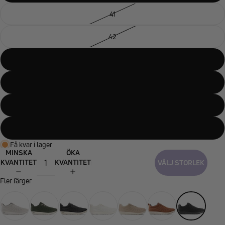
41
42
43
44
45
46
Få kvar i lager
MINSKA
ÖKA
KVANTITET
KVANTITET
VÄLJ STORLEK
Fler färger