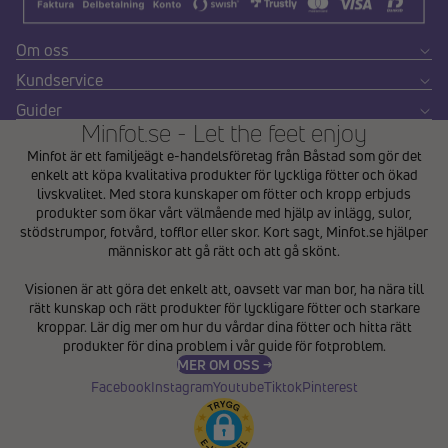
Om oss
Kundservice
Guider
Minfot.se - Let the feet enjoy
Minfot är ett familjeägt e-handelsföretag från Båstad som gör det
enkelt att köpa kvalitativa produkter för lyckliga fötter och ökad
livskvalitet. Med stora kunskaper om fötter och kropp erbjuds
produkter som ökar vårt välmående med hjälp av inlägg, sulor,
stödstrumpor, fotvård, tofflor eller skor. Kort sagt, Minfot.se hjälper
människor att gå rätt och att gå skönt.
Integritetspolicy
Visionen är att göra det enkelt att, oavsett var man bor, ha nära till
Återbetalningspolicy
rätt kunskap och rätt produkter för lyckligare fötter och starkare
Användarvillkor
kroppar. Lär dig mer om hur du vårdar dina fötter och hitta rätt
produkter för dina problem i vår
guide för fotproblem
.
Fraktpolicy
MER OM OSS →
Kontaktinformation
Facebook
Instagram
Youtube
Tiktok
Pinterest
Avbeställningspolicy
Rättsligt meddelande