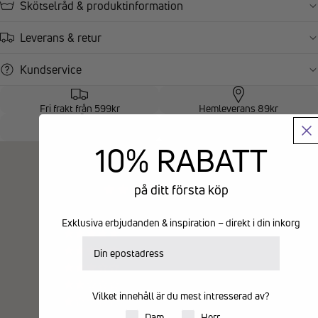
Skötselråd & produktinformation
Leverans & retur
Kundservice
Fri frakt från 599kr
Hemleverans 89kr
Returrätt 14 dagar
Personlig kundtjänst
10% RABATT
Kundrecensioner
på ditt första köp
3.50 av 5
Baserat på 2 recensioner
Exklusiva erbjudanden & inspiration – direkt i din inkorg
1
E-postadress
0
0
1
Vilket innehåll är du mest intresserad av?
0
Produkter för dam eller herr
Dam
Herr