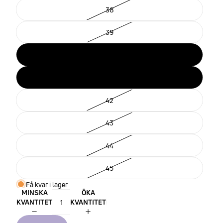
38
39
40
41
42
43
44
45
Få kvar i lager
MINSKA
ÖKA
KVANTITET
KVANTITET