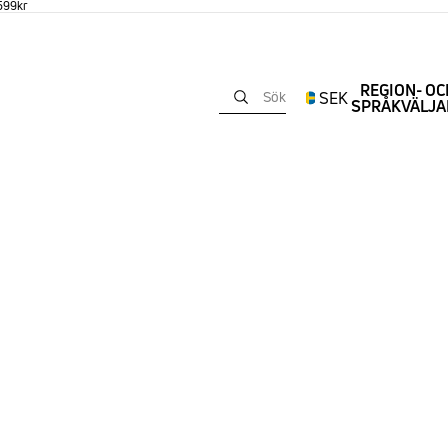
 599kr
REGION- OC
SEK
Sök
SPRÅKVÄLJA