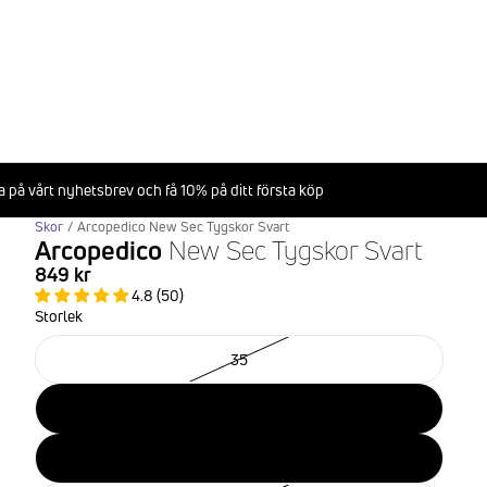
 på vårt nyhetsbrev och få 10% på ditt första köp
Skor
/
Arcopedico New Sec Tygskor Svart
Arcopedico
New Sec Tygskor Svart
849 kr
4.8 (50)
Storlek
35
36
37