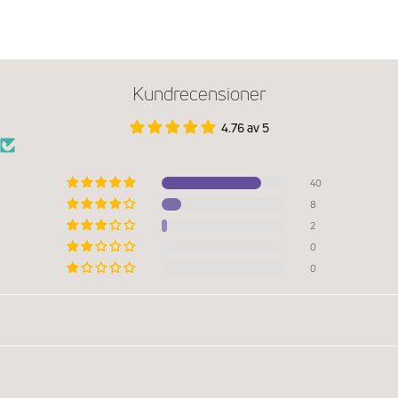
Kundrecensioner
4.76 av 5
40
8
2
0
0