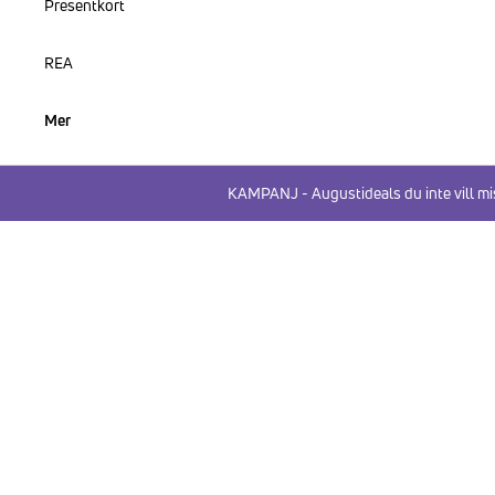
Presentkort
REA
Mer
KAMPANJ - Augustideals du inte vill mi
HOPPA TILL PRODUKTINFORMATION