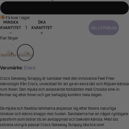
42-43
Få kvar i lager
MINSKA
ÖKA
KVANTITET
KVANTITET
VÄLJ STORLEK
Fler färger
Varumärke:
Crocs
Crocs Getaway Strappy är sandaler med den innovativa Feel Free-
teknologin från Crocs, utvecklad för att ge en extra lätt och följsam känsla
runt foten. Den mjuka och avlastande fotbädden med Croslite sink-in
formar sig efter foten och ger behaglig komfort hela dagen.
De mjuka och flexibla remmarna anpassar sig efter fotens naturliga
rörelser och känns knappt mot huden. Sandalerna har en något rymligare
passform som bidrar till en avslappnad och bekväm känsla. Med sitt
stilrena uttryck passar Crocs Getaway Strappy lika bra som