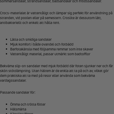
sommarsandaler, strandsandaler, badsandaler och fritidssandaler.
Crocs-materialet är vattentåligt och lämpar sig perfekt för användning på
stranden, vid poolen eller på semestern. Croslite är dessutom lätt,
antibakteriellt och enkelt att hålla rent.
Lätta och smidiga sandaler
Mjuk komfort i både ovandel och fotbädd
Barfotakänsla med följsamma remmar som inte skaver
Vattentåligt material, passar utmärkt som badtofflor
Bekväma slip-on sandaler med mjuk fotbädd där foten sjunker ner och får
skön stötdämpning. Utan hälrem är de enkla att ta på och av, vilket gör
dem praktiska att ta med på resor eller använda som bekväma
vardagssandaler.
Passande sandaler för:
Ömma och trötta fötter
Hälsmärta
Känsliga fötter