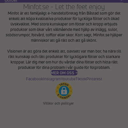
Minfot.se - Let the feet enjoy
Minfot är ett familjeägt e-handelsföretag från Båstad som gör det
enkelt att köpa kvalitativa produkter för lyckliga fötter och ökad
livskvalitet. Med stora kunskaper om fötter och kropp erbjuds
produkter som ökar vårt välmående med hjälp av inlägg, sulor,
stödstrumpor, fotvård, tofflor eller skor. Kort sagt, Minfot.se hjälper
människor att gå rätt och att gå skönt.
Integritetspolicy
Visionen är att göra det enkelt att, oavsett var man bor, ha nära till
Återbetalningspolicy
rätt kunskap och rätt produkter för lyckligare fötter och starkare
Användarvillkor
kroppar. Lär dig mer om hur du vårdar dina fötter och hitta rätt
produkter för dina problem i vår
guide för fotproblem
.
Fraktpolicy
MER OM OSS →
Kontaktinformation
Facebook
Instagram
Youtube
Tiktok
Pinterest
Avbeställningspolicy
Rättsligt meddelande
Villkor och policyer