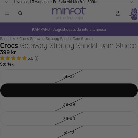
GÅ VIDARE TILL INNEHÅLL
Leverans 1-3 vardagar • Fri frakt vid köp från 599kr
TOTALT A
ARTIKLA
VARUKOR
0
KAMPANJ - Augustideals du inte vill missa
HOPPA TILL PRODUKTINFORMATION
Sandaler
/
Crocs Getaway Strappy Sandal Dam Stucco
Crocs
Getaway Strappy Sandal Dam Stucco
399 kr
5.0 (1)
Storlek
36-37
37-38
38-39
39-40
41-42