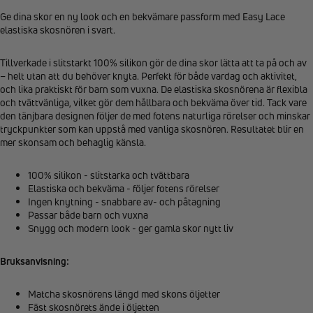
Ge dina skor en ny look och en bekvämare passform med Easy Lace
elastiska skosnören i svart.
Tillverkade i slitstarkt 100% silikon gör de dina skor lätta att ta på och av
– helt utan att du behöver knyta. Perfekt för både vardag och aktivitet,
och lika praktiskt för barn som vuxna. De elastiska skosnörena är flexibla
och tvättvänliga, vilket gör dem hållbara och bekväma över tid. Tack vare
den tänjbara designen följer de med fotens naturliga rörelser och minskar
tryckpunkter som kan uppstå med vanliga skosnören. Resultatet blir en
mer skonsam och behaglig känsla.
100% silikon - slitstarka och tvättbara
Elastiska och bekväma - följer fotens rörelser
Ingen knytning - snabbare av- och påtagning
Passar både barn och vuxna
Snygg och modern look - ger gamla skor nytt liv
Bruksanvisning:
Matcha skosnörens längd med skons öljetter
Fäst skosnörets ände i öljetten