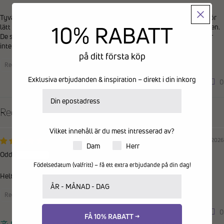
Tyvärr helt värdelösa enligt min mening. De hoppar ur hålen alldeles för
10% RABATT
lätt och fungerar antagligen endast på skor som knappt behöver snören.
De små krokarna som håller fast snöret är mjuka och taniga, jag förstår
inte hur de tänkt här.
på ditt första köp
Recensioner samlade från en annan provider
Exklusiva erbjudanden & inspiration – direkt i din inkorg
0
0
E-postadress
Recensioner på andra språk
Vilket innehåll är du mest intresserad av?
24/07/2026
Produkter för dam eller herr
Dam
Herr
Odd
Födelsedatum (valfritt) – få ett extra erbjudande på din dag!
Helt topp
Ditt födelsedatum
Recensioner samlade via butiksinvitation
0
0
FÅ 10% RABATT →
Recensionen kunde inte översättas. Försök igen senare