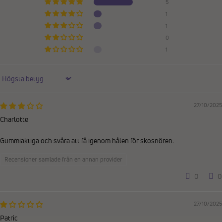
5
1
1
0
1
Sort by
27/10/2025
Charlotte
Gummiaktiga och svåra att få igenom hålen för skosnören.
Recensioner samlade från en annan provider
0
0
27/10/2025
Patric