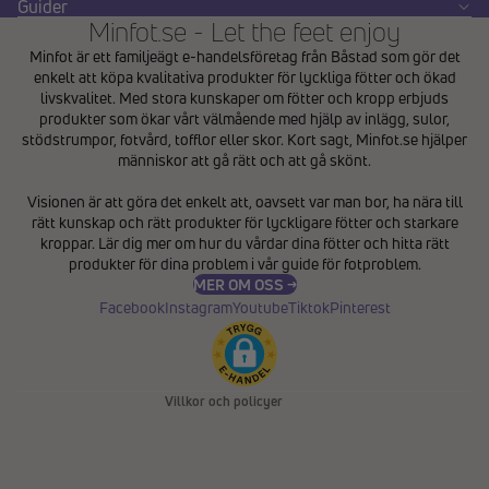
Guider
Minfot.se - Let the feet enjoy
Minfot är ett familjeägt e-handelsföretag från Båstad som gör det
enkelt att köpa kvalitativa produkter för lyckliga fötter och ökad
livskvalitet. Med stora kunskaper om fötter och kropp erbjuds
produkter som ökar vårt välmående med hjälp av inlägg, sulor,
stödstrumpor, fotvård, tofflor eller skor. Kort sagt, Minfot.se hjälper
människor att gå rätt och att gå skönt.
Integritetspolicy
Visionen är att göra det enkelt att, oavsett var man bor, ha nära till
Återbetalningspolicy
rätt kunskap och rätt produkter för lyckligare fötter och starkare
Användarvillkor
kroppar. Lär dig mer om hur du vårdar dina fötter och hitta rätt
produkter för dina problem i vår
guide för fotproblem
.
Fraktpolicy
MER OM OSS →
Kontaktinformation
Facebook
Instagram
Youtube
Tiktok
Pinterest
Avbeställningspolicy
Rättsligt meddelande
Villkor och policyer