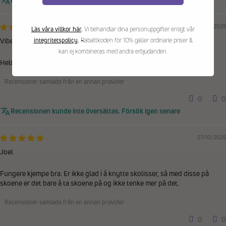
27/10/2025
Läs våra villkor här
.
Vi behandlar dina personuppgifter enligt vår
Vibeke
integritetspolicy
.
Rabattkoden för 10% gäller ordinarie priser &
kan ej kombineras med andra erbjudanden.
Helt perfekt til de fleste sko. Enkelt å ta på skoene
Recensioner samlade från en annan provider
0
0
Recensionen kunde inte översättas. Försök igen senare
27/10/2025
Joel
Fungere kjempe bra. Er ikke glad i å knytte skolisser, så med disse på
skoene er det bare å ta skoene på og ikke tenke mer på det.
Recensioner samlade från en annan provider
0
0