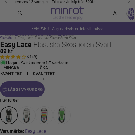
GÅ VIDARE TILL INNEHÅLL
Leverans 1-3 vardagar • Fri frakt vid köp från 599kr
TOTALT A
ARTIKLA
VARUKOR
0
KAMPANJ - Augustideals du inte vill missa
HOPPA TILL PRODUKTINFORMATION
Skovård
/
Easy Lace Elastiska Skosnören Svart
Easy Lace
Elastiska Skosnören Svart
89 kr
4.1 (8)
I lager - Skickas inom 1-3 vardagar
MINSKA
ÖKA
KVANTITET
KVANTITET
LÄGG I VARUKORG
Fler färger
Varumärke:
Easy Lace