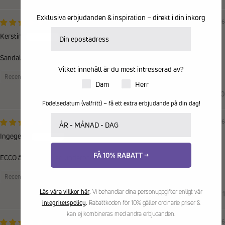
Exklusiva erbjudanden & inspiration – direkt i din inkorg
02/06/2026
E-postadress
Kerstin
Sandalerna passade perfekt! Klämmer inte någonstans! Jättenöjd!
Vilket innehåll är du mest intresserad av?
Recensioner samlade via butiksinvitation
Produkter för dam eller herr
Dam
Herr
0
0
Födelsedatum (valfritt) – få ett extra erbjudande på din dag!
Ditt födelsedatum
13/05/2026
Ingegerd
FÅ 10% RABATT →
ECCO är ju ECCO - en underbar sandal..
Recensioner samlade via butiksinvitation
Läs våra villkor här
.
Vi behandlar dina personuppgifter enligt vår
0
1
integritetspolicy
.
Rabattkoden för 10% gäller ordinarie priser &
kan ej kombineras med andra erbjudanden.
22/04/2026