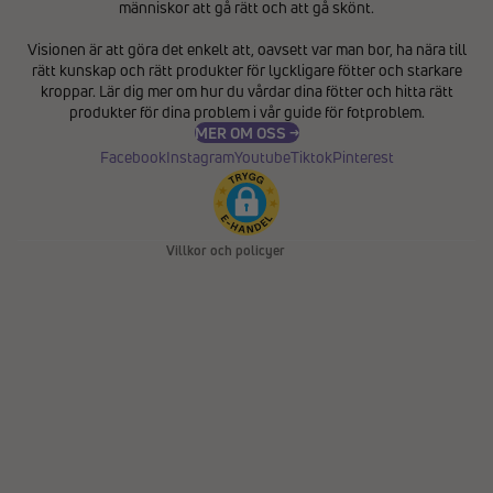
människor att gå rätt och att gå skönt.
Integritetspolicy
Visionen är att göra det enkelt att, oavsett var man bor, ha nära till
Återbetalningspolicy
rätt kunskap och rätt produkter för lyckligare fötter och starkare
Användarvillkor
kroppar. Lär dig mer om hur du vårdar dina fötter och hitta rätt
produkter för dina problem i vår
guide för fotproblem
.
Fraktpolicy
MER OM OSS →
Kontaktinformation
Facebook
Instagram
Youtube
Tiktok
Pinterest
Avbeställningspolicy
Rättsligt meddelande
Villkor och policyer