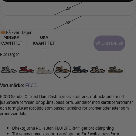
41
42
Få kvar i lager
MINSKA
ÖKA
KVANTITET
KVANTITET
VÄLJ STORLEK
Fler färger
Varumärke:
ECCO
ECCO Sandal Offroad Dam Cashmere av slitstarkt nubuck-läder med
justerbara remmar för optimal passform. Sandaler med kardborreremmar
och formgjuten fotbädd som passar utmärkt för promenader eller som
arbetssandaler.
Direktgjutna PU-sulan FLUIDFORM™ ger bra dämpning
Tre remmar med kardborreknäppning för flexibel passform.