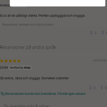
Anette
Ecco är ett pålitligt märke. Perfekt uppbyggda och snygga.
Recensioner samlade via butiksinvitation
0
1
Recensioner på andra språk
14/07/2026
Linda
Så sköna , lätta och snygga. Storleken stämmer
0
0
Recensionen kunde inte översättas. Försök igen senare
Du kanske också gillar: