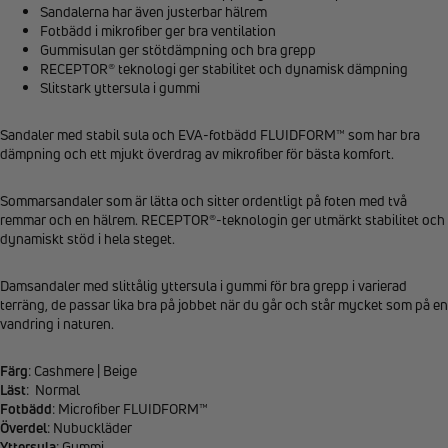
Sandalerna har även justerbar hälrem
Fotbädd i mikrofiber ger bra ventilation
Gummisulan ger stötdämpning och bra grepp
RECEPTOR® teknologi ger stabilitet och dynamisk dämpning
Slitstark yttersula i gummi
Sandaler med stabil sula och EVA-fotbädd FLUIDFORM™ som har bra
dämpning och ett mjukt överdrag av mikrofiber för bästa komfort.
Sommarsandaler som är lätta och sitter ordentligt på foten med två
remmar och en hälrem. RECEPTOR®-teknologin ger utmärkt stabilitet och
dynamiskt stöd i hela steget.
Damsandaler med slittålig yttersula i gummi för bra grepp i varierad
terräng, de passar lika bra på jobbet när du går och står mycket som på en
vandring i naturen.
Färg
: Cashmere | Beige
Läst
: Normal
Fotbädd
: Microfiber FLUIDFORM™
Överdel
: Nubuckläder
Yttersula
: Gummi