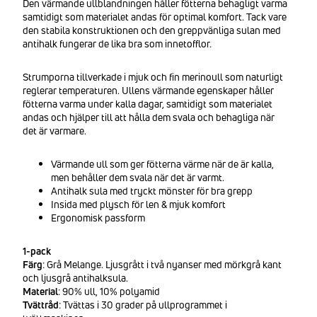
Den värmande ullblandningen håller fötterna behagligt varma
samtidigt som materialet andas för optimal komfort. Tack vare
den stabila konstruktionen och den greppvänliga sulan med
antihalk fungerar de lika bra som innetofflor.
Strumporna tillverkade i mjuk och fin merinoull som naturligt
reglerar temperaturen. Ullens värmande egenskaper håller
fötterna varma under kalla dagar, samtidigt som materialet
andas och hjälper till att hålla dem svala och behagliga när
det är varmare.
Värmande ull som ger fötterna värme när de är kalla,
men behåller dem svala när det är varmt.
Antihalk sula med tryckt mönster för bra grepp
Insida med plysch för len & mjuk komfort
Ergonomisk passform
1-pack
Färg
: Grå Melange. Ljusgrått i två nyanser med mörkgrå kant
och ljusgrå antihalksula.
Material
: 90% ull, 10% polyamid
Tvättråd
: Tvättas i 30 grader på ullprogrammet i