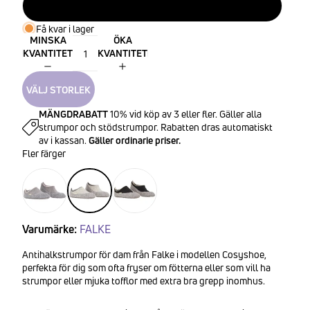
41-42
Få kvar i lager
MINSKA
ÖKA
KVANTITET
KVANTITET
VÄLJ STORLEK
MÄNGDRABATT
10% vid köp av 3 eller fler. Gäller alla
strumpor och stödstrumpor. Rabatten dras automatiskt
av i kassan.
Gäller ordinarie priser.
Fler färger
Varumärke:
FALKE
Antihalkstrumpor för dam från Falke i modellen Cosyshoe,
perfekta för dig som ofta fryser om fötterna eller som vill ha
strumpor eller mjuka tofflor med extra bra grepp inomhus.