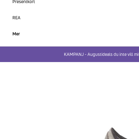
Presentkort
REA
Mer
KAMPANJ - Augustideals du inte vill mi
HOPPA TILL PRODUKTINFORMATION