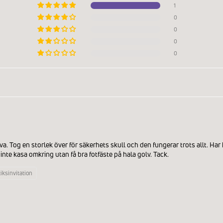
1
0
0
0
0
a. Tog en storlek över för säkerhets skull och den fungerar trots allt. Har
 inte kasa omkring utan få bra fotfäste på hala golv. Tack.
iksinvitation