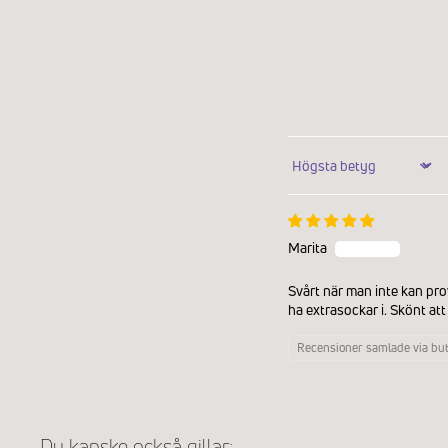
Sort by
Marita
Svårt när man inte kan prov
ha extrasockar i. Skönt att
Recensioner samlade via but
Du kanske också gillar: