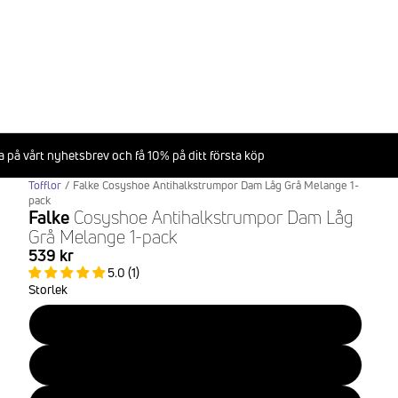
 på vårt nyhetsbrev och få 10% på ditt första köp
Tofflor
/
Falke Cosyshoe Antihalkstrumpor Dam Låg Grå Melange 1-
pack
Falke
Cosyshoe Antihalkstrumpor Dam Låg
Grå Melange 1-pack
539 kr
5.0 (1)
Storlek
37-38
39-40