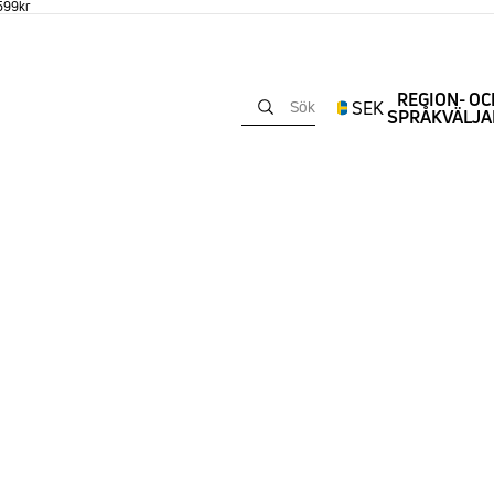
 599kr
REGION- OC
SEK
Sök
SPRÅKVÄLJA