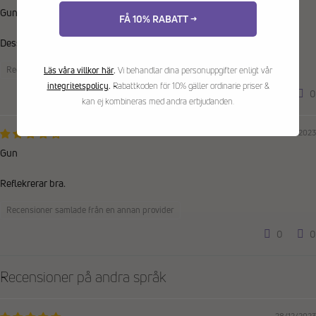
Gunvor
FÅ 10% RABATT →
Dessa är snygga och kanon reflex
Recensioner samlade från en annan provider
Läs våra villkor här
.
Vi behandlar dina personuppgifter enligt vår
integritetspolicy
.
Rabattkoden för 10% gäller ordinarie priser &
0
0
kan ej kombineras med andra erbjudanden.
12/01/2023
Gun
Reflekrerar bra.
Recensioner samlade från en annan provider
0
0
Recensioner på andra språk
28/12/2023