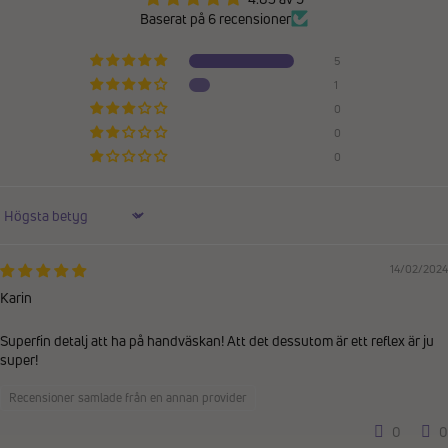
Baserat på 6 recensioner
5
1
0
0
0
Sort by
14/02/2024
Karin
Superfin detalj att ha på handväskan! Att det dessutom är ett reflex är ju
super!
Recensioner samlade från en annan provider
0
0