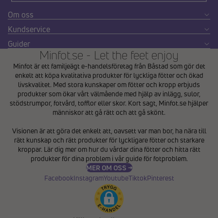
Om oss
Kundservice
Guider
Minfot.se - Let the feet enjoy
Minfot är ett familjeägt e-handelsföretag från Båstad som gör det
enkelt att köpa kvalitativa produkter för lyckliga fötter och ökad
livskvalitet. Med stora kunskaper om fötter och kropp erbjuds
produkter som ökar vårt välmående med hjälp av inlägg, sulor,
stödstrumpor, fotvård, tofflor eller skor. Kort sagt, Minfot.se hjälper
människor att gå rätt och att gå skönt.
Integritetspolicy
Visionen är att göra det enkelt att, oavsett var man bor, ha nära till
Återbetalningspolicy
rätt kunskap och rätt produkter för lyckligare fötter och starkare
Användarvillkor
kroppar. Lär dig mer om hur du vårdar dina fötter och hitta rätt
produkter för dina problem i vår
guide för fotproblem
.
Fraktpolicy
MER OM OSS →
Kontaktinformation
Facebook
Instagram
Youtube
Tiktok
Pinterest
Avbeställningspolicy
Rättsligt meddelande