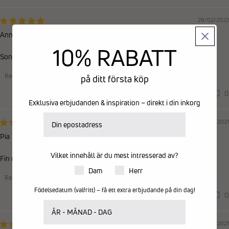
28/02/2022
Annica
10% RABATT
Sonhustruns som tycker om zebror. Så lämpligt
Recensioner samlade från en annan provider
på ditt första köp
0
0
Exklusiva erbjudanden & inspiration – direkt i din inkorg
E-postadress
27/10/2021
Pia
Vilket innehåll är du mest intresserad av?
Fin mjuk följsam. Jättesnygg!
Produkter för dam eller herr
Dam
Herr
Recensioner samlade från en annan provider
Födelsedatum (valfritt) – få ett extra erbjudande på din dag!
0
0
Ditt födelsedatum
11/10/2021