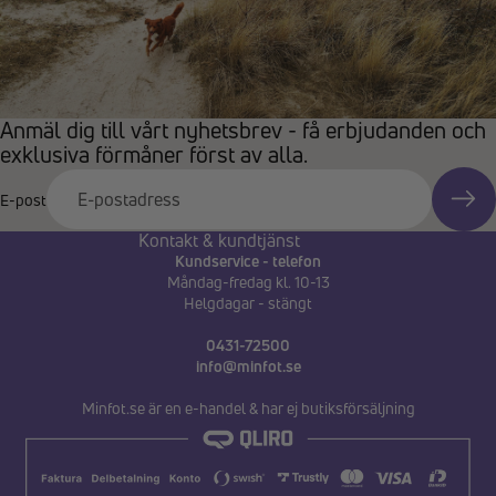
Anmäl dig till vårt nyhetsbrev - få erbjudanden och
exklusiva förmåner först av alla.
E-post
Kontakt & kundtjänst
Kundservice - telefon
Måndag-fredag kl. 10-13
Helgdagar - stängt
0431-72500
info@minfot.se
Minfot.se är en e-handel & har ej butiksförsäljning