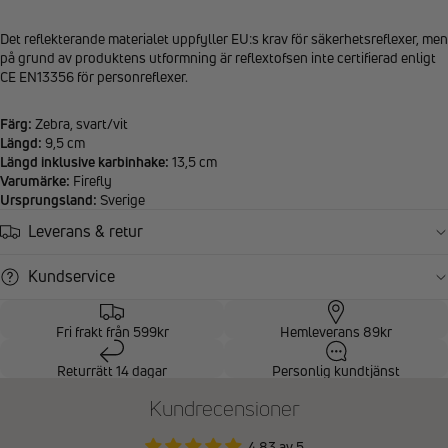
Det reflekterande materialet uppfyller EU:s krav för säkerhetsreflexer, men
på grund av produktens utformning är reflextofsen inte certifierad enligt
CE EN13356 för personreflexer.
Färg:
Zebra, svart/vit
Längd:
9,5 cm
Längd inklusive karbinhake:
13,5 cm
Varumärke:
Firefly
Ursprungsland:
Sverige
Leverans & retur
Kundservice
Fri frakt från 599kr
Hemleverans 89kr
Returrätt 14 dagar
Personlig kundtjänst
Kundrecensioner
4.83 av 5