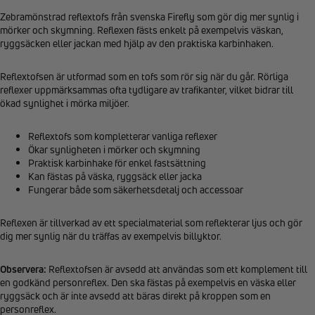
Zebramönstrad reflextofs från svenska Firefly som gör dig mer synlig i
mörker och skymning. Reflexen fästs enkelt på exempelvis väskan,
ryggsäcken eller jackan med hjälp av den praktiska karbinhaken.
Reflextofsen är utformad som en tofs som rör sig när du går. Rörliga
reflexer uppmärksammas ofta tydligare av trafikanter, vilket bidrar till
ökad synlighet i mörka miljöer.
Reflextofs som kompletterar vanliga reflexer
Ökar synligheten i mörker och skymning
Praktisk karbinhake för enkel fastsättning
Kan fästas på väska, ryggsäck eller jacka
Fungerar både som säkerhetsdetalj och accessoar
Reflexen är tillverkad av ett specialmaterial som reflekterar ljus och gör
dig mer synlig när du träffas av exempelvis billyktor.
Observera:
Reflextofsen är avsedd att användas som ett komplement till
en godkänd personreflex. Den ska fästas på exempelvis en väska eller
ryggsäck och är inte avsedd att bäras direkt på kroppen som en
personreflex.