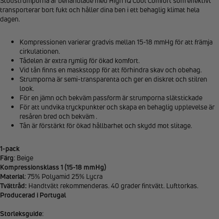
Stödstrumporna är behandlade med High IQ Cool Comfort som effektivt
transporterar bort fukt och håller dina ben i ett behaglig klimat hela
dagen.
Kompressionen varierar gradvis mellan 15-18 mmHg för att främja
cirkulationen.
Tådelen är extra rymlig för ökad komfort.
Vid tån finns en maskstopp för att förhindra skav och obehag.
Strumporna är semi-transparenta och ger en diskret och stilren
look.
För en jämn och bekväm passform är strumporna slätstickade
För att undvika tryckpunkter och skapa en behaglig upplevelse är
resåren bred och bekväm .
Tån är förstärkt för ökad hållbarhet och skydd mot slitage.
1-pack
Färg
: Beige
Kompressionsklass 1 (15-18 mmHg)
Material
: 75% Polyamid 25% Lycra
Tvättråd:
Handtvätt rekommenderas. 40 grader fintvätt. Lufttorkas.
Producerad i Portugal
Storleksguide
: