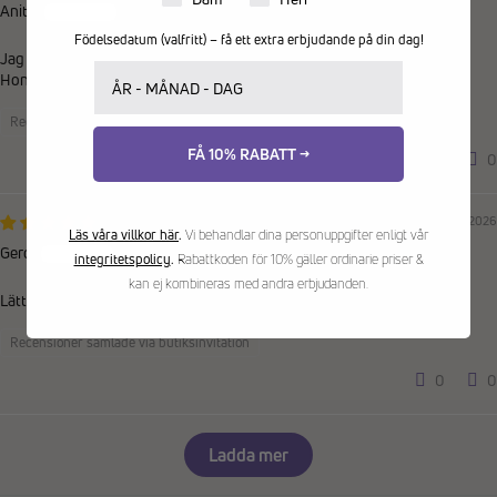
Anita
Födelsedatum (valfritt) – få ett extra erbjudande på din dag!
Jag är vara ombud för en 90 åring .
Ditt födelsedatum
Hon är nöjd
Recensioner samlade via butiksinvitation
FÅ 10% RABATT →
0
0
15/06/2026
Läs våra villkor här
.
Vi behandlar dina personuppgifter enligt vår
Gerd
integritetspolicy
.
Rabattkoden för 10% gäller ordinarie priser &
kan ej kombineras med andra erbjudanden.
Lätt att ta på, behaglig att bära.
Recensioner samlade via butiksinvitation
0
0
Ladda mer