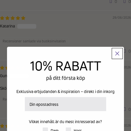
0
0
29/06/2026
Katarina
Recensioner samlade via butiksinvitation
0
0
10% RABATT
17/06/2026
Gun
på ditt första köp
Sköna
Exklusiva erbjudanden & inspiration – direkt i din inkorg
E-postadress
Recensioner samlade via butiksinvitation
0
0
Vilket innehåll är du mest intresserad av?
16/06/2026
Produkter för dam eller herr
Dam
Herr