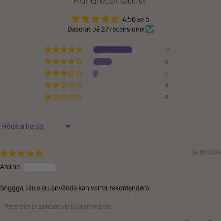
4.56 av 5
Baserat på 27 recensioner
17
8
2
0
0
Sort by
26/07/2026
Anitha
Snygga, lätta att använda kan varmt rekomendera.
Recensioner samlade via butiksinvitation