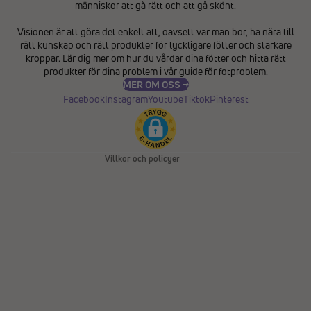
människor att gå rätt och att gå skönt.
Integritetspolicy
Visionen är att göra det enkelt att, oavsett var man bor, ha nära till
Återbetalningspolicy
rätt kunskap och rätt produkter för lyckligare fötter och starkare
Användarvillkor
kroppar. Lär dig mer om hur du vårdar dina fötter och hitta rätt
produkter för dina problem i vår
guide för fotproblem
.
Fraktpolicy
MER OM OSS →
Kontaktinformation
Facebook
Instagram
Youtube
Tiktok
Pinterest
Avbeställningspolicy
Rättsligt meddelande
Villkor och policyer