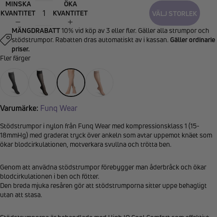
MINSKA
ÖKA
KVANTITET
KVANTITET
VÄLJ STORLEK
MÄNGDRABATT
10% vid köp av 3 eller fler. Gäller alla strumpor och
stödstrumpor. Rabatten dras automatiskt av i kassan.
Gäller ordinarie
priser.
Fler färger
Varumärke:
Funq Wear
Stödstrumpor i nylon från Funq Wear med kompressionsklass 1 (15-
18mmHg) med graderat tryck över ankeln som avtar uppemot knäet som
ökar blodcirkulationen, motverkara svullna och trötta ben.
Genom att anvädna stödstrumpor förebygger man åderbråck och ökar
blodcirkulationen i ben och fötter.
Den breda mjuka resåren gör att stödstrumporna sitter uppe behagligt
utan att stasa.