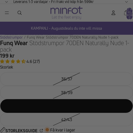
GÅ VIDARE TILL INNEHÅLL
Leverans 1-3 vardagar • Fri frakt vid köp från 599kr
TOTALT A
ARTIKLA
VARUKOR
0
KAMPANJ - Augustideals du inte vill missa
HOPPA TILL PRODUKTINFORMATION
Stödstrumpor
/
Funq Wear Stödstrumpor 70DEN Naturally Nude 1-pack
Funq Wear
Stödstrumpor 70DEN Naturally Nude 1-
pack
199 kr
4.6 (27)
Storlek
36/37
38/39
40/41
42/43
Få kvar i lager
STORLEKSGUIDE