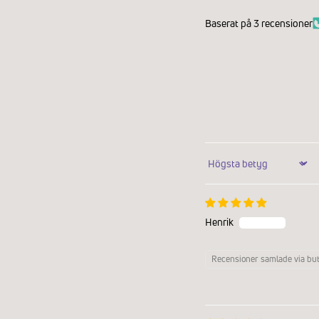
Baserat på 3 recensioner
Sort by
Henrik
Recensioner samlade via but