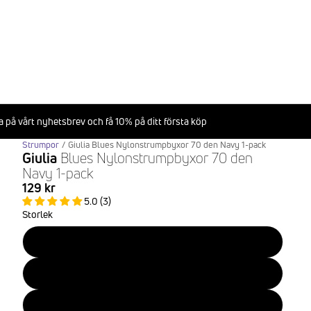
 på vårt nyhetsbrev och få 10% på ditt första köp
Strumpor
/
Giulia Blues Nylonstrumpbyxor 70 den Navy 1-pack
Giulia
Blues Nylonstrumpbyxor 70 den
Navy 1-pack
129 kr
5.0 (3)
Storlek
S
M
L