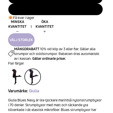
XL
Få kvar i lager
MINSKA
ÖKA
KVANTITET
KVANTITET
VÄLJ STORLEK
MÄNGDRABATT
10% vid köp av 3 eller fler. Gäller alla
strumpor och stödstrumpor. Rabatten dras automatiskt
av i kassan.
Gäller ordinarie priser.
Fler färger
Varumärke:
Giulia
Giulia Blues Navy är lite tjockare marinblå nylonstrumpbyxor
i 70 denier. Strumpbyxor med matt och täckande yta
tillverkade i tät elastisk mikrofiber. Blues strumpbyxor har