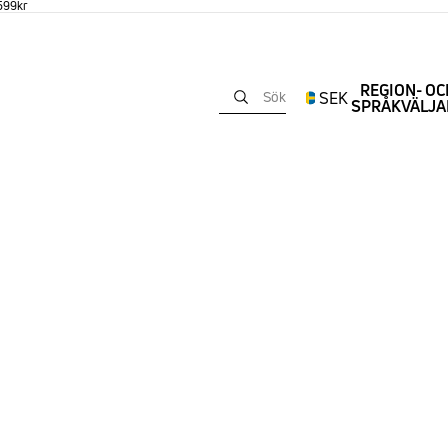
 599kr
REGION- OC
SEK
Sök
SPRÅKVÄLJA