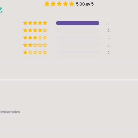
5.00 av 5
3
0
0
0
0
iksinvitation