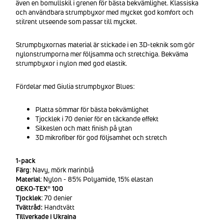
även en bomullskil i grenen för bästa bekvämlighet. Klassiska
och användbara strumpbyxor med mycket god komfort och
stilrent utseende som passar till mycket.
Strumpbyxornas material är stickade i en 3D-teknik som gör
nylonstrumporna mer följsamma och stretchiga. Bekväma
strumpbyxor i nylon med god elastik.
Fördelar med Giulia strumpbyxor Blues:
Platta sömmar för bästa bekvämlighet
Tjocklek i 70 denier för en täckande effekt
Silkeslen och matt finish på ytan
3D mikrofiber för god följsamhet och stretch
1-pack
Färg
: Navy, mörk marinblå
Material
: Nylon - 85% Polyamide, 15% elastan
OEKO-TEX® 100
Tjocklek
: 70 denier
Tvättråd:
Handtvätt
Tillverkade i Ukraina