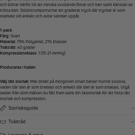
och bidrar därför till att minska svullande fötter och ben samt känslan av
trötta ben. Stödstrumporna har ett graderat tryck där trycket är som
starkast vid ankeln och avtar sendan uppåt.
1-pack
Färg:
Svart
Material
: 79% Polyamid, 21% Elastan
Tvättråd
: 40 grader
Kompressionsklass
: 1 (15-21 mmHg)
Produceras i Italien
Välj rätt storlek
: Mät direkt på morgonen innan benen hunnit svullna,
vaden där den är som bredast och ankeln där den är som smalast. Utgå
sedan från dom måtten du fått fram samt din skostorlek för att hitta rätt
storlek och kompression.
Storleksguide
Tvättråd