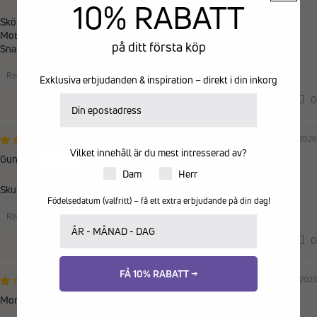
10% RABATT
Sköna och följsamma
Motsvarade mina förväntningar.
på ditt första köp
Snabb leverans
Recensioner samlade från en annan provider
Exklusiva erbjudanden & inspiration – direkt i din inkorg
E-postadress
0
0
11/03/2026
Vilket innehåll är du mest intresserad av?
Gunvor
Produkter för dam eller herr
Dam
Herr
Skulle vara breda, men jag tyckte inte att det stämde
Födelsedatum (valfritt) – få ett extra erbjudande på din dag!
Recensioner samlade via butiksinvitation
Ditt födelsedatum
0
0
FÅ 10% RABATT →
20/11/2023
Monica