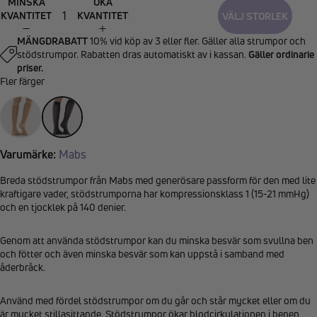
MINSKA
ÖKA
KVANTITET
KVANTITET
VÄLJ STORLEK
MÄNGDRABATT
10% vid köp av 3 eller fler. Gäller alla strumpor och
stödstrumpor. Rabatten dras automatiskt av i kassan.
Gäller ordinarie
priser.
Fler färger
Varumärke:
Mabs
Breda stödstrumpor från Mabs med generösare passform för den med lite
kraftigare vader, stödstrumporna har kompressionsklass 1 (15-21 mmHg)
och en tjocklek på 140 denier.
Genom att använda stödstrumpor kan du minska besvär som svullna ben
och fötter och även minska besvär som kan uppstå i samband med
åderbråck.
Använd med fördel stödstrumpor om du går och står mycket eller om du
är mycket stillasittande. Stödstrumpor ökar blodcirkulationen i benen