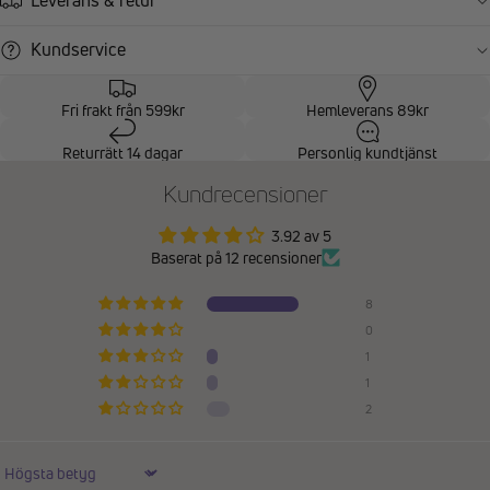
Leverans & retur
Kundservice
Fri frakt från 599kr
Hemleverans 89kr
Returrätt 14 dagar
Personlig kundtjänst
Kundrecensioner
3.92 av 5
Baserat på 12 recensioner
8
0
1
1
2
Sort by