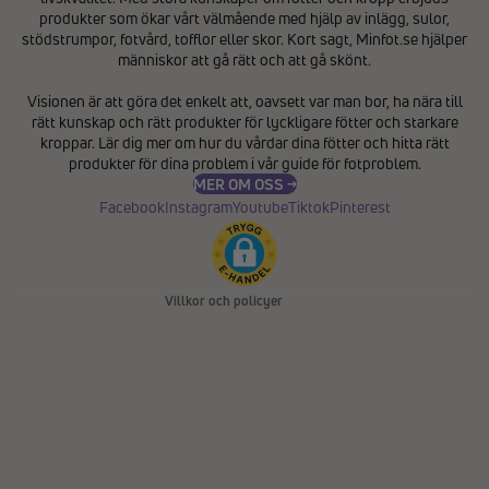
produkter som ökar vårt välmående med hjälp av inlägg, sulor,
stödstrumpor, fotvård, tofflor eller skor. Kort sagt, Minfot.se hjälper
människor att gå rätt och att gå skönt.
Integritetspolicy
Visionen är att göra det enkelt att, oavsett var man bor, ha nära till
Återbetalningspolicy
rätt kunskap och rätt produkter för lyckligare fötter och starkare
Användarvillkor
kroppar. Lär dig mer om hur du vårdar dina fötter och hitta rätt
produkter för dina problem i vår
guide för fotproblem
.
Fraktpolicy
MER OM OSS →
Kontaktinformation
Facebook
Instagram
Youtube
Tiktok
Pinterest
Avbeställningspolicy
Rättsligt meddelande
Villkor och policyer