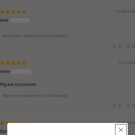
06/08/2026
Aina
Recensioner samlade via butiksinvitation
0
0
15/12/2025
Irene
Mycket bra produkt
Recensioner samlade via butiksinvitation
0
0
24/10/2024
Barbro