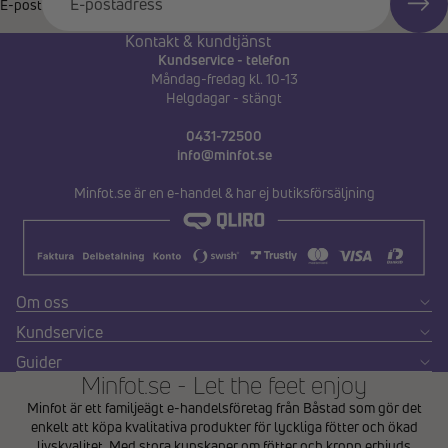
E-post
Kontakt & kundtjänst
Kundservice - telefon
Måndag-fredag kl. 10-13
Helgdagar - stängt
0431-72500
info@minfot.se
Minfot.se är en e-handel & har ej butiksförsäljning
Om oss
Kundservice
Guider
Minfot.se - Let the feet enjoy
Minfot är ett familjeägt e-handelsföretag från Båstad som gör det
enkelt att köpa kvalitativa produkter för lyckliga fötter och ökad
livskvalitet. Med stora kunskaper om fötter och kropp erbjuds