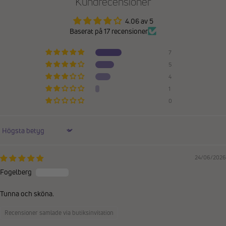
Kundrecensioner
4.06 av 5
Baserat på 17 recensioner
7
5
4
1
0
Sort by
24/06/2026
Fogelberg
Tunna och sköna.
Recensioner samlade via butiksinvitation