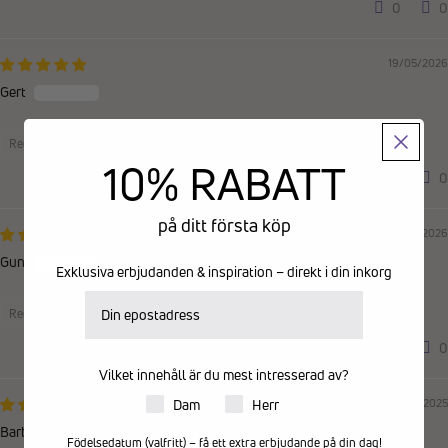
0
0
19/05/2026
Gert
Recensioner samlade via butiksinvitation
10% RABATT
0
0
på ditt första köp
08/04/2026
Gun
Exklusiva erbjudanden & inspiration – direkt i din inkorg
E-postadress
Recensioner samlade via butiksinvitation
0
0
Vilket innehåll är du mest intresserad av?
Produkter för dam eller herr
28/07/2025
Dam
Herr
Barbro
Födelsedatum (valfritt) – få ett extra erbjudande på din dag!