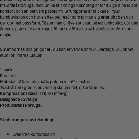
material i Portugal med unika sticknings-teknologier för att ge dina fötter
komfort och en bekväm passform. Strumporna är stickade i mjuk
bambuviskos och har en flexibel resår som formar sig efter ditt ben och
ger optimal passform. Tåsömmen är även stickad på ett unikt sätt, där den
är extra platt och extra mjuk för att ge fötterna så bekväm komfort som
möjligt.
Strumpornas design gör att du kan använda dem till vardags, till jobbet
eller för finare tillfällen.
1-pack
Färg
: Vit
Material
: 51% bambu, 44% polyamid, 5% elastan
Tvättråd
: 40 grader, använd ej sköljmedel, ej torktumlas.
Kompressionsklass:
1 (15-21 mmHg)
Designade i Sverige
Produceras i Portugal
Stödstrumpornas teknologi
:
Graderad kompression