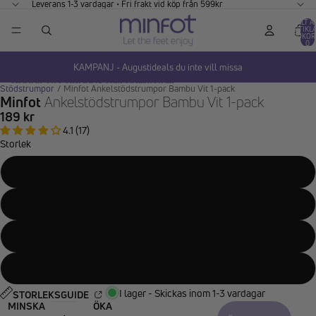
GÅ VIDARE TILL INNEHÅLL
Leverans 1-3 vardagar • Fri frakt vid köp från 599kr
TOTALT A
ARTIKLA
VARUKOR
0
KAMPANJ - Augustideals du inte vill missa
HOPPA TILL PRODUKTINFORMATION
Stödstrumpor
/
Minfot Ankelstödstrumpor Bambu Vit 1-pack
Minfot
Ankelstödstrumpor Bambu Vit 1-pack
189 kr
4.1 (17)
Storlek
34-36
37-39
40-42
43-45
I lager - Skickas inom 1-3 vardagar
STORLEKSGUIDE
MINSKA
ÖKA