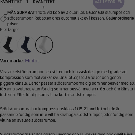
KVANTITET
KVANTITET
VÄLJ STORLEK
MÄNGDRABATT
10% vid köp av 3 eller fler. Gäller alla strumpor och
stödstrumpor. Rabatten dras automatiskt av i kassan.
Gäller ordinarie
priser.
Fler färger
Varumärke:
Minfot
Vita ankelstödstrumpor i en stilren och klassisk design med graderad
kompression som motverkar svullna fötter, trötta fötter och ger en
piggare känsla. Därför passar stödstrumporna dig som har besvär med att
fötterna svullnar, eller för dig som har besvär med en trött och öm känsla i
fötterna. Eller för dig som vill ha korta stödstrumpor.
Stödstrumporna har kompressionsklass 1 (15-21 mmHg) och de är
passande för dig som inte vill ha knähöga stödstrumpor, eller för dig som
vill ha en svalare stödstrumpa.
Stödstrumporna är designade i Sverige och tillverkas med högkvalitativa