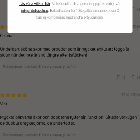
Läs våra villkor här
.
Vi behandlar dina personuppgifter enligt vår
0
0
integritetspolicy
.
Rabattkoden för 10% gäller ordinarie priser &
kan ej kombineras med andra erbjudanden.
03/02/2024
Cecilia
Underbart sköna skor med broddar som är mycket enkla att lägga åt
sidan när det inte är snö längre eller isfläcken!
Recensioner samlade från en annan provider
0
0
30/01/2024
Veli
Mycket bekväma skor och dobbarna fyller sin funktion. Gillade verkligen
de dubbla dragkedjorna, de underlättar.
Recensioner samlade från en annan provider