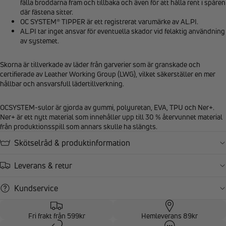
fälla broddarna fram och tillbaka och även för att hålla rent i spåren
där fästena sitter.
OC SYSTEM® TIPPER är ett registrerat varumärke av AL.PI.
AL.PI tar inget ansvar för eventuella skador vid felaktig användning
av systemet.
Skorna är tillverkade av läder från garverier som är granskade och
certifierade av Leather Working Group (LWG), vilket säkerställer en mer
hållbar och ansvarsfull lädertillverkning.
OCSYSTEM-sulor är gjorda av gummi, polyuretan, EVA, TPU och Ner+.
Ner+ är ett nytt material som innehåller upp till 30 % återvunnet material
från produktionsspill som annars skulle ha slängts.
Skötselråd & produktinformation
Leverans & retur
Kundservice
Fri frakt från 599kr
Hemleverans 89kr