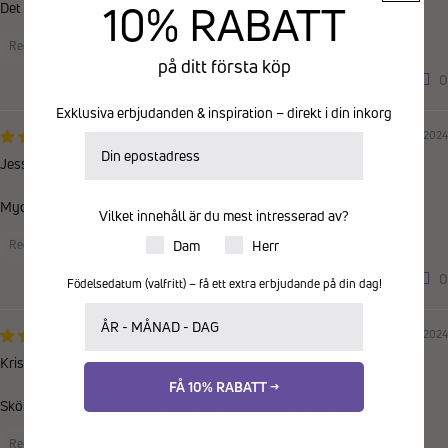
10% RABATT
Det fungerade mycket bra. Stabila och jätte bra. Jag är mycket nöjd.
Recensioner samlade från en annan provider
på ditt första köp
0
0
Exklusiva erbjudanden & inspiration – direkt i din inkorg
25/12/2024
E-postadress
Jessica
Mycket bra och snygga skor.
Vilket innehåll är du mest intresserad av?
Produkter för dam eller herr
Recensioner samlade från en annan provider
Dam
Herr
0
0
Födelsedatum (valfritt) – få ett extra erbjudande på din dag!
Ditt födelsedatum
15/11/2024
Kristina
FÅ 10% RABATT →
Sköna, härliga vinterkängor som jag kan känna mig lite säkrare med
Recensioner samlade från en annan provider