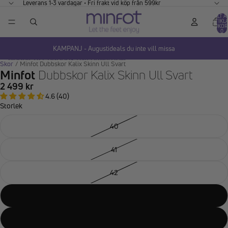
GÅ VIDARE TILL INNEHÅLL
Leverans 1-3 vardagar • Fri frakt vid köp från 599kr
TOTALT A
ARTIKLA
VARUKOR
0
KAMPANJ - Augustideals du inte vill missa
HOPPA TILL PRODUKTINFORMATION
Skor
/
Minfot Dubbskor Kalix Skinn Ull Svart
Minfot
Dubbskor Kalix Skinn Ull Svart
2 499 kr
4.6 (40)
Storlek
40
41
42
43
44