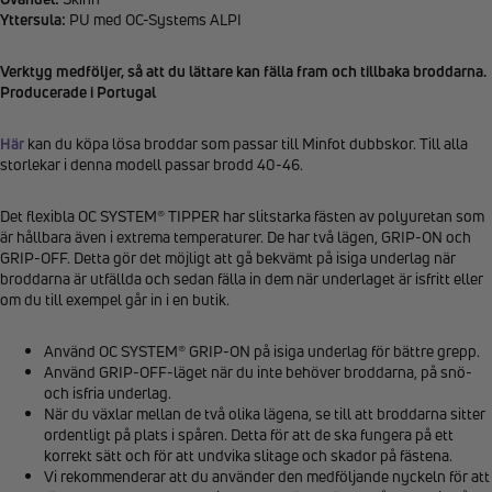
Yttersula:
PU med OC-Systems ALPI
Verktyg medföljer, så att du lättare kan fälla fram och tillbaka broddarna.
Producerade i Portugal
Här
kan du köpa lösa broddar som passar till Minfot dubbskor. Till alla
storlekar i denna modell passar brodd 40-46.
Det flexibla OC SYSTEM® TIPPER har slitstarka fästen av polyuretan som
är hållbara även i extrema temperaturer. De har två lägen, GRIP-ON och
GRIP-OFF. Detta gör det möjligt att gå bekvämt på isiga underlag när
broddarna är utfällda och sedan fälla in dem när underlaget är isfritt eller
om du till exempel går in i en butik.
Använd OC SYSTEM® GRIP-ON på isiga underlag för bättre grepp.
Använd GRIP-OFF-läget när du inte behöver broddarna, på snö-
och isfria underlag.
När du växlar mellan de två olika lägena, se till att broddarna sitter
ordentligt på plats i spåren. Detta för att de ska fungera på ett
korrekt sätt och för att undvika slitage och skador på fästena.
Vi rekommenderar att du använder den medföljande nyckeln för att