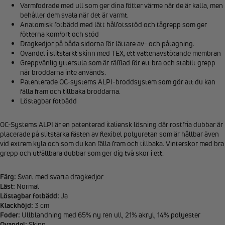
Varmfodrade med ull som ger dina fötter värme när de är kalla, men
behåller dem svala när det är varmt.
Anatomisk fotbädd med lätt hålfotsstöd och tågrepp som ger
fötterna komfort och stöd
Dragkedjor på båda sidorna för lättare av- och påtagning.
Ovandel i slitstarkt skinn med TEX, ett vattenavstötande membran
Greppvänlig yttersula som är räfflad för ett bra och stabilt grepp
när broddarna inte används.
Patenterade OC-systems ALPI-broddsystem som gör att du kan
fälla fram och tillbaka broddarna.
Löstagbar fotbädd
OC-Systems ALPI är en patenterad italiensk lösning där rostfria dubbar är
placerade på slitstarka fästen av flexibel polyuretan som är hållbar även
vid extrem kyla och som du kan fälla fram och tillbaka. Vinterskor med bra
grepp och utfällbara dubbar som ger dig två skor i ett.
Färg:
Svart med svarta dragkedjor
Läst:
Normal
Löstagbar fotbädd:
Ja
Klackhöjd:
3 cm
Foder:
Ullblandning med 65% ny ren ull, 21% akryl, 14% polyester
Ovandel:
Skinn