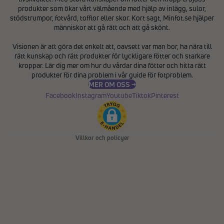
produkter som ökar vårt välmående med hjälp av inlägg, sulor,
stödstrumpor, fotvård, tofflor eller skor. Kort sagt, Minfot.se hjälper
människor att gå rätt och att gå skönt.
Integritetspolicy
Visionen är att göra det enkelt att, oavsett var man bor, ha nära till
Återbetalningspolicy
rätt kunskap och rätt produkter för lyckligare fötter och starkare
Användarvillkor
kroppar. Lär dig mer om hur du vårdar dina fötter och hitta rätt
produkter för dina problem i vår
guide för fotproblem
.
Fraktpolicy
MER OM OSS →
Kontaktinformation
Facebook
Instagram
Youtube
Tiktok
Pinterest
Avbeställningspolicy
Rättsligt meddelande
Villkor och policyer