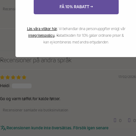
FÅ 10% RABATT →
Recensioner samlade via butiksinvitation
0
0
Läs våra villkor här
.
Vi behandlar dina personuppgifter enligt vår
integritetspolicy
.
Rabattkoden för 10% gäller ordinarie priser &
Ladda mer
kan ej kombineras med andra erbjudanden.
Recensioner på andra språk
17/02/2026
Heidi
Go og varm tøffel for kalde føtter.
Recensioner samlade via butiksinvitation
0
0
Recensionen kunde inte översättas. Försök igen senare