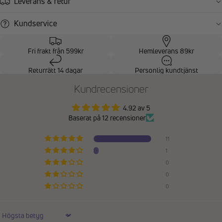
Leverans & retur
Kundservice
Fri frakt från 599kr
Hemleverans 89kr
Returrätt 14 dagar
Personlig kundtjänst
Kundrecensioner
4.92 av 5
Baserat på 12 recensioner
11
1
0
0
0
Sort by