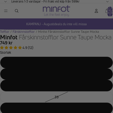
GÅ VIDARE TILL INNEHÅLL
Leverans 1-3 vardagar • Fri frakt vid köp från 599kr
TOTALT A
ARTIKLA
VARUKOR
0
KAMPANJ - Augustideals du inte vill missa
HOPPA TILL PRODUKTINFORMATION
Tofflor
/
Fårskinnstofflor
/
Minfot Fårskinnstofflor Sunne Taupe Mocka
Minfot
Fårskinnstofflor Sunne Taupe Mocka
749 kr
4.9 (12)
Storlek
36
37
38
39
40