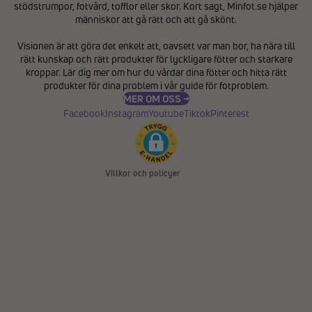
stödstrumpor, fotvård, tofflor eller skor. Kort sagt, Minfot.se hjälper
människor att gå rätt och att gå skönt.
Integritetspolicy
Visionen är att göra det enkelt att, oavsett var man bor, ha nära till
Återbetalningspolicy
rätt kunskap och rätt produkter för lyckligare fötter och starkare
Användarvillkor
kroppar. Lär dig mer om hur du vårdar dina fötter och hitta rätt
produkter för dina problem i vår
guide för fotproblem
.
Fraktpolicy
MER OM OSS →
Kontaktinformation
Facebook
Instagram
Youtube
Tiktok
Pinterest
Avbeställningspolicy
Rättsligt meddelande
Villkor och policyer