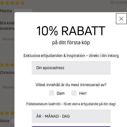
30/12/2025
Marina
Bra kvalitet på tofflorna. Snabb återkoppling i kundtjänsten och kvick
10% RABATT
leverans.
Recensioner samlade via butiksinvitation
på ditt första köp
0
0
Exklusiva erbjudanden & inspiration – direkt i din inkorg
E-postadress
26/12/2025
Christina
Vilket innehåll är du mest intresserad av?
Recensioner samlade via butiksinvitation
Produkter för dam eller herr
Dam
Herr
0
0
Födelsedatum (valfritt) – få ett extra erbjudande på din dag!
Ditt födelsedatum
25/12/2025
Anna