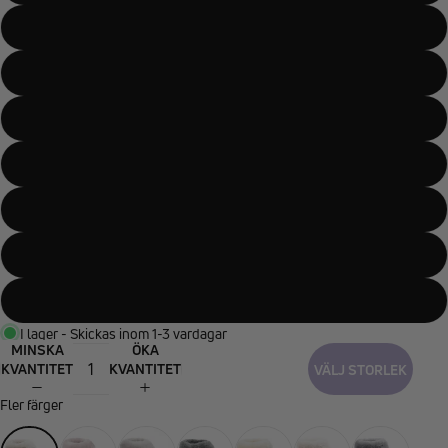
41
42
43
44
45
46
47
I lager - Skickas inom 1-3 vardagar
MINSKA
ÖKA
KVANTITET
KVANTITET
VÄLJ STORLEK
Fler färger