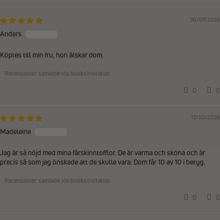
30/07/2026
Anders
Köptes till min fru, hon älskar dom.
Recensioner samlade via butiksinvitation
0
0
13/02/2026
Madeleine
Jag är så nöjd med mina fårskinntofflor. De är varma och sköna och är
precis så som jag önskade att de skulle vara. Dom får 10 av 10 i betyg.
Recensioner samlade via butiksinvitation
0
0