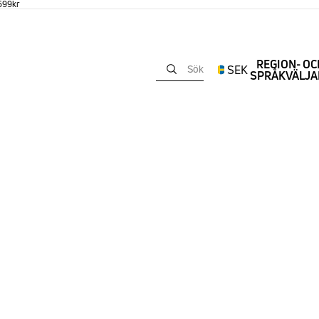
 599kr
REGION- OC
SEK
Sök
SPRÅKVÄLJA