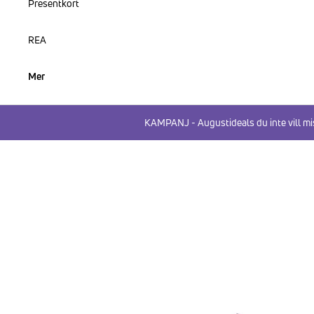
Presentkort
REA
Mer
KAMPANJ - Augustideals du inte vill mi
HOPPA TILL PRODUKTINFORMATION