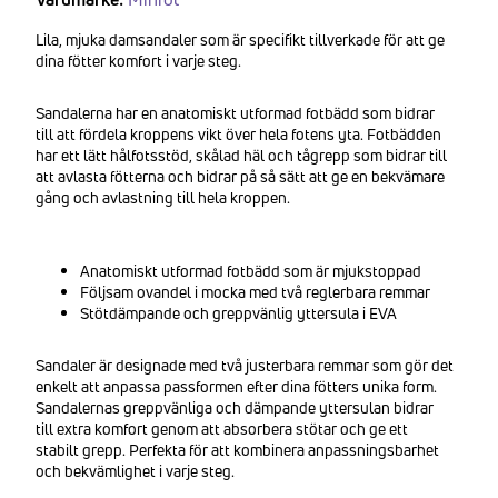
Lila, mjuka damsandaler som är specifikt tillverkade för att ge
dina fötter komfort i varje steg.
Sandalerna har en anatomiskt utformad fotbädd som bidrar
till att fördela kroppens vikt över hela fotens yta. Fotbädden
har ett lätt hålfotsstöd, skålad häl och tågrepp som bidrar till
att avlasta fötterna och bidrar på så sätt att ge en bekvämare
gång och avlastning till hela kroppen.
Anatomiskt utformad fotbädd som är mjukstoppad
Följsam ovandel i mocka med två reglerbara remmar
Stötdämpande och greppvänlig yttersula i EVA
Sandaler är designade med två justerbara remmar som gör det
enkelt att anpassa passformen efter dina fötters unika form.
Sandalernas greppvänliga och dämpande yttersulan bidrar
till extra komfort genom att absorbera stötar och ge ett
stabilt grepp. Perfekta för att kombinera anpassningsbarhet
och bekvämlighet i varje steg.