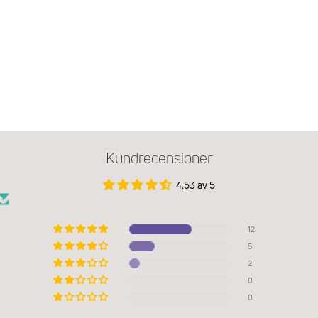
Kundrecensioner
4.53 av 5
12
5
2
0
0