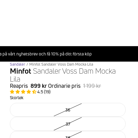
 på vårt nyhetsbrev och få 10% på ditt första köp
Sandaler
/
Minfot Sandaler Voss Dam Mocka Lila
Minfot
Sandaler Voss Dam Mocka
Lila
Reapris
899 kr
Ordinarie pris
1 199 kr
4.5 (19)
Storlek
36
37
38