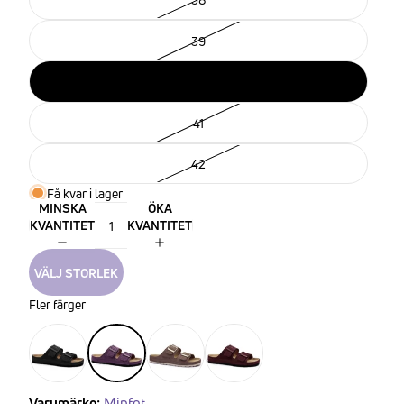
39
40
41
42
Få kvar i lager
MINSKA
ÖKA
KVANTITET
KVANTITET
VÄLJ STORLEK
Fler färger
Varumärke:
Minfot