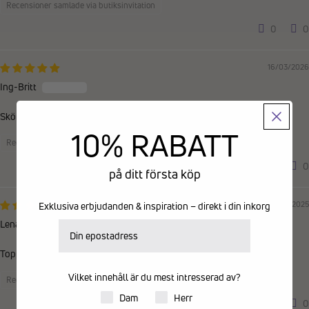
Recensioner samlade via butiksinvitation
0
0
16/03/2026
Ing-Britt
Sköna och härliga att gå i.Det bästa är att de har en utbytbar fotbädd.
10% RABATT
Recensioner samlade via butiksinvitation
0
0
på ditt första köp
05/01/2025
Exklusiva erbjudanden & inspiration – direkt i din inkorg
Lena
E-postadress
Toppen som alltid, storlek, priset, leverans.
Vilket innehåll är du mest intresserad av?
Recensioner samlade från en annan provider
Produkter för dam eller herr
Dam
Herr
0
0