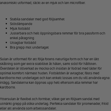
anatomiskt utformad, täckt av en mjuk och len microfiber.
Stabila sandaler med god följsamhet
Stötdämpande
Mjuk fotbädd
Justerbara och helt öppningsbara remmar för bra passform och
enkel påtagning
Uttagbar fotbädd
Bra grepp mot underlaget
Sulan är utformad för att följa fotens naturliga form och har en lätt
skålning som ger extra stabilitet åt hälen, samt stöd för hålfoten.
Överdelen är tillverkad av mocka och insidan är fodrad med läder för
optimal komfort närmast huden. Fotbädden är avtagbar, fästs med
kardborre mot underlaget och kan enkelt lossas om du vill använda egna
inlägg. Sandalerna kan öppnas upp helt eftersom alla remmar har
kardborre.
Yttersulan är flexibel och formbar, vilket ger en följsam sandal med
utmärkt grepp på olika underlag. Perfekta sandaler för promenader, fritid
eller att använda som arbetssandaler.