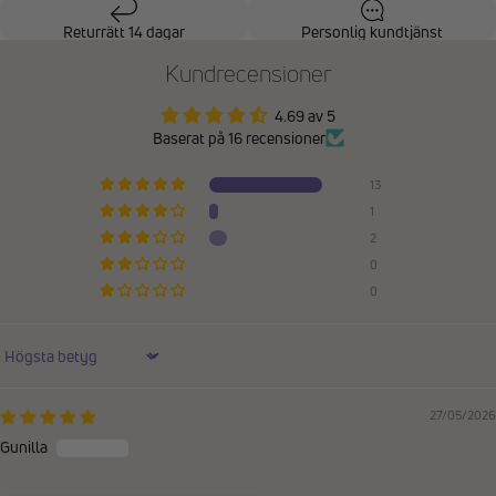
Returrätt 14 dagar
Personlig kundtjänst
Kundrecensioner
4.69 av 5
Baserat på 16 recensioner
13
1
2
0
0
Sort by
27/05/2026
Gunilla