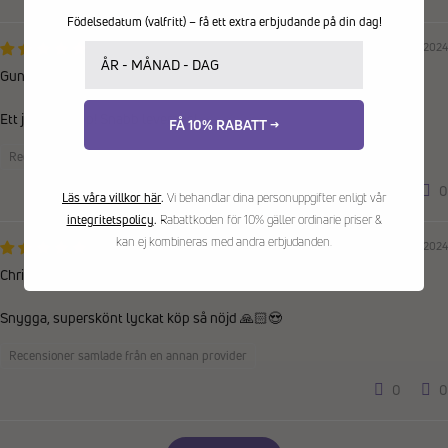
Födelsedatum (valfritt) – få ett extra erbjudande på din dag!
Ditt födelsedatum
11/06/2024
Gunnel
Ett jättebra köp! Snabb leverans!
FÅ 10% RABATT →
Recensioner samlade från en annan provider
0
0
Läs våra villkor här
.
Vi behandlar dina personuppgifter enligt vår
integritetspolicy
.
Rabattkoden för 10% gäller ordinarie priser &
kan ej kombineras med andra erbjudanden.
22/05/2024
Christina
Snygga, superskönt lyckat köp så nöjd 🙏🏻😍
Recensioner samlade från en annan provider
0
0