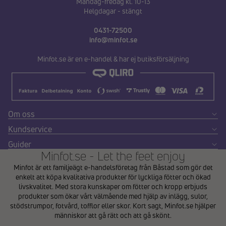
Måndag-fredag kl. 10-13
Helgdagar - stängt
0431-72500
info@minfot.se
Minfot.se är en e-handel & har ej butiksförsäljning
Om oss
Kundservice
Guider
Minfot.se - Let the feet enjoy
Minfot är ett familjeägt e-handelsföretag från Båstad som gör det
enkelt att köpa kvalitativa produkter för lyckliga fötter och ökad
livskvalitet. Med stora kunskaper om fötter och kropp erbjuds
produkter som ökar vårt välmående med hjälp av inlägg, sulor,
stödstrumpor, fotvård, tofflor eller skor. Kort sagt, Minfot.se hjälper
människor att gå rätt och att gå skönt.
Integritetspolicy