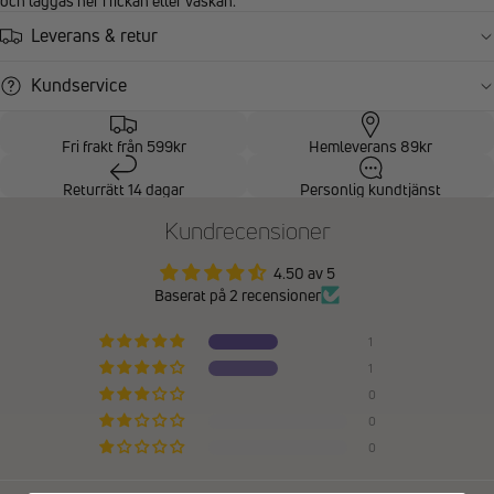
och läggas ner i fickan eller väskan.
Leverans & retur
Kundservice
Fri frakt från 599kr
Hemleverans 89kr
Returrätt 14 dagar
Personlig kundtjänst
Kundrecensioner
4.50 av 5
Baserat på 2 recensioner
1
1
0
0
0