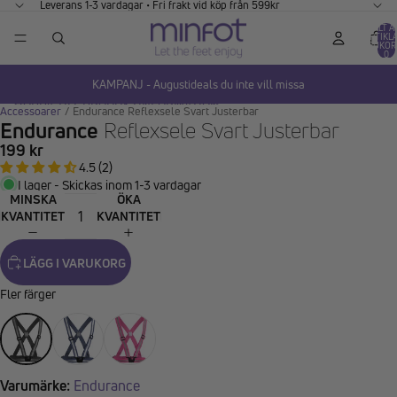
GÅ VIDARE TILL INNEHÅLL
Leverans 1-3 vardagar • Fri frakt vid köp från 599kr
TOTALT A
ARTIKLA
VARUKOR
0
KAMPANJ - Augustideals du inte vill missa
HOPPA TILL PRODUKTINFORMATION
Accessoarer
/
Endurance Reflexsele Svart Justerbar
Endurance
Reflexsele Svart Justerbar
199 kr
4.5 (2)
I lager - Skickas inom 1-3 vardagar
MINSKA
ÖKA
KVANTITET
KVANTITET
LÄGG I VARUKORG
Fler färger
Varumärke:
Endurance