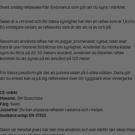
Svart smidig reflexsele från Endurance som gör att du syns i mörkret.
Selen är 4 cm bred och för bästa synlighet har den en reflex som är 1,6 cm.
En smidigare variant av reflexväst som är lätt att ta av och på.
Genom att använda reflex när du joggar, promenerar, cyklar, rider eller
bara är ute i mörkret förbättras din synlighet. Använder du mörka kläder
syns du först på 20-30 meters avstånd, använder du däremot reflex
kommer du att synas på ett avstånd på 125 meter.
För bästa passform går det att justera selen på 4 olika ställen. Detta gör
att du enkelt kan ta på dig reflexselen över din ryggsäck eller vinterjacka.
CE-märkt
Material
: 3M Scotchlite
Färg
: Svart
Justerbar
: Du kan anpassa reflexen i axlarna och i midjan
Godkänd enligt EN 17353
Selen tar minimal plats när den inte används och kan därför lätt vikas ihop