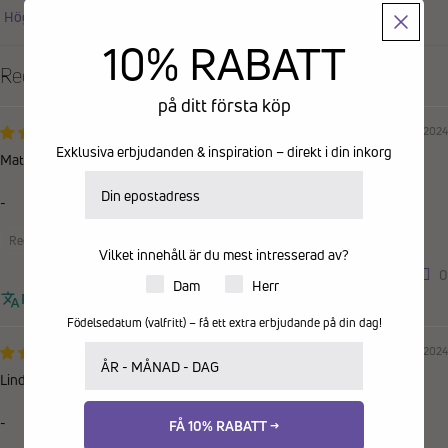
Sort by
10% RABATT
Recensioner på andra språk
på ditt första köp
30/12/2024
Exklusiva erbjudanden & inspiration – direkt i din inkorg
Mats
E-postadress
-
Recensioner samlade från en annan provider
Vilket innehåll är du mest intresserad av?
0
0
Produkter för dam eller herr
Dam
Herr
Recensionen kunde inte översättas. Försök igen senare
Födelsedatum (valfritt) – få ett extra erbjudande på din dag!
Ditt födelsedatum
23/02/2024
Linda
-
FÅ 10% RABATT →