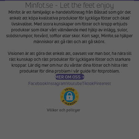
Minfot.se - Let the feet enjoy
Minfot är ett familjeägt e-handelsföretag från Båstad som gör det
enkelt att köpa kvalitativa produkter för lyckliga fötter och ökad
livskvalitet. Med stora kunskaper om fötter och kropp erbjuds
produkter som ökar vårt välmående med hjälp av inlägg, sulor,
stödstrumpor, fotvård, tofflor eller skor. Kort sagt, Minfot.se hjälper
människor att gå rätt och att gå skönt.
Integritetspolicy
Visionen är att göra det enkelt att, oavsett var man bor, ha nära till
Återbetalningspolicy
rätt kunskap och rätt produkter för lyckligare fötter och starkare
Användarvillkor
kroppar. Lär dig mer om hur du vårdar dina fötter och hitta rätt
produkter för dina problem i vår
guide för fotproblem
.
Fraktpolicy
MER OM OSS →
Kontaktinformation
Facebook
Instagram
Youtube
Tiktok
Pinterest
Avbeställningspolicy
Rättsligt meddelande
Villkor och policyer