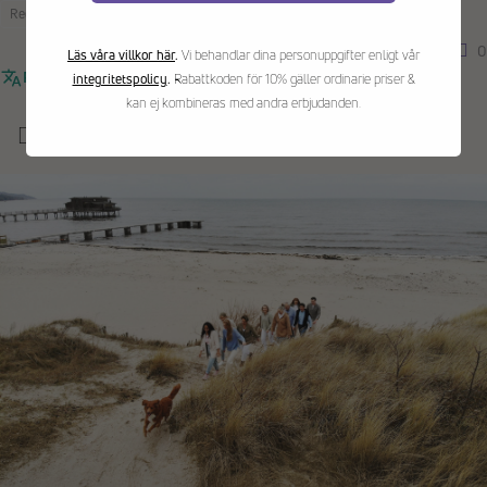
Recensioner samlade från en annan provider
0
0
Läs våra villkor här
.
Vi behandlar dina personuppgifter enligt vår
Recensionen kunde inte översättas. Försök igen senare
integritetspolicy
.
Rabattkoden för 10% gäller ordinarie priser &
kan ej kombineras med andra erbjudanden.
Du kanske också gillar: