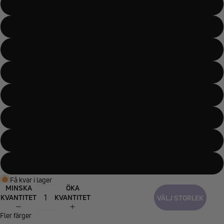
40
41
42
43
44
45
46
47
Få kvar i lager
MINSKA
ÖKA
KVANTITET
KVANTITET
VÄLJ STORLEK
Fler färger