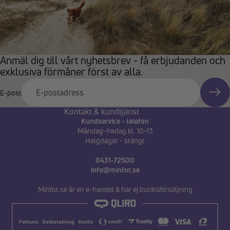
Anmäl dig till vårt nyhetsbrev - få erbjudanden och
exklusiva förmåner först av alla.
E-post
Kontakt & kundtjänst
Kundservice - telefon
Måndag-fredag kl. 10-13
Helgdagar - stängt
0431-72500
info@minfot.se
Minfot.se är en e-handel & har ej butiksförsäljning