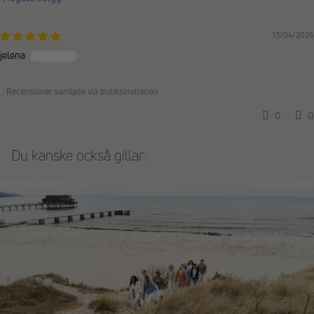
Sort by
13/04/2026
jelena
Recensioner samlade via butiksinvitation
0
0
Du kanske också gillar: