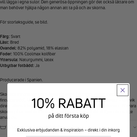
vill lägga i egna sulor. Den generösa öppningen gör det också lättare om
man behöver hjälpa någon annan att ta på och av skorna.
För storleksguide, se bild.
Färg:
Svart
Läst:
Bred
Ovandel:
82% polyamid, 18% elastan
Foder:
100% Coolmax kolfiber
Yttersula:
Naturgummi, latex
Utbytbar fotbädd:
Ja
Producerade i Spanien.
Skor och innersulor kan tvättas för hand i ljummet vatten med
10% RABATT
fintvättmedel. Skölj noggrant och låt lufttorka i rumstemperatur – undvik
direkt värme från till exempel torkskåp, torktumlare eller element. Förvara
skorna på en sval och torr plats, skyddade från direkt solljus när de inte
på ditt första köp
används.
Skötselråd & produktinformation
Exklusiva erbjudanden & inspiration – direkt i din inkorg