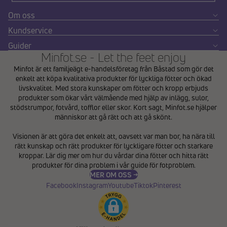
Om oss
Kundservice
Guider
Minfot.se - Let the feet enjoy
Minfot är ett familjeägt e-handelsföretag från Båstad som gör det
enkelt att köpa kvalitativa produkter för lyckliga fötter och ökad
livskvalitet. Med stora kunskaper om fötter och kropp erbjuds
produkter som ökar vårt välmående med hjälp av inlägg, sulor,
stödstrumpor, fotvård, tofflor eller skor. Kort sagt, Minfot.se hjälper
människor att gå rätt och att gå skönt.
Integritetspolicy
Visionen är att göra det enkelt att, oavsett var man bor, ha nära till
Återbetalningspolicy
rätt kunskap och rätt produkter för lyckligare fötter och starkare
Användarvillkor
kroppar. Lär dig mer om hur du vårdar dina fötter och hitta rätt
produkter för dina problem i vår
guide för fotproblem
.
Fraktpolicy
MER OM OSS →
Kontaktinformation
Facebook
Instagram
Youtube
Tiktok
Pinterest
Avbeställningspolicy
Rättsligt meddelande