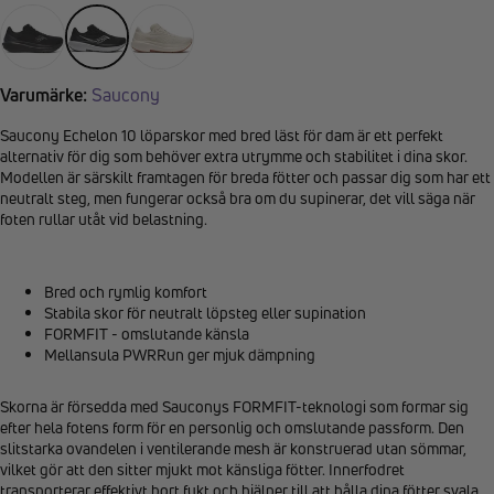
Varumärke:
Saucony
Saucony Echelon 10 löparskor med bred läst för dam är ett perfekt
alternativ för dig som behöver extra utrymme och stabilitet i dina skor.
Modellen är särskilt framtagen för breda fötter och passar dig som har ett
neutralt steg, men fungerar också bra om du supinerar, det vill säga när
foten rullar utåt vid belastning.
Bred och rymlig komfort
Stabila skor för neutralt löpsteg eller supination
FORMFIT - omslutande känsla
Mellansula PWRRun ger mjuk dämpning
Skorna är försedda med Sauconys FORMFIT-teknologi som formar sig
efter hela fotens form för en personlig och omslutande passform. Den
slitstarka ovandelen i ventilerande mesh är konstruerad utan sömmar,
vilket gör att den sitter mjukt mot känsliga fötter. Innerfodret
transporterar effektivt bort fukt och hjälper till att hålla dina fötter svala