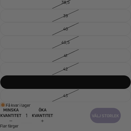
38,5
39
40
40,5
41
42
42,5
43
Få kvar i lager
MINSKA
ÖKA
KVANTITET
KVANTITET
VÄLJ STORLEK
Fler färger