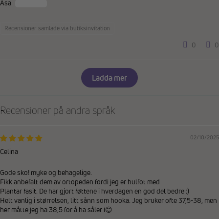
Åsa
Recensioner samlade via butiksinvitation
0
0
Ladda mer
Recensioner på andra språk
02/10/2025
Celina
Gode sko! myke og behagelige.
Fikk anbefalt dem av ortopeden fordi jeg er hulfot med
Plantar fasit. De har gjort føttene i hverdagen en god del bedre :)
Helt vanlig i størrelsen, litt sånn som hooka. Jeg bruker ofte 37,5-38, men
her måtte jeg ha 38,5 for å ha såler i😊