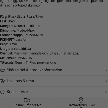
egna inlägg. Tack vare den rymliga designen finns det gott om plats för
dina egna ortopediska sulor.
Färg
: Black Silver, Svart/Silver
Läst
: Bred
Kategori
: Neutral, raklästad
Dämpning
: Medel/Mjuk
Fotbädd
/
toppsula
: PWRRUN+
FORMFIT
-passform
Drop
: 8 mm
Utbytbar fotbädd
: Ja
Ovandel
: Mesh, ventilerande och luftig syntetisk textil
Mellansula
: PWRRUN
Yttersula
: Gummi TriFlex, non-marking
Skötselråd & produktinformation
Leverans & retur
Kundservice
Fri frakt från 599kr
Hemleverans 89kr