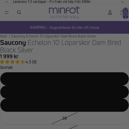
GÅ VIDARE TILL INNEHÅLL
Leverans 1-3 vardagar • Fri frakt vid köp från 599kr
TOTALT A
ARTIKLA
VARUKOR
0
KAMPANJ - Augustideals du inte vill missa
HOPPA TILL PRODUKTINFORMATION
Skor
/
Saucony Echelon 10 Löparskor Dam Bred Black Silver
Saucony
Echelon 10 Löparskor Dam Bred
Black Silver
1 999 kr
4.3 (9)
Storlek
36
37
37,5
38