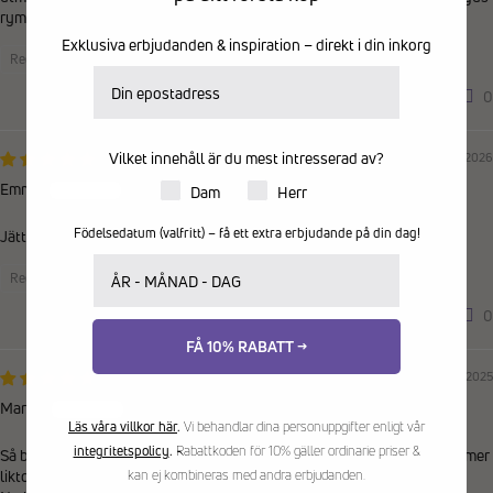
ryms utan att det klämmer på den
Exklusiva erbjudanden & inspiration – direkt i din inkorg
Recensioner samlade via butiksinvitation
E-postadress
0
0
Vilket innehåll är du mest intresserad av?
14/05/2026
Emma
Produkter för dam eller herr
Dam
Herr
Födelsedatum (valfritt) – få ett extra erbjudande på din dag!
Jättebra med plats för tårna. Bra tryckavlastning.
Ditt födelsedatum
Recensioner samlade via butiksinvitation
0
0
FÅ 10% RABATT →
11/10/2025
Marita
Läs våra villkor här
.
Vi behandlar dina personuppgifter enligt vår
integritetspolicy
.
Rabattkoden för 10% gäller ordinarie priser &
Så bra har problem med en lilltå som gärna kommer i kläm och då kommer
liktornen direkt.
kan ej kombineras med andra erbjudanden.