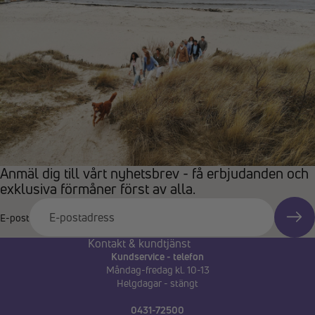
Anmäl dig till vårt nyhetsbrev - få erbjudanden och
exklusiva förmåner först av alla.
E-post
Kontakt & kundtjänst
Kundservice - telefon
Måndag-fredag kl. 10-13
Helgdagar - stängt
0431-72500