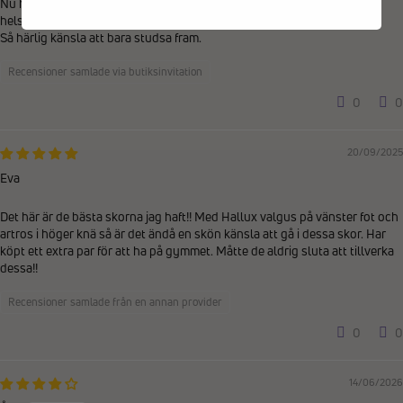
Nu har jag gått med dessa underbara skor i Dubrovnik utan några som
helst problem med liktornar.
Så härlig känsla att bara studsa fram.
Recensioner samlade via butiksinvitation
0
0
20/09/2025
Eva
Det här är de bästa skorna jag haft!! Med Hallux valgus på vänster fot och
artros i höger knä så är det ändå en skön känsla att gå i dessa skor. Har
köpt ett extra par för att ha på gymmet. Måtte de aldrig sluta att tillverka
dessa!!
Recensioner samlade från en annan provider
0
0
14/06/2026