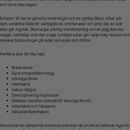
och torra hela dagen.
Echelon 10 har en generös innervolym och en rymlig tåbox, vilket gör
dem utmärkta både för vardagsbruk, promenader och jobb där du står
eller går mycket. Skorna ger pålitlig stötdämpning och en pigg känsla i
steget, samtidigt som den svagt rundade sulan gör varje steg mjukare och
minskar belastningen på leder som knän och höfter.
Perfekta skor för dig med:
Breda fötter
Egna ortopediska inlägg
Känsliga fötter
Hammartå
Hallux Valgus
Översupinering/supination
Diabetes (sömlös ovandel för känsliga fötter)
Hälsmärta och hälsporre
Hälseneinflammation
Skorna har en dämpande innersula som kan tas ur om du behöver byta till