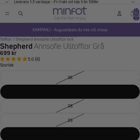
GÅ VIDARE TILL INNEHÅLL
Leverans 1-3 vardagar • Fri frakt vid köp från 599kr
TOTALT A
ARTIKLA
VARUKOR
0
KAMPANJ - Augustideals du inte vill missa
HOPPA TILL PRODUKTINFORMATION
Tofflor
/
Shepherd Annsofie Ulltofflor Grå
Shepherd
Annsofie Ulltofflor Grå
699 kr
5.0 (6)
Storlek
36
37
38
39
40