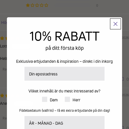
0
Sort by
10% RABATT
01/04/2026
Lotta
på ditt första köp
Helt underbara tofflor. Speciellt att det är gummisula på dom
Exklusiva erbjudanden & inspiration – direkt i din inkorg
E-postadress
Recensioner samlade via butiksinvitation
0
0
Vilket innehåll är du mest intresserad av?
10/03/2026
Produkter för dam eller herr
Dam
Herr
Anette
Födelsedatum (valfritt) – få ett extra erbjudande på din dag!
Ditt födelsedatum
Recensioner samlade via butiksinvitation
0
0