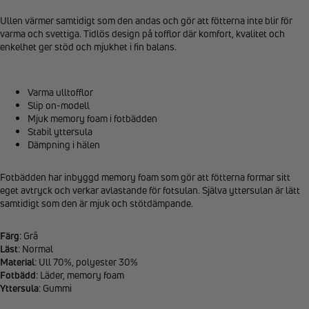
Ullen värmer samtidigt som den andas och gör att fötterna inte blir för
varma och svettiga. Tidlös design på tofflor där komfort, kvalitet och
enkelhet ger stöd och mjukhet i fin balans.
Varma ulltofflor
Slip on-modell
Mjuk memory foam i fotbädden
Stabil yttersula
Dämpning i hälen
Fotbädden har inbyggd memory foam som gör att fötterna formar sitt
eget avtryck och verkar avlastande för fotsulan. Själva yttersulan är lätt
samtidigt som den är mjuk och stötdämpande.
Färg
: Grå
Läst
: Normal
Material
: Ull 70%, polyester 30%
Fotbädd
: Läder, memory foam
Yttersula
: Gummi