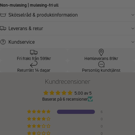
Non-mulesing | mulesing-fri ull
Skötselråd & produktinformation
Leverans & retur
Kundservice
Fri frakt från 599kr
Hemleverans 89kr
Returrätt 14 dagar
Personlig kundtjänst
Kundrecensioner
5.00 av 5
Baserat på 6 recensioner
6
0
0
0