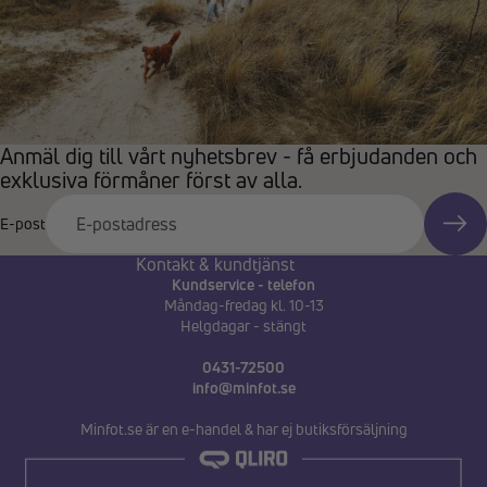
Anmäl dig till vårt nyhetsbrev - få erbjudanden och
exklusiva förmåner först av alla.
E-post
Kontakt & kundtjänst
Kundservice - telefon
Måndag-fredag kl. 10-13
Helgdagar - stängt
0431-72500
info@minfot.se
Minfot.se är en e-handel & har ej butiksförsäljning