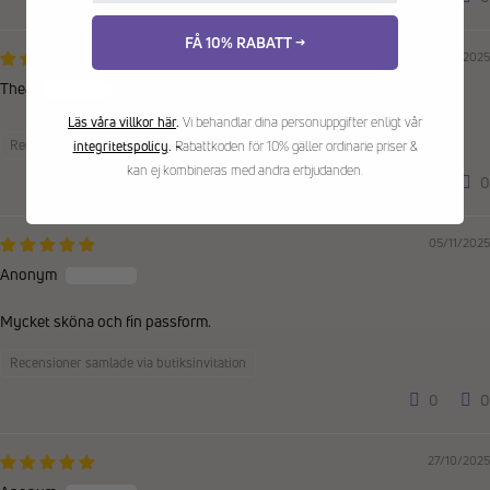
FÅ 10% RABATT →
11/11/2025
Thea
Läs våra villkor här
.
Vi behandlar dina personuppgifter enligt vår
Recensioner samlade via butiksinvitation
integritetspolicy
.
Rabattkoden för 10% gäller ordinarie priser &
kan ej kombineras med andra erbjudanden.
0
0
05/11/2025
Anonym
Mycket sköna och fin passform.
Recensioner samlade via butiksinvitation
0
0
27/10/2025