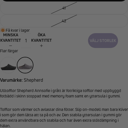
41
42
Få kvar i lager
MINSKA
ÖKA
KVANTITET
KVANTITET
VÄLJ STORLEK
Fler färger
Varumärke:
Shepherd
Ulltofflor Shepherd Annsofie i grått är fotriktiga tofflor med uppbyggd
fotbädd i skinn stoppad med memory foam samt en yttersula i gummi.
Tofflor som värmer och avlastar dina fötter. Slip on-modell man bara kliver
i som gör dem lätta att ta på och av. Den stabila yttersulan i gummi gör
dem extra användbara och stabila och har även extra stötdämpning i
hälen.