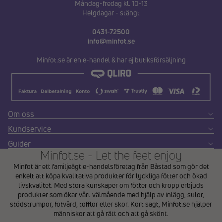
Måndag-fredag kl. 10-13
Helgdagar - stängt
0431-72500
info@minfot.se
Minfot.se är en e-handel & har ej butiksförsäljning
Om oss
Kundservice
Guider
Minfot.se - Let the feet enjoy
Minfot är ett familjeägt e-handelsföretag från Båstad som gör det
enkelt att köpa kvalitativa produkter för lyckliga fötter och ökad
livskvalitet. Med stora kunskaper om fötter och kropp erbjuds
produkter som ökar vårt välmående med hjälp av inlägg, sulor,
stödstrumpor, fotvård, tofflor eller skor. Kort sagt, Minfot.se hjälper
människor att gå rätt och att gå skönt.