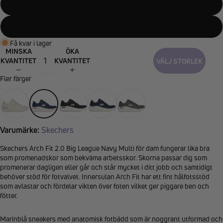
40
41
Få kvar i lager
MINSKA
ÖKA
KVANTITET
KVANTITET
VÄLJ STORLEK
Fler färger
Varumärke:
Skechers
Skechers Arch Fit 2.0 Big League Navy Multi för dam fungerar lika bra
som promenadskor som bekväma arbetsskor. Skorna passar dig som
promenerar dagligen eller går och står mycket i ditt jobb och samtidigt
behöver stöd för fotvalvet. Innersulan Arch Fit har ett fint hålfotsstöd
som avlastar och fördelar vikten över foten vilket ger piggare ben och
fötter.
Marinblå sneakers med anatomisk fotbädd som är noggrant utformad och