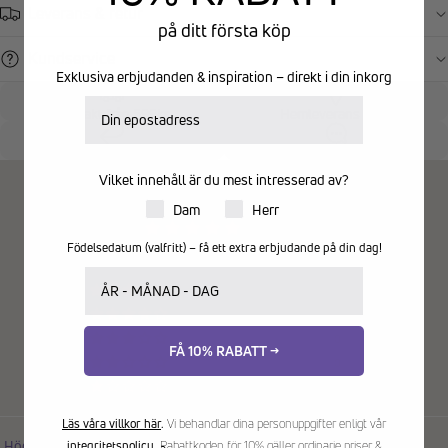
Leverans & retur
på ditt första köp
Kundservice
Exklusiva erbjudanden & inspiration – direkt i din inkorg
E-postadress
Fri frakt från 599kr
Hemleverans 89kr
Returrätt 14 dagar
Personlig kundtjänst
Vilket innehåll är du mest intresserad av?
Kundrecensioner
Produkter för dam eller herr
Dam
Herr
5.00 av 5
Födelsedatum (valfritt) – få ett extra erbjudande på din dag!
Baserat på 2 recensioner
Ditt födelsedatum
2
0
0
FÅ 10% RABATT →
0
0
Läs våra villkor här
.
Vi behandlar dina personuppgifter enligt vår
integritetspolicy
.
Rabattkoden för 10% gäller ordinarie priser &