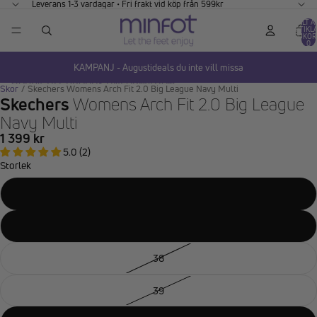
GÅ VIDARE TILL INNEHÅLL
Leverans 1-3 vardagar • Fri frakt vid köp från 599kr
TOTALT A
ARTIKLA
VARUKOR
0
KAMPANJ - Augustideals du inte vill missa
HOPPA TILL PRODUKTINFORMATION
Skor
/
Skechers Womens Arch Fit 2.0 Big League Navy Multi
Skechers
Womens Arch Fit 2.0 Big League
Navy Multi
1 399 kr
5.0 (2)
Storlek
36
37
38
39