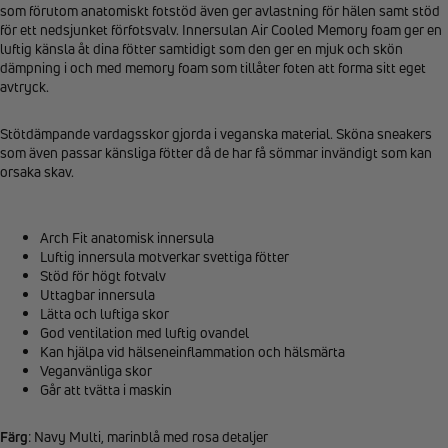
som förutom anatomiskt fotstöd även ger avlastning för hälen samt stöd
för ett nedsjunket förfotsvalv. Innersulan Air Cooled Memory foam ger en
luftig känsla åt dina fötter samtidigt som den ger en mjuk och skön
dämpning i och med memory foam som tillåter foten att forma sitt eget
avtryck.
Stötdämpande vardagsskor gjorda i veganska material. Sköna sneakers
som även passar känsliga fötter då de har få sömmar invändigt som kan
orsaka skav.
Arch Fit anatomisk innersula
Luftig innersula motverkar svettiga fötter
Stöd för högt fotvalv
Uttagbar innersula
Lätta och luftiga skor
God ventilation med luftig ovandel
Kan hjälpa vid hälseneinflammation och hälsmärta
Veganvänliga skor
Går att tvätta i maskin
Färg
: Navy Multi, marinblå med rosa detaljer