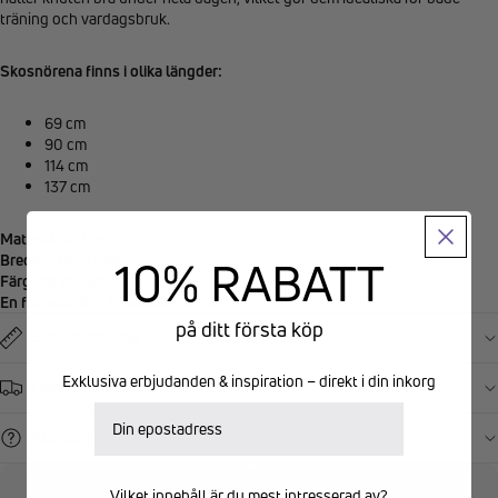
träning och vardagsbruk.
Skosnörena finns i olika längder:
69 cm
90 cm
114 cm
137 cm
Material
: Nylon
Bredd
: 7 mm i diameter
10% RABATT
Färg
: White, vitt
En förpackning innehåller ett par
på ditt första köp
Storleksguide
Exklusiva erbjudanden & inspiration – direkt i din inkorg
Leverans & retur
E-postadress
Kundservice
Vilket innehåll är du mest intresserad av?