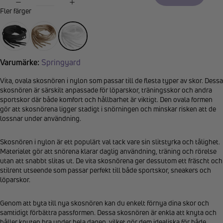
Fler färger
Varumärke:
Springyard
Vita, ovala skosnören i nylon som passar till de flesta typer av skor. Dessa
skosnören är särskilt anpassade för löparskor, träningsskor och andra
sportskor där både komfort och hållbarhet är viktigt. Den ovala formen
gör att skosnörena ligger stadigt i snörningen och minskar risken att de
lossnar under användning.
Skosnören i nylon är ett populärt val tack vare sin slitstyrka och tålighet.
Materialet gör att snörena klarar daglig användning, träning och rörelse
utan att snabbt slitas ut. De vita skosnörena ger dessutom ett fräscht och
stilrent utseende som passar perfekt till både sportskor, sneakers och
löparskor.
Genom att byta till nya skosnören kan du enkelt förnya dina skor och
samtidigt förbättra passformen. Dessa skosnören är enkla att knyta och
håller knuten bra under hela dagen, vilket gör dem idealiska för både