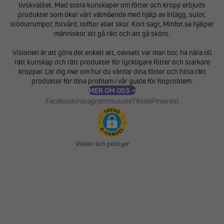
livskvalitet. Med stora kunskaper om fötter och kropp erbjuds
produkter som ökar vårt välmående med hjälp av inlägg, sulor,
stödstrumpor, fotvård, tofflor eller skor. Kort sagt, Minfot.se hjälper
människor att gå rätt och att gå skönt.
Integritetspolicy
Visionen är att göra det enkelt att, oavsett var man bor, ha nära till
Återbetalningspolicy
rätt kunskap och rätt produkter för lyckligare fötter och starkare
Användarvillkor
kroppar. Lär dig mer om hur du vårdar dina fötter och hitta rätt
produkter för dina problem i vår
guide för fotproblem
.
Fraktpolicy
MER OM OSS →
Kontaktinformation
Facebook
Instagram
Youtube
Tiktok
Pinterest
Avbeställningspolicy
Rättsligt meddelande
Villkor och policyer