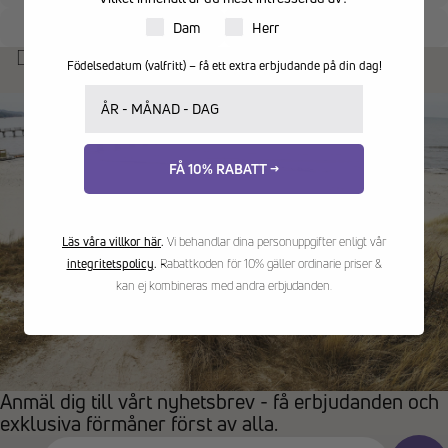
Fri frakt från 599kr
Hemleverans 89kr
Produkter för dam eller herr
Dam
Herr
Returrätt 14 dagar
Personlig kundtjänst
Du kanske också gillar:
Födelsedatum (valfritt) – få ett extra erbjudande på din dag!
Ditt födelsedatum
FÅ 10% RABATT →
Läs våra villkor här
.
Vi behandlar dina personuppgifter enligt vår
integritetspolicy
.
Rabattkoden för 10% gäller ordinarie priser &
kan ej kombineras med andra erbjudanden.
Anmäl dig till vårt nyhetsbrev - få erbjudanden och
exklusiva förmåner först av alla.