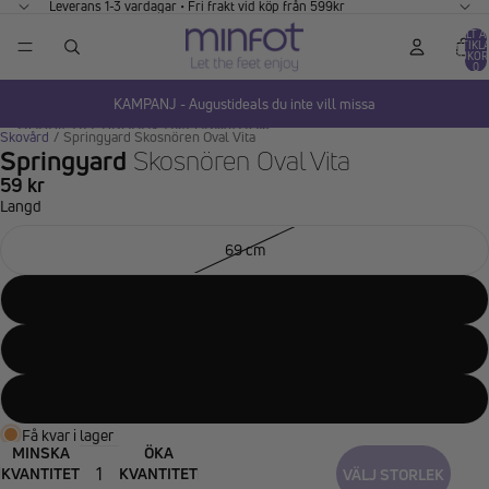
GÅ VIDARE TILL INNEHÅLL
Leverans 1-3 vardagar • Fri frakt vid köp från 599kr
TOTALT A
ARTIKLA
VARUKOR
0
KAMPANJ - Augustideals du inte vill missa
HOPPA TILL PRODUKTINFORMATION
Skovård
/
Springyard Skosnören Oval Vita
Springyard
Skosnören Oval Vita
59 kr
Langd
69 cm
90 cm
114 cm
137 cm
Få kvar i lager
MINSKA
ÖKA
KVANTITET
KVANTITET
VÄLJ STORLEK