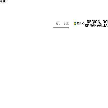
 599kr
REGION- OC
SEK
Sök
SPRÅKVÄLJA