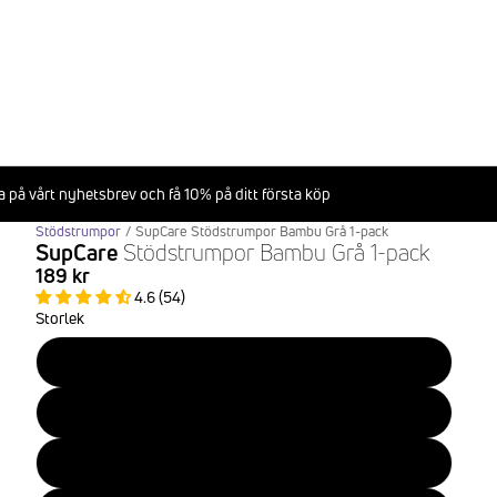
 på vårt nyhetsbrev och få 10% på ditt första köp
Stödstrumpor
/
SupCare Stödstrumpor Bambu Grå 1-pack
SupCare
Stödstrumpor Bambu Grå 1-pack
189 kr
4.6 (54)
Storlek
34-36
37-39
40-42