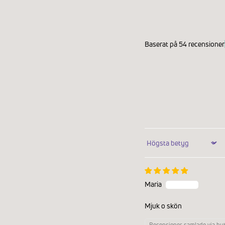
Baserat på 54 recensioner
Sort by
Maria
Mjuk o skön
Recensioner samlade via but