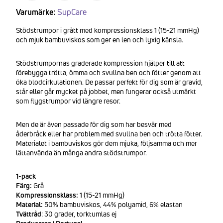
Varumärke:
SupCare
Stödstrumpor i grått med kompressionsklass 1 (15-21 mmHg)
och mjuk bambuviskos som ger en len och lyxig känsla.
Stödstrumpornas graderade kompression hjälper till att
förebygga trötta, ömma och svullna ben och fötter genom att
öka blodcirkulationen. De passar perfekt för dig som är gravid,
står eller går mycket på jobbet, men fungerar också utmärkt
som flygstrumpor vid längre resor.
Men de är även passade för dig som har besvär med
åderbråck eller har problem med svullna ben och trötta fötter.
Materialet i bambuviskos gör dem mjuka, följsamma och mer
lättanvända än många andra stödstrumpor.
1-pack
Färg:
Grå
Kompressionsklass:
1 (15-21 mmHg)
Material:
50% bambuviskos, 44% polyamid, 6% elastan
Tvättråd
: 30 grader, torktumlas ej