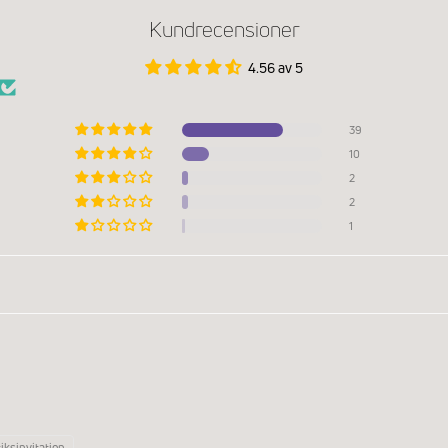
Kundrecensioner
4.56 av 5
39
10
2
2
1
iksinvitation