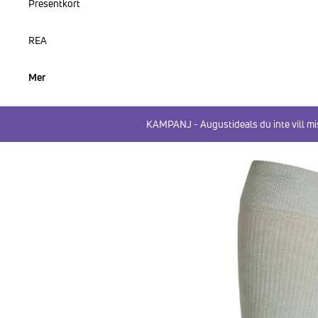
Presentkort
REA
Mer
KAMPANJ - Augustideals du inte vill mi
HOPPA TILL PRODUKTINFORMATION