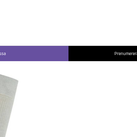
ssa
Prenumerera