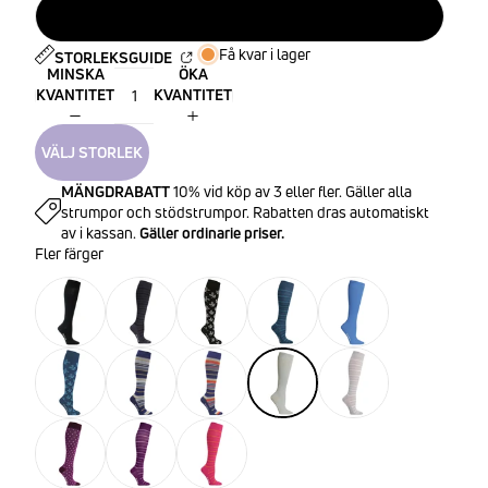
43-45
Få kvar i lager
STORLEKSGUIDE
MINSKA
ÖKA
KVANTITET
KVANTITET
VÄLJ STORLEK
MÄNGDRABATT
10% vid köp av 3 eller fler. Gäller alla
strumpor och stödstrumpor. Rabatten dras automatiskt
av i kassan.
Gäller ordinarie priser.
Fler färger