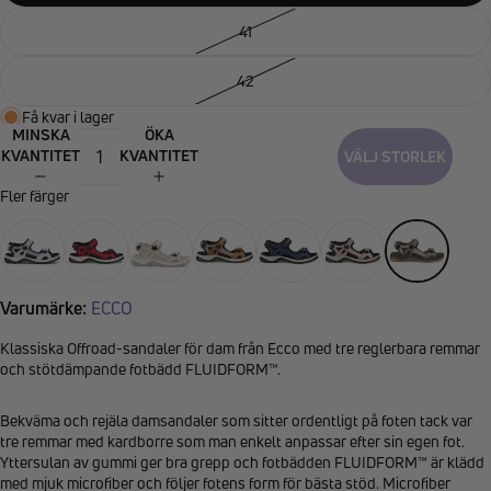
41
42
Få kvar i lager
MINSKA
ÖKA
KVANTITET
KVANTITET
VÄLJ STORLEK
Fler färger
Varumärke:
ECCO
Klassiska Offroad-sandaler för dam från Ecco med tre reglerbara remmar
och stötdämpande fotbädd FLUIDFORM™.
Bekväma och rejäla damsandaler som sitter ordentligt på foten tack var
tre remmar med kardborre som man enkelt anpassar efter sin egen fot.
Yttersulan av gummi ger bra grepp och fotbädden FLUIDFORM™ är klädd
med mjuk microfiber och följer fotens form för bästa stöd. Microfiber