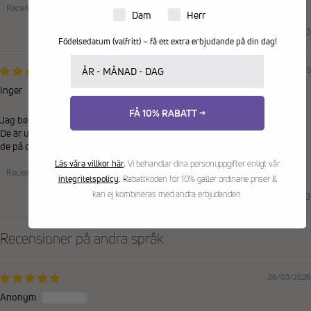
Recensioner samlade från en annan provider
Produkter för dam eller herr
Dam
Herr
0
0
Födelsedatum (valfritt) – få ett extra erbjudande på din dag!
Ditt födelsedatum
18/08/2025
Inger
FÅ 10% RABATT →
Jag berikar köpa dessa sandaler en gång om året med lite olika detaljer.
De är utmärkta. Efter ett år blir de lite tråkiga mens andra sidan används
de på den ljusa tiden av året dagligen. Mycket nöjd
Läs våra villkor här
.
Vi behandlar dina personuppgifter enligt vår
Recensioner samlade från en annan provider
integritetspolicy
.
Rabattkoden för 10% gäller ordinarie priser &
kan ej kombineras med andra erbjudanden.
0
0
Recensioner på andra språk
26/03/2026
Anonym