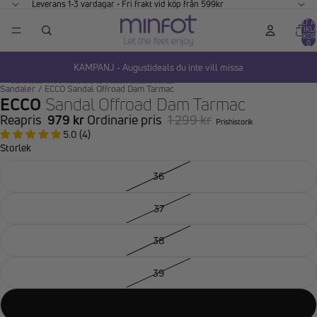
GÅ VIDARE TILL INNEHÅLL
Leverans 1-3 vardagar • Fri frakt vid köp från 599kr
TOTALT A
ARTIKLA
VARUKOR
0
KAMPANJ - Augustideals du inte vill missa
HOPPA TILL PRODUKTINFORMATION
Sandaler
/
ECCO Sandal Offroad Dam Tarmac
ECCO
Sandal Offroad Dam Tarmac
Reapris
979 kr
Ordinarie pris
1 299 kr
Prishistorik
5.0 (4)
Storlek
36
37
38
39
40