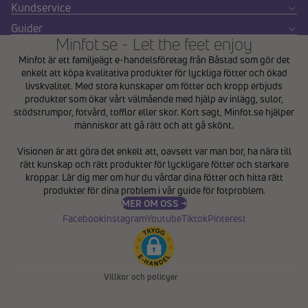
Kundservice
Guider
Minfot.se - Let the feet enjoy
Minfot är ett familjeägt e-handelsföretag från Båstad som gör det
enkelt att köpa kvalitativa produkter för lyckliga fötter och ökad
livskvalitet. Med stora kunskaper om fötter och kropp erbjuds
produkter som ökar vårt välmående med hjälp av inlägg, sulor,
stödstrumpor, fotvård, tofflor eller skor. Kort sagt, Minfot.se hjälper
människor att gå rätt och att gå skönt.
Integritetspolicy
Visionen är att göra det enkelt att, oavsett var man bor, ha nära till
Återbetalningspolicy
rätt kunskap och rätt produkter för lyckligare fötter och starkare
Användarvillkor
kroppar. Lär dig mer om hur du vårdar dina fötter och hitta rätt
produkter för dina problem i vår
guide för fotproblem
.
Fraktpolicy
MER OM OSS →
Kontaktinformation
Facebook
Instagram
Youtube
Tiktok
Pinterest
Avbeställningspolicy
Rättsligt meddelande
Villkor och policyer