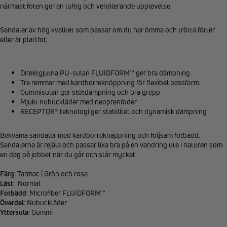
närmast foten ger en luftig och ventilerande upplevelse.
Sandaler av hög kvalitet som passar om du har ömma och trötta fötter
eller är plattfot.
Direktgjutna PU-sulan FLUIDFORM™ ger bra dämpning
Tre remmar med kardborreknöppning för flexibel passform.
Gummisulan ger stötdämpning och bra grepp
Mjukt nubuckläder med neoprenfoder
RECEPTOR® teknologi ger stabilitet och dynamisk dämpning
Bekväma sandaler med kardborreknäppning och följsam fotbädd.
Sandalerna är rejäla och passar lika bra på en vandring ute i naturen som
en dag på jobbet när du går och står mycket.
Färg
: Tarmac | Grön och rosa
Läst
: Normal
Fotbädd
: Microfiber FLUIDFORM™
Överdel
: Nubuckläder
Yttersula
: Gummi